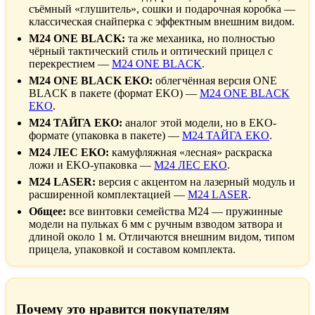
съёмный «глушитель», сошки и подарочная коробка —
классическая снайперка с эффектным внешним видом.
M24 ONE BLACK:
та же механика, но полностью
чёрный тактический стиль и оптический прицел с
перекрестием —
M24 ONE BLACK
.
M24 ONE BLACK EKO:
облегчённая версия ONE
BLACK в пакете (формат EKO) —
M24 ONE BLACK
EKO
.
M24 ТАЙГА EKO:
аналог этой модели, но в EKO-
формате (упаковка в пакете) —
M24 ТАЙГА EKO
.
M24 ЛЕС EKO:
камуфляжная «лесная» раскраска
ложи и EKO-упаковка —
M24 ЛЕС EKO
.
M24 LASER:
версия с акцентом на лазерный модуль и
расширенной комплектацией —
M24 LASER
.
Общее:
все винтовки семейства M24 — пружинные
модели на пульках 6 мм с ручным взводом затвора и
длиной около 1 м. Отличаются внешним видом, типом
прицела, упаковкой и составом комплекта.
Почему это нравится покупателям