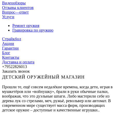
Видеообзоры
Отзывы клиентов
Вопрос—ответ
Услуги
Ремонт оружия
Гравировка по оружию
Страйкбол
Акции
Гарантии
Блог
Контакты
Доставка и оплата
+79522826013
Заказать звонок
ДЕТСКИЙ ОРУЖЕЙНЫЙ МАГАЗИН
Прошли те, ещё совсем недалёкие времена, когда дети, играя в
мушкетёров или «войнушку», брали в руки обычные палки,
воображая, что это дуэльные шпаги. Либо мастерили себе из
дерева лук со стрелами, меч, ружьё, револьвер или автомат. В
современном мире существует масса фирм, производящих
детское оружие – доступные и качественные игрушки..