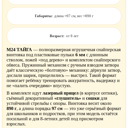
Габариты:
длина ≈97 см, вес ≈890 г
Возраст:
от 8 лет
M24 ТАЙГА
— полноразмерная игрушечная снайперская
винтовка под пластиковые пульки
6 мм
с длинным
стволом, ложей «под дерево» и комплектом снайперского
обвеса. Пружинный механизм с ручным взводом затвора
даёт классическую «болтовую» механику: дёрнули затвор,
дослали шарик, прицелились — выстрел. Такой формат
помогает ребёнку тренировать аккуратность, выдержку и
не «палить очередями» впустую.
В комплекте идут
лазерный прицел
(в корпусе оптики),
съёмный декоративный
«глушитель»
и
сошки
для
устойчивой стрельбы с опоры. Винтовка весит около
890 г
, а длина порядка
97 см
— это уже серьёзный формат
для школьников и подростков, при этом модель остаётся
посильной и для 8-летних детей под присмотром
взрослых.