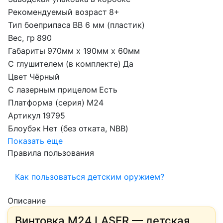
Рекомендуемый возраст
8+
Тип боеприпаса
BB 6 мм (пластик)
Вес, гр
890
Габариты
970мм х 190мм х 60мм
С глушителем (в комплекте)
Да
Цвет
Чёрный
С лазерным прицелом
Есть
Платформа (серия)
M24
Артикул
19795
Блоубэк
Нет (без отката, NBB)
Показать еще
Правила пользования
Как пользоваться детским оружием?
Описание
Винтовка M24 LASER — детская