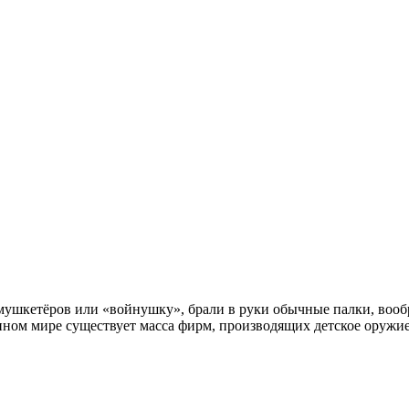
в мушкетёров или «войнушку», брали в руки обычные палки, вооб
менном мире существует масса фирм, производящих детское оружи