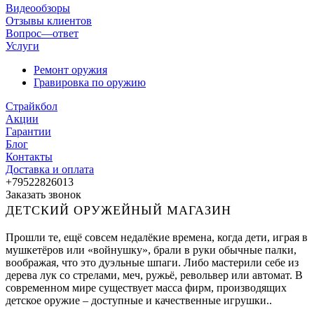
Видеообзоры
Отзывы клиентов
Вопрос—ответ
Услуги
Ремонт оружия
Гравировка по оружию
Страйкбол
Акции
Гарантии
Блог
Контакты
Доставка и оплата
+79522826013
Заказать звонок
ДЕТСКИЙ ОРУЖЕЙНЫЙ МАГАЗИН
Прошли те, ещё совсем недалёкие времена, когда дети, играя в
мушкетёров или «войнушку», брали в руки обычные палки,
воображая, что это дуэльные шпаги. Либо мастерили себе из
дерева лук со стрелами, меч, ружьё, револьвер или автомат. В
современном мире существует масса фирм, производящих
детское оружие – доступные и качественные игрушки..