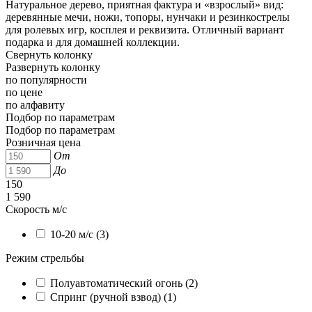
Натуральное дерево, приятная фактура и «взрослый» вид:
деревянные мечи, ножи, топоры, нунчаки и резинкострелы
для ролевых игр, косплея и реквизита. Отличный вариант
подарка и для домашней коллекции.
Свернуть колонку
Развернуть колонку
по популярности
по цене
по алфавиту
Подбор по параметрам
Подбор по параметрам
Розничная цена
От
До
150
1 590
Скорость м/с
10-20 м/с (
3
)
Режим стрельбы
Полуавтоматический огонь (
2
)
Спринг (ручной взвод) (
1
)