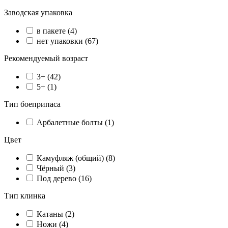
Заводская упаковка
в пакете (
4
)
нет упаковки (
67
)
Рекомендуемый возраст
3+ (
42
)
5+ (
1
)
Тип боеприпаса
Арбалетные болты (
1
)
Цвет
Камуфляж (общий) (
8
)
Чёрный (
3
)
Под дерево (
16
)
Тип клинка
Катаны (
2
)
Ножи (
4
)