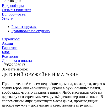
20 товаров
Видеообзоры
Отзывы клиентов
Вопрос—ответ
Услуги
Ремонт оружия
Гравировка по оружию
Страйкбол
Акции
Гарантии
Блог
Контакты
Доставка и оплата
+79522826013
Заказать звонок
ДЕТСКИЙ ОРУЖЕЙНЫЙ МАГАЗИН
Прошли те, ещё совсем недалёкие времена, когда дети, играя в
мушкетёров или «войнушку», брали в руки обычные палки,
воображая, что это дуэльные шпаги. Либо мастерили себе из
дерева лук со стрелами, меч, ружьё, револьвер или автомат. В
современном мире существует масса фирм, производящих
детское оружие – доступные и качественные игрушки..