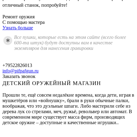
отличный станок, попробуйте!
Ремонт оружия
С помощью мастера
Узнать больше
Все пушки, которые есть на этом сайте (всего более
600-та штук) будут доступны вам в качестве
экземпляров для нанесения гравировки
+79522826013
info@pifpafgun.ru
Заказать звонок
ДЕТСКИЙ ОРУЖЕЙНЫЙ МАГАЗИН
Прошли те, ещё совсем недалёкие времена, когда дети, играя в
мушкетёров или «войнушку», брали в руки обычные палки,
воображая, что это дуэльные шпаги. Либо мастерили себе из
дерева лук со стрелами, меч, ружьё, револьвер или автомат. В
современном мире существует масса фирм, производящих
детское оружие – доступные и качественные игрушки..