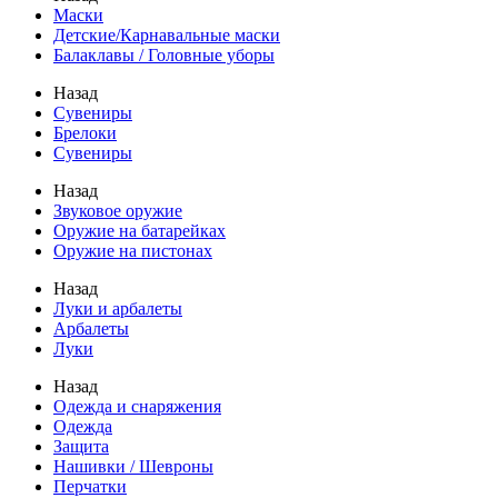
Маски
Детские/Карнавальные маски
Балаклавы / Головные уборы
Назад
Сувениры
Брелоки
Сувениры
Назад
Звуковое оружие
Оружие на батарейках
Оружие на пистонах
Назад
Луки и арбалеты
Арбалеты
Луки
Назад
Одежда и снаряжения
Одежда
Защита
Нашивки / Шевроны
Перчатки