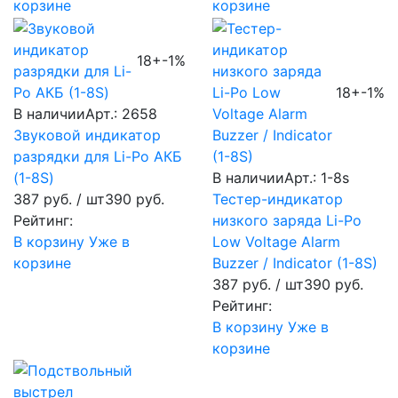
корзине
корзине
18+
-1%
18+
-1%
В наличии
Арт.: 2658
Звуковой индикатор
разрядки для Li-Po АКБ
(1-8S)
В наличии
Арт.: 1-8s
387 руб.
/ шт
390 руб.
Тестер-индикатор
Рейтинг:
низкого заряда Li-Po
В корзину
Уже в
Low Voltage Alarm
корзине
Buzzer / Indicator (1-8S)
387 руб.
/ шт
390 руб.
Рейтинг:
В корзину
Уже в
корзине