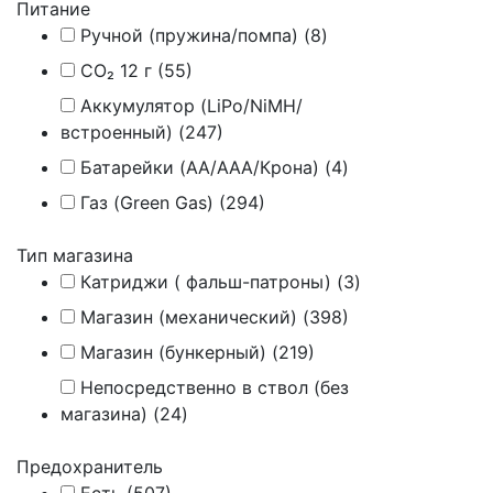
Питание
Ручной (пружина/помпа) (
8
)
CO₂ 12 г (
55
)
Аккумулятор (LiPo/NiMH/
встроенный) (
247
)
Батарейки (AA/AAA/Крона) (
4
)
Газ (Green Gas) (
294
)
Тип магазина
Катриджи ( фальш-патроны) (
3
)
Магазин (механический) (
398
)
Магазин (бункерный) (
219
)
Непосредственно в ствол (без
магазина) (
24
)
Предохранитель