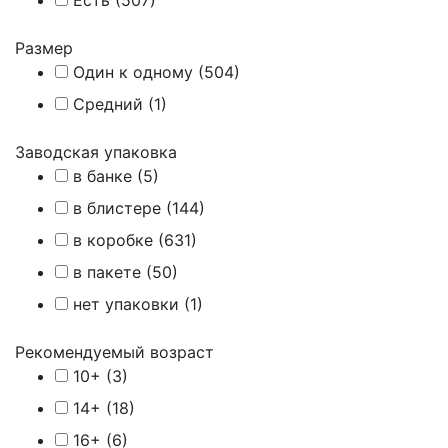
Есть (
507
)
Размер
Один к одному (
504
)
Средний (
1
)
Заводская упаковка
в банке (
5
)
в блистере (
144
)
в коробке (
631
)
в пакете (
50
)
нет упаковки (
1
)
Рекомендуемый возраст
10+ (
3
)
14+ (
18
)
16+ (
6
)