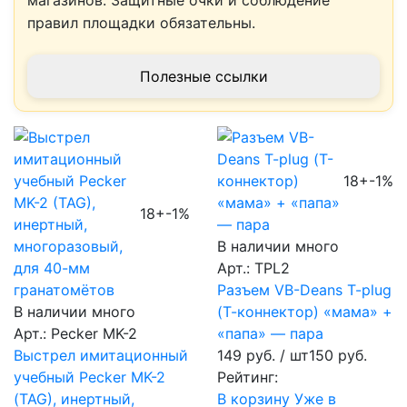
магазинов. Защитные очки и соблюдение
правил площадки обязательны.
Полезные ссылки
18+
-1%
18+
-1%
В наличии много
Арт.: TPL2
Разъем VB-Deans T-plug
В наличии много
(Т-коннектор) «мама» +
Арт.: Pecker MK-2
«папа» — пара
Выстрел имитационный
149 руб.
/ шт
150 руб.
учебный Pecker MK-2
Рейтинг:
(TAG), инертный,
В корзину
Уже в