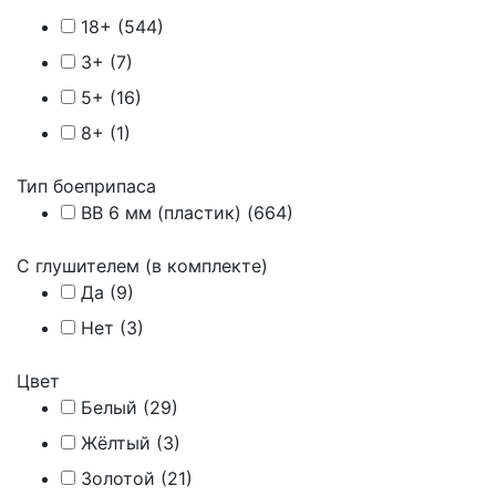
18+ (
544
)
3+ (
7
)
5+ (
16
)
8+ (
1
)
Тип боеприпаса
BB 6 мм (пластик) (
664
)
С глушителем (в комплекте)
Да (
9
)
Нет (
3
)
Цвет
Белый (
29
)
Жёлтый (
3
)
Золотой (
21
)