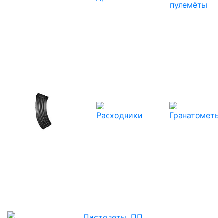
Пистолеты,
Автоматы,
Страйкбольные
ПП
дробовики
винтовки,
пулемёты
Магазины,
Расходники
Гранатометы
зарядки,
аккумуляторы