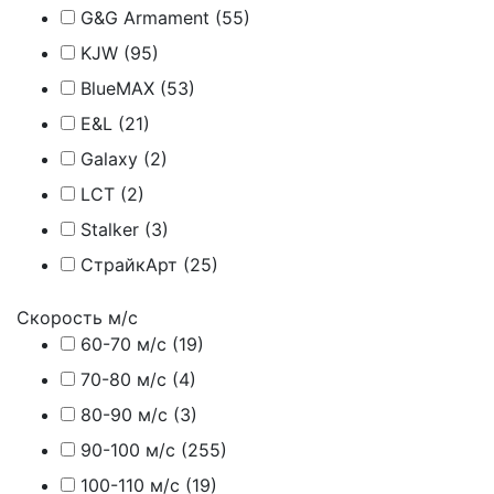
G&G Armament (
55
)
KJW (
95
)
BlueMAX (
53
)
E&L (
21
)
Galaxy (
2
)
LCT (
2
)
Stalker (
3
)
СтрайкАрт (
25
)
Скорость м/с
60-70 м/с (
19
)
70-80 м/с (
4
)
80-90 м/с (
3
)
90-100 м/с (
255
)
100-110 м/с (
19
)