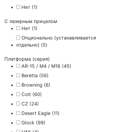
Нет (
1
)
С лазерным прицелом
Нет (
1
)
Опционально (устанавливается
отдельно) (
5
)
Платформа (серия)
AR-15 / M4 / M16 (
45
)
Beretta (
56
)
Browning (
6
)
Colt (
60
)
CZ (
24
)
Desert Eagle (
11
)
Glock (
99
)