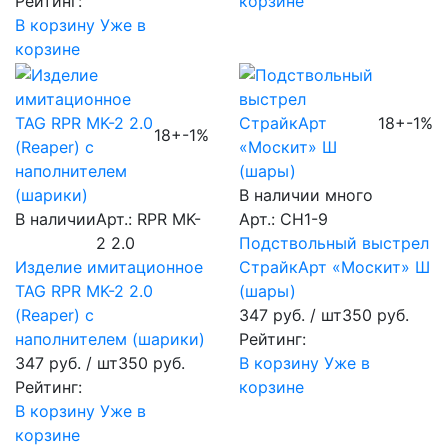
Рейтинг:
корзине
В корзину
Уже в
корзине
18+
-1%
18+
-1%
В наличии много
В наличии
Арт.: RPR MK-
Арт.: CH1-9
2 2.0
Подствольный выстрел
Изделие имитационное
СтрайкАрт «Москит» Ш
TAG RPR MK-2 2.0
(шары)
(Reaper) с
347 руб.
/ шт
350 руб.
наполнителем (шарики)
Рейтинг:
347 руб.
/ шт
350 руб.
В корзину
Уже в
Рейтинг:
корзине
В корзину
Уже в
корзине