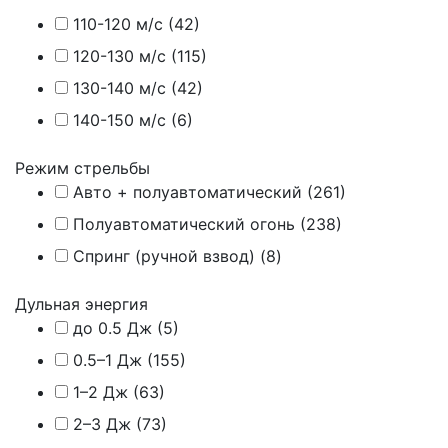
110-120 м/с (
42
)
120-130 м/с (
115
)
130-140 м/с (
42
)
140-150 м/с (
6
)
Режим стрельбы
Авто + полуавтоматический (
261
)
Полуавтоматический огонь (
238
)
Спринг (ручной взвод) (
8
)
Дульная энергия
до 0.5 Дж (
5
)
0.5–1 Дж (
155
)
1–2 Дж (
63
)
2–3 Дж (
73
)