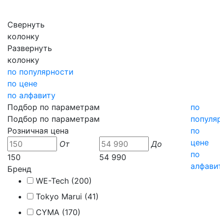
Свернуть
колонку
Развернуть
колонку
по популярности
по цене
по алфавиту
Подбор по параметрам
по
Подбор по параметрам
популя
Розничная цена
по
цене
От
До
по
150
54 990
алфави
Бренд
WE-Tech (
200
)
Tokyo Marui (
41
)
CYMA (
170
)