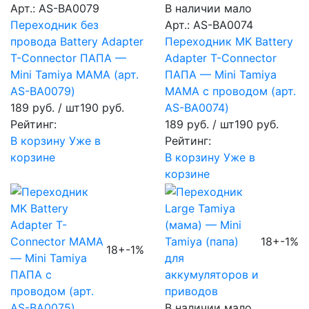
Арт.: AS-BA0079
В наличии мало
Переходник без
Арт.: AS-BA0074
провода Battery Adapter
Переходник MK Battery
T-Connector ПАПА —
Adapter T-Connector
Mini Tamiya МАМА (арт.
ПАПА — Mini Tamiya
AS-BA0079)
МАМА с проводом (арт.
189 руб.
/ шт
190 руб.
AS-BA0074)
Рейтинг:
189 руб.
/ шт
190 руб.
В корзину
Уже в
Рейтинг:
корзине
В корзину
Уже в
корзине
18+
-1%
18+
-1%
В наличии мало