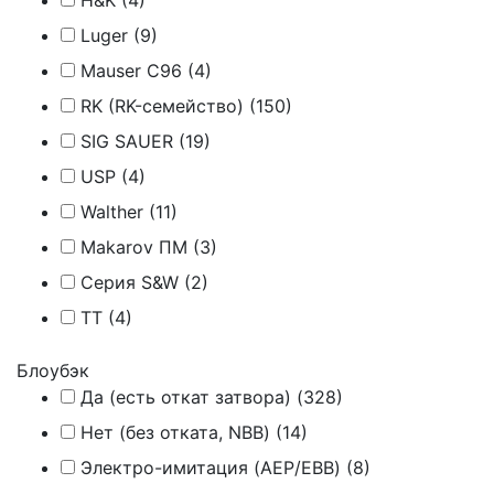
H&K (
4
)
Luger (
9
)
Mauser C96 (
4
)
RK (RK-семейство) (
150
)
SIG SAUER (
19
)
USP (
4
)
Walther (
11
)
Мakarov ПМ (
3
)
Серия S&W (
2
)
ТТ (
4
)
Блоубэк
Да (есть откат затвора) (
328
)
Нет (без отката, NBB) (
14
)
Электро-имитация (AEP/EBB) (
8
)