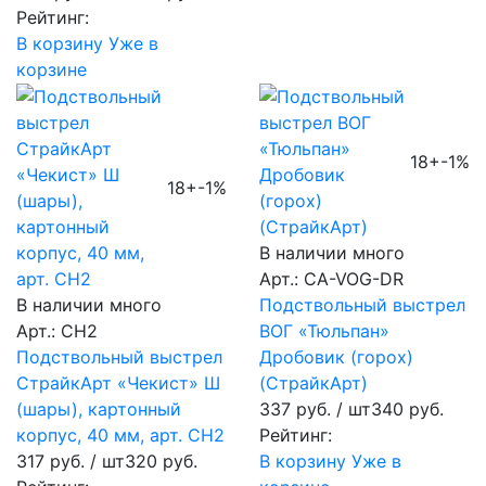
Рейтинг:
В корзину
Уже в
корзине
18+
-1%
18+
-1%
В наличии много
Арт.: CA-VOG-DR
В наличии много
Подствольный выстрел
Арт.: CH2
ВОГ «Тюльпан»
Подствольный выстрел
Дробовик (горох)
СтрайкАрт «Чекист» Ш
(СтрайкАрт)
(шары), картонный
337 руб.
/ шт
340 руб.
корпус, 40 мм, арт. CH2
Рейтинг:
317 руб.
/ шт
320 руб.
В корзину
Уже в