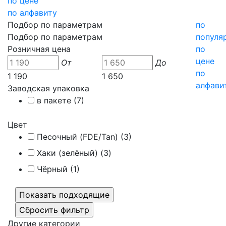
по цене
по алфавиту
Подбор по параметрам
по
Подбор по параметрам
популя
Розничная цена
по
цене
От
До
по
1 190
1 650
алфави
Заводская упаковка
в пакете (
7
)
Цвет
Песочный (FDE/Tan) (
3
)
Хаки (зелёный) (
3
)
Чёрный (
1
)
Другие категории