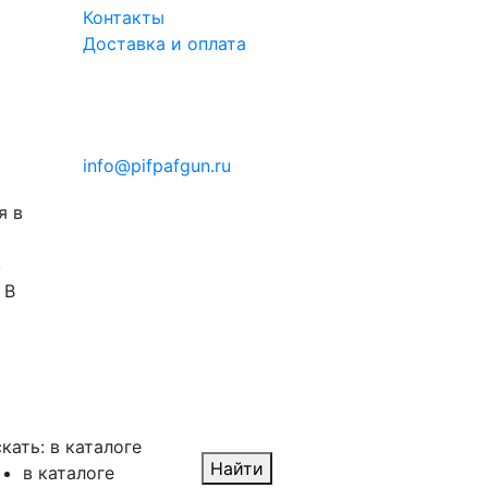
Контакты
Доставка и оплата
info@pifpafgun.ru
я в
з
 В
кать:
в каталоге
Найти
в каталоге