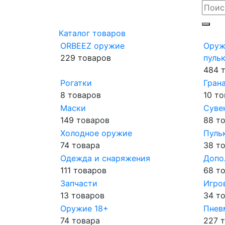
Каталог товаров
ORBEEZ оружие
Оруж
229 товаров
пульк
484 
Рогатки
Гран
8 товаров
10 т
Маски
Суве
149 товаров
88 т
Холодное оружие
Пуль
74 товара
38 т
Одежда и снаряжения
Допо
111 товаров
68 т
Запчасти
Игро
13 товаров
34 т
Оружие 18+
Пнев
74 товара
227 