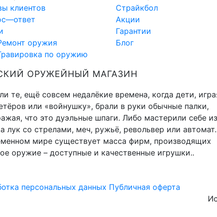
вы клиентов
Страйкбол
ос—ответ
Акции
и
Гарантии
Ремонт оружия
Блог
Гравировка по оружию
СКИЙ ОРУЖЕЙНЫЙ МАГАЗИН
и те, ещё совсем недалёкие времена, когда дети, игра
тёров или «войнушку», брали в руки обычные палки,
ажая, что это дуэльные шпаги. Либо мастерили себе и
а лук со стрелами, меч, ружьё, револьвер или автомат.
еменном мире существует масса фирм, производящих
ое оружие – доступные и качественные игрушки..
отка персональных данных
Публичная оферта
Ис