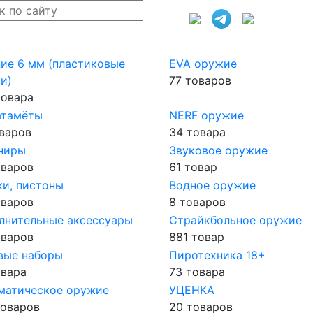
ие 6 мм (пластиковые
EVA оружие
и)
77 товаров
товара
атамёты
NERF оружие
оваров
34 товара
ниры
Звуковое оружие
оваров
61 товар
ки, пистоны
Водное оружие
оваров
8 товаров
лнительные аксессуары
Страйкбольное оружие
оваров
881 товар
вые наборы
Пиротехника 18+
овара
73 товара
матическое оружие
УЦЕНКА
товаров
20 товаров