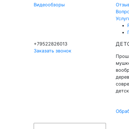
Видеообзоры
Отзы
Вопр
Услуг
+79522826013
ДЕТ
Заказать звонок
Прошл
мушке
вообр
дерев
совр
детск
Обраб