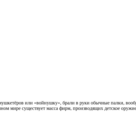
в мушкетёров или «войнушку», брали в руки обычные палки, вооб
менном мире существует масса фирм, производящих детское оружи