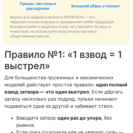
Пульки, пистоны и
Внешний обвес и тюнинг
расходники
Важно: все модели в каталоге PIFPAFGUN — это
нереалистичные игрушки и гражданская хобби-продукция.
Всегда играйте в защитных очках, не стреляйте по лицу и
животным, не используйте игрушечное оружие в
общественных местах.
Правило №1: «1 взвод = 1
выстрел»
Для большинства пружинных и механических
моделей действует простое правило:
один полный
взвод затвора — это один выстрел
. Если дёргать
затвор несколько раз подряд, пульки начинают
подаваться одна за другой и забивают ствол.
Взводите затвор
один раз до упора
, без
рывков.
Если рука соскочила или не хватило силы —