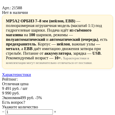
Арт.: 21588
Нет в наличии
MP5A2 ОРБИЗ 7–8 мм (нейлон, EBB)
—
полноразмерная игрушечная модель (масштаб 1:1) под
гидрогелевые шарики. Подача идёт
из съёмного
магазина
на
100
шариков, режимы —
полуавтоматический
и
автоматический (очередь)
, есть
предохранитель
. Корпус —
нейлон
, важные узлы —
металл
, а
EBB
даёт имитацию движения затвора при
стрельбе. Питание от
аккумулятора
, зарядка —
USB
.
Рекомендуемый возраст —
10+
.
Характеристики и
комплектация могут незначительно отличаться от поставки.
Характеристики
Рейтинг:
Отличная цена
9 491 руб.
/ шт
9 990 руб.
Экономия
499 руб.
-5%
Есть вопрос?
Укажите количество
−
+