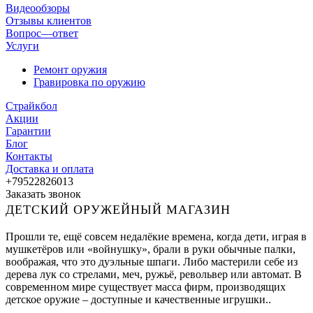
Видеообзоры
Отзывы клиентов
Вопрос—ответ
Услуги
Ремонт оружия
Гравировка по оружию
Страйкбол
Акции
Гарантии
Блог
Контакты
Доставка и оплата
+79522826013
Заказать звонок
ДЕТСКИЙ ОРУЖЕЙНЫЙ МАГАЗИН
Прошли те, ещё совсем недалёкие времена, когда дети, играя в
мушкетёров или «войнушку», брали в руки обычные палки,
воображая, что это дуэльные шпаги. Либо мастерили себе из
дерева лук со стрелами, меч, ружьё, револьвер или автомат. В
современном мире существует масса фирм, производящих
детское оружие – доступные и качественные игрушки..