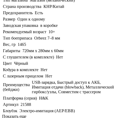
Тип магазина
Магазин (механический)
Страна производства
КНР/Китай
Предохранитель
Есть
Размер
Один к одному
Заводская упаковка
в коробке
Рекомендуемый возраст
10+
Тип боеприпаса
Orbeez 7–8 мм
Вес, гр
1465
Габариты
720мм х 280мм х 60мм
С глушителем (в комплекте)
Нет
Цвет
Чёрный
Кобура в комплекте
Нет
С лазерным прицелом
Нет
USB-зарядка, Быстрый доступ к АКБ,
Преимущества
Имитация отдачи (blowback), Металлический
(бейджи)
гирбокс/узлы, Совместим с трассером
Платформа (серия)
H&K
Артикул
21588
Блоубэк
Электро-имитация (AEP/EBB)
Показать еще