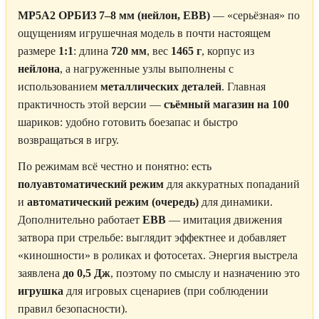
MP5A2 ОРБИЗ 7–8 мм (нейлон, EBB)
— «серьёзная» по
ощущениям игрушечная модель в почти настоящем
размере
1:1
: длина
720 мм
, вес
1465 г
, корпус из
нейлона
, а нагруженные узлы выполнены с
использованием
металлических деталей
. Главная
практичность этой версии —
съёмный магазин на 100
шариков: удобно готовить боезапас и быстро
возвращаться в игру.
По режимам всё честно и понятно: есть
полуавтоматический режим
для аккуратных попаданий
и
автоматический режим (очередь)
для динамики.
Дополнительно работает
EBB
— имитация движения
затвора при стрельбе: выглядит эффектнее и добавляет
«киношности» в роликах и фотосетах. Энергия выстрела
заявлена
до 0,5 Дж
, поэтому по смыслу и назначению это
игрушка
для игровых сценариев (при соблюдении
правил безопасности).