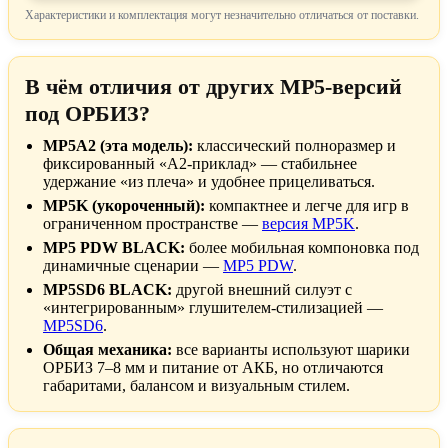
Характеристики и комплектация могут незначительно отличаться от поставки.
В чём отличия от других MP5-версий
под ОРБИЗ?
MP5A2 (эта модель):
классический полноразмер и
фиксированный «A2-приклад» — стабильнее
удержание «из плеча» и удобнее прицеливаться.
MP5K (укороченный):
компактнее и легче для игр в
ограниченном пространстве —
версия MP5K
.
MP5 PDW BLACK:
более мобильная компоновка под
динамичные сценарии —
MP5 PDW
.
MP5SD6 BLACK:
другой внешний силуэт с
«интегрированным» глушителем-стилизацией —
MP5SD6
.
Общая механика:
все варианты используют шарики
ОРБИЗ 7–8 мм и питание от АКБ, но отличаются
габаритами, балансом и визуальным стилем.