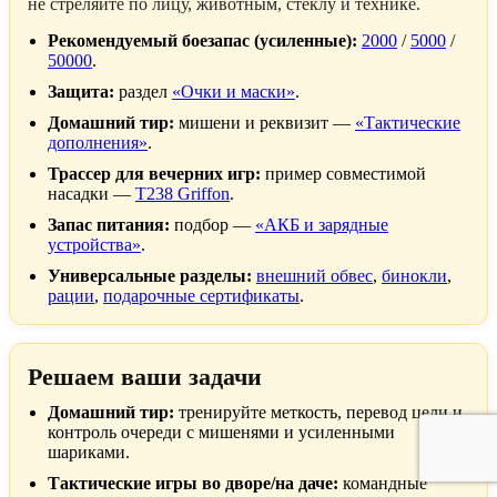
не стреляйте по лицу, животным, стеклу и технике.
Рекомендуемый боезапас (усиленные):
2000
/
5000
/
50000
.
Защита:
раздел
«Очки и маски»
.
Домашний тир:
мишени и реквизит —
«Тактические
дополнения»
.
Трассер для вечерних игр:
пример совместимой
насадки —
T238 Griffon
.
Запас питания:
подбор —
«АКБ и зарядные
устройства»
.
Универсальные разделы:
внешний обвес
,
бинокли
,
рации
,
подарочные сертификаты
.
Решаем ваши задачи
Домашний тир:
тренируйте меткость, перевод цели и
контроль очереди с мишенями и усиленными
шариками.
Тактические игры во дворе/на даче:
командные