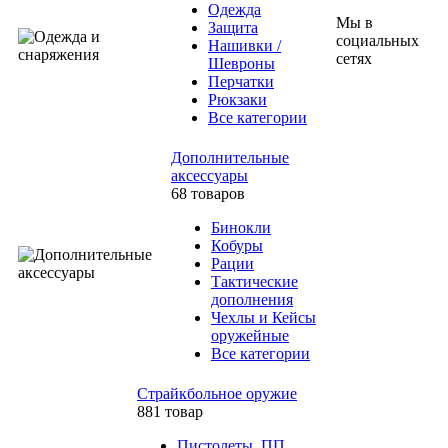
Одежда
Мы в
Защита
социальных
Нашивки /
сетях
Шевроны
Перчатки
Рюкзаки
Все категории
Дополнительные
аксессуары
68 товаров
Бинокли
Кобуры
Рации
Тактические
дополнения
Чехлы и Кейсы
оружейные
Все категории
Страйкбольное оружие
881 товар
Пистолеты, ПП