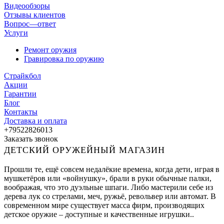
Видеообзоры
Отзывы клиентов
Вопрос—ответ
Услуги
Ремонт оружия
Гравировка по оружию
Страйкбол
Акции
Гарантии
Блог
Контакты
Доставка и оплата
+79522826013
Заказать звонок
ДЕТСКИЙ ОРУЖЕЙНЫЙ МАГАЗИН
Прошли те, ещё совсем недалёкие времена, когда дети, играя в
мушкетёров или «войнушку», брали в руки обычные палки,
воображая, что это дуэльные шпаги. Либо мастерили себе из
дерева лук со стрелами, меч, ружьё, револьвер или автомат. В
современном мире существует масса фирм, производящих
детское оружие – доступные и качественные игрушки..