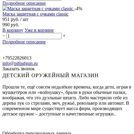
Подробное описание
-4%
Маска защитная с очками classic
951 руб.
/ шт
990 руб.
В корзину
Уже в корзине
−
+
Подробное описание
+79522826013
info@pifpafgun.ru
Заказать звонок
ДЕТСКИЙ ОРУЖЕЙНЫЙ МАГАЗИН
Прошли те, ещё совсем недалёкие времена, когда дети, играя в
мушкетёров или «войнушку», брали в руки обычные палки,
воображая, что это дуэльные шпаги. Либо мастерили себе из
дерева лук со стрелами, меч, ружьё, револьвер или автомат. В
современном мире существует масса фирм, производящих
детское оружие – доступные и качественные игрушки..
Обработка персональных данных