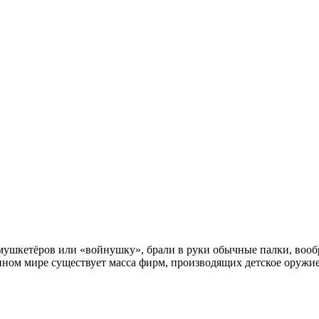
в мушкетёров или «войнушку», брали в руки обычные палки, вооб
менном мире существует масса фирм, производящих детское оружи