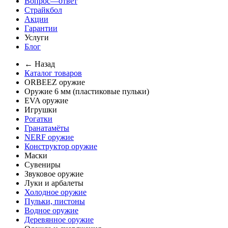
Вопрос—ответ
Страйкбол
Акции
Гарантии
Услуги
Блог
← Назад
Каталог товаров
ORBEEZ оружие
Оружие 6 мм (пластиковые пульки)
EVA оружие
Игрушки
Рогатки
Гранатамёты
NERF оружие
Конструктор оружие
Маски
Сувениры
Звуковое оружие
Луки и арбалеты
Холодное оружие
Пульки, пистоны
Водное оружие
Деревянное оружие