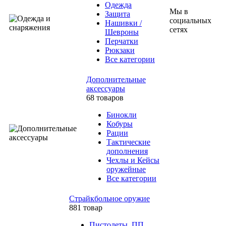
Одежда
Мы в
Защита
социальных
Нашивки /
сетях
Шевроны
Перчатки
Рюкзаки
Все категории
Дополнительные
аксессуары
68 товаров
Бинокли
Кобуры
Рации
Тактические
дополнения
Чехлы и Кейсы
оружейные
Все категории
Страйкбольное оружие
881 товар
Пистолеты, ПП