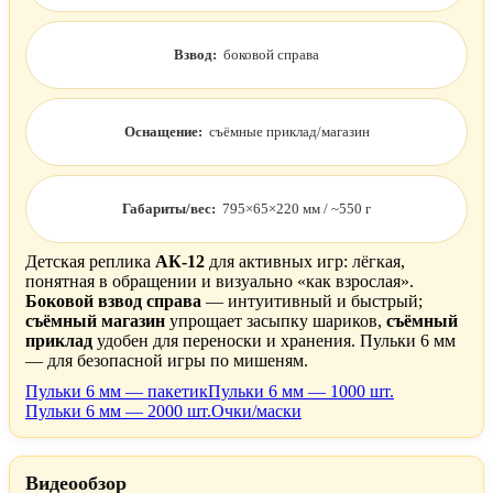
Взвод:
боковой справа
Оснащение:
съёмные приклад/магазин
Габариты/вес:
795×65×220 мм / ~550 г
Детская реплика
АК-12
для активных игр: лёгкая,
понятная в обращении и визуально «как взрослая».
Боковой взвод справа
— интуитивный и быстрый;
съёмный магазин
упрощает засыпку шариков,
съёмный
приклад
удобен для переноски и хранения. Пульки 6 мм
— для безопасной игры по мишеням.
Пульки 6 мм — пакетик
Пульки 6 мм — 1000 шт.
Пульки 6 мм — 2000 шт.
Очки/маски
▶ Смотреть
Видеообзор