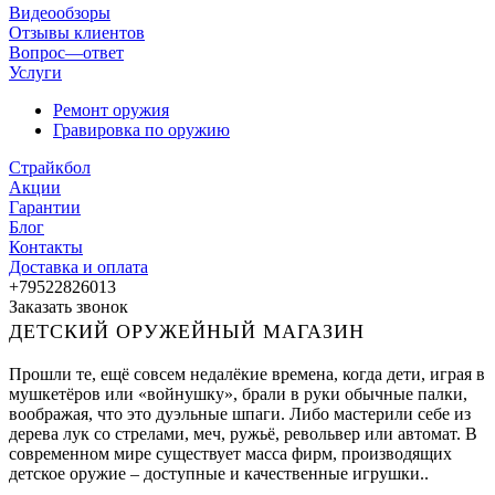
Видеообзоры
Отзывы клиентов
Вопрос—ответ
Услуги
Ремонт оружия
Гравировка по оружию
Страйкбол
Акции
Гарантии
Блог
Контакты
Доставка и оплата
+79522826013
Заказать звонок
ДЕТСКИЙ ОРУЖЕЙНЫЙ МАГАЗИН
Прошли те, ещё совсем недалёкие времена, когда дети, играя в
мушкетёров или «войнушку», брали в руки обычные палки,
воображая, что это дуэльные шпаги. Либо мастерили себе из
дерева лук со стрелами, меч, ружьё, револьвер или автомат. В
современном мире существует масса фирм, производящих
детское оружие – доступные и качественные игрушки..