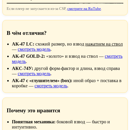
Если плеер не запускается из-за CSP,
смотрите на RuTube
.
В чём отличия?
AK-47 LC:
схожий размер, но взвод
нажатием на ствол
—
смотреть модель
.
AK-47 GOLD-2:
«золото» и взвод на ствол —
смотреть
модель
.
АКС-74У:
другой форм-фактор и длина, взвод справа
—
смотреть модель
.
AK-47 с «глушителем» (box):
иной образ + поставка в
коробке —
смотреть модель
.
Почему это нравится
Понятная механика:
боковой взвод — быстро и
интуитивно.