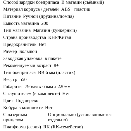
Способ зарядки боеприпаса
В магазин (съёмный)
Материал корпуса / деталей
ABS - пластик
Питание
Ручной (пружина/помпа)
Ёмкость магазина
200
Тип магазина
Магазин (бункерный)
Страна производства
КНР/Китай
Предохранитель
Нет
Размер
Большой
Заводская упаковка
в пакете
Рекомендуемый возраст
8+
Тип боеприпаса
BB 6 мм (пластик)
Вес, гр
550
Габариты
795мм х 65мм х 220мм
С глушителем (в комплекте)
Нет
Цвет
Под дерево
Кобура в комплекте
Нет
С лазерным
Опционально (устанавливается
прицелом
отдельно)
Платформа (серия)
RK (RK-семейство)