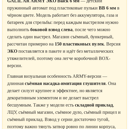
GALIL AR ARMY ЭКО Black 6 мм
— детский
пружинный автомат под пластиковые пульки
BB 6 мм
в
чёрном цвете. Модель работает без аккумулятора, газа и
батареек для стрельбы: перед каждым выстрелом нужно
выполнить
боковой взвод слева
, после чего можно
сделать один выстрел. Магазин съёмный, бункерный,
рассчитан примерно на
150 пластиковых пулек
. Версия
ЭКО
поставляется в пакете и идёт без металлических
утяжелителей, поэтому она легче коробочной BOX-
версии.
Главная визуальная особенность ARMY-версии —
длинная
съёмная насадка-имитация глушителя
. Она
делает силуэт крупнее и эффектнее, но является
декоративным элементом и не делает выстрел
бесшумным. Также у модели есть
складной приклад
,
ЛЦУ, съёмный магазин, съёмное дуло, съёмный прицел и
съёмный приклад. Взвод у серии достаточно тугой,
поэтому важно тянуть затвор ровно по линии корпуса,