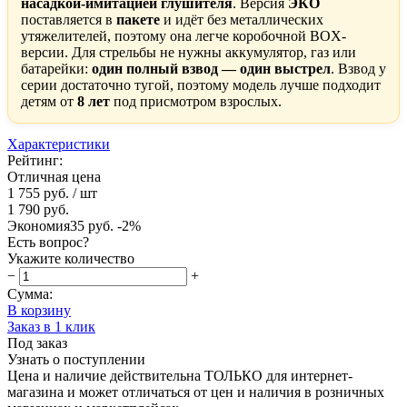
насадкой-имитацией глушителя
. Версия
ЭКО
поставляется в
пакете
и идёт без металлических
утяжелителей, поэтому она легче коробочной BOX-
версии. Для стрельбы не нужны аккумулятор, газ или
батарейки:
один полный взвод — один выстрел
. Взвод у
серии достаточно тугой, поэтому модель лучше подходит
детям от
8 лет
под присмотром взрослых.
Характеристики
Рейтинг:
Отличная цена
1 755 руб.
/ шт
1 790 руб.
Экономия
35 руб.
-2%
Есть вопрос?
Укажите количество
−
+
Сумма:
В корзину
Заказ в 1 клик
Под заказ
Узнать о поступлении
Цена и наличие действительна ТОЛЬКО для интернет-
магазина и может отличаться от цен и наличия в розничных