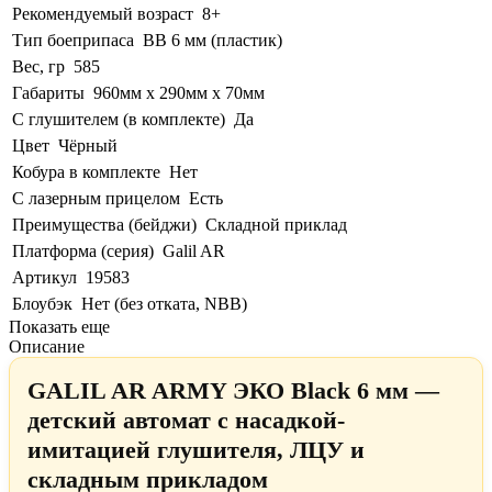
Рекомендуемый возраст
8+
Тип боеприпаса
BB 6 мм (пластик)
Вес, гр
585
Габариты
960мм х 290мм х 70мм
С глушителем (в комплекте)
Да
Цвет
Чёрный
Кобура в комплекте
Нет
С лазерным прицелом
Есть
Преимущества (бейджи)
Складной приклад
Платформа (серия)
Galil AR
Артикул
19583
Блоубэк
Нет (без отката, NBB)
Показать еще
Описание
GALIL AR ARMY ЭКО Black 6 мм —
детский автомат с насадкой-
имитацией глушителя, ЛЦУ и
складным прикладом