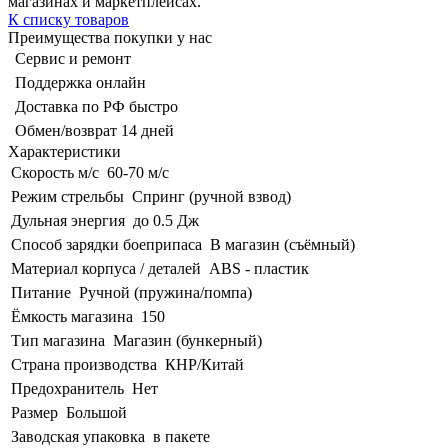
магазинах и маркетплейсах.
К списку товаров
Преимущества покупки у нас
Сервис и ремонт
Поддержка онлайн
Доставка по РФ быстро
Обмен/возврат 14 дней
Характеристики
Скорость м/с
60-70 м/с
Режим стрельбы
Спринг (ручной взвод)
Дульная энергия
до 0.5 Дж
Способ зарядки боеприпаса
В магазин (съёмный)
Материал корпуса / деталей
ABS - пластик
Питание
Ручной (пружина/помпа)
Ёмкость магазина
150
Тип магазина
Магазин (бункерный)
Страна производства
КНР/Китай
Предохранитель
Нет
Размер
Большой
Заводская упаковка
в пакете