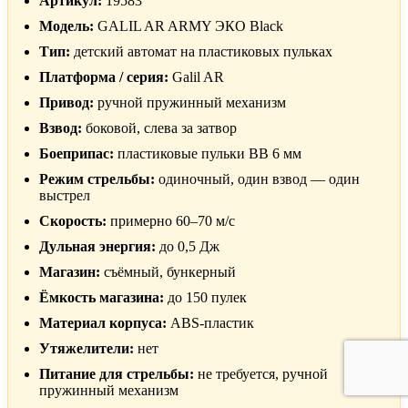
Артикул:
19583
Модель:
GALIL AR ARMY ЭКО Black
Тип:
детский автомат на пластиковых пульках
Платформа / серия:
Galil AR
Привод:
ручной пружинный механизм
Взвод:
боковой, слева за затвор
Боеприпас:
пластиковые пульки BB 6 мм
Режим стрельбы:
одиночный, один взвод — один
выстрел
Скорость:
примерно 60–70 м/с
Дульная энергия:
до 0,5 Дж
Магазин:
съёмный, бункерный
Ёмкость магазина:
до 150 пулек
Материал корпуса:
ABS-пластик
Утяжелители:
нет
Питание для стрельбы:
не требуется, ручной
пружинный механизм