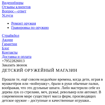
Видеообзоры
Отзывы клиентов
Вопрос—ответ
Услуги
Ремонт оружия
Гравировка по оружию
Страйкбол
Акции
Гарантии
Блог
Контакты
Доставка и оплата
+79522826013
Заказать звонок
ДЕТСКИЙ ОРУЖЕЙНЫЙ МАГАЗИН
Прошли те, ещё совсем недалёкие времена, когда дети, играя в
мушкетёров или «войнушку», брали в руки обычные палки,
воображая, что это дуэльные шпаги. Либо мастерили себе из
дерева лук со стрелами, меч, ружьё, револьвер или автомат. В
современном мире существует масса фирм, производящих
детское оружие – доступные и качественные игрушки..