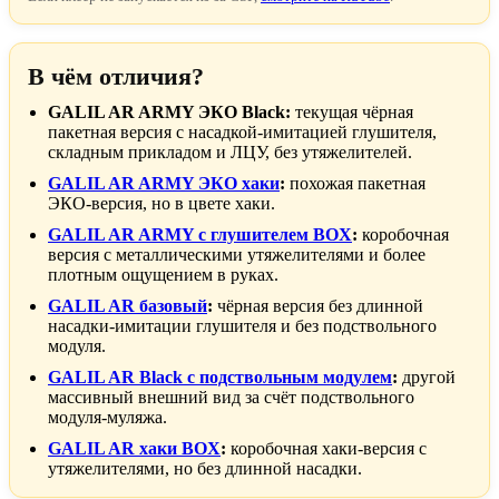
В чём отличия?
GALIL AR ARMY ЭКО Black:
текущая чёрная
пакетная версия с насадкой-имитацией глушителя,
складным прикладом и ЛЦУ, без утяжелителей.
GALIL AR ARMY ЭКО хаки
:
похожая пакетная
ЭКО-версия, но в цвете хаки.
GALIL AR ARMY с глушителем BOX
:
коробочная
версия с металлическими утяжелителями и более
плотным ощущением в руках.
GALIL AR базовый
:
чёрная версия без длинной
насадки-имитации глушителя и без подствольного
модуля.
GALIL AR Black с подствольным модулем
:
другой
массивный внешний вид за счёт подствольного
модуля-муляжа.
GALIL AR хаки BOX
:
коробочная хаки-версия с
утяжелителями, но без длинной насадки.