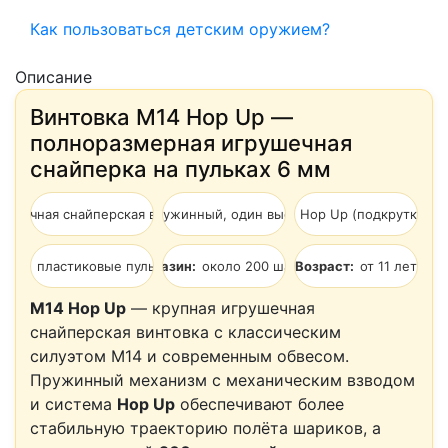
Как пользоваться детским оружием?
Описание
Винтовка M14 Hop Up —
полноразмерная игрушечная
снайперка на пульках 6 мм
рушечная снайперская винтовка M14
Механизм:
пружинный, один выстрел за взвод
Система:
Hop Up (подкрутка ша
либр:
пластиковые пульки 6 мм
Магазин:
около 200 шаров
Возраст:
от 11 лет
M14 Hop Up
— крупная игрушечная
снайперская винтовка с классическим
силуэтом M14 и современным обвесом.
Пружинный механизм с механическим взводом
и система
Hop Up
обеспечивают более
стабильную траекторию полёта шариков, а