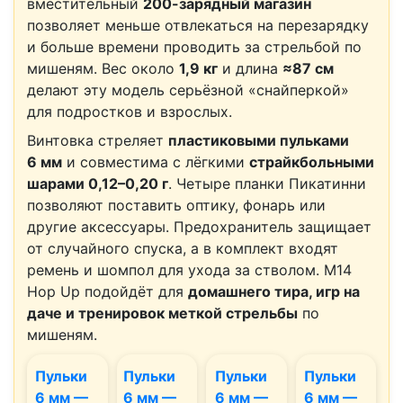
вместительный
200-зарядный магазин
позволяет меньше отвлекаться на перезарядку
и больше времени проводить за стрельбой по
мишеням. Вес около
1,9 кг
и длина
≈87 см
делают эту модель серьёзной «снайперкой»
для подростков и взрослых.
Винтовка стреляет
пластиковыми пульками
6 мм
и совместима с лёгкими
страйкбольными
шарами 0,12–0,20 г
. Четыре планки Пикатинни
позволяют поставить оптику, фонарь или
другие аксессуары. Предохранитель защищает
от случайного спуска, а в комплект входят
ремень и шомпол для ухода за стволом. M14
Hop Up подойдёт для
домашнего тира, игр на
даче и тренировок меткой стрельбы
по
мишеням.
Пульки
Пульки
Пульки
Пульки
6 мм —
6 мм —
6 мм —
6 мм —