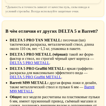
*Дальность и точность зависят от качества пуль, силы взвода и
условий стрельбы. Всегда используйте защитные очки.
В чём отличия от других DELTA 5 и Barrett?
DELTA 5 PRO TAN METALL:
песочная (tan)
тактическая раскраска, металлический ствол, длина
около 110 см, вес ~1,5 кг, упаковка в пакете.
DELTA 5 PRO METALL (чёрная):
такой же форм-
фактор и ствол, но строгий чёрный цвет корпуса —
DELTA 5 PRO METALL
.
DELTA 5 PRO Graffiti METALL:
яркая граффити-
раскраска для максимально эффектного вида —
DELTA 5 PRO Graffiti METALL
.
Barrett M99 METALL:
другая форма ложи и дизайн,
также металлический ствол и пульки 6 мм —
Barrett
M99 METALL
.
Общее:
все модели рассчитаны на пластиковые пульки
6 мм, имеют пружинный привод, съёмный магазин и
сошки, различаясь внешним видом и ощущениями от