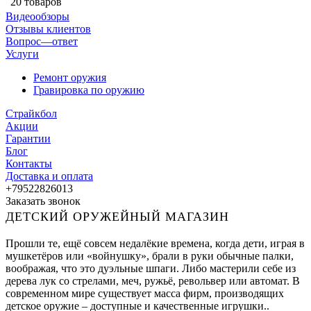
20 товаров
Видеообзоры
Отзывы клиентов
Вопрос—ответ
Услуги
Ремонт оружия
Гравировка по оружию
Страйкбол
Акции
Гарантии
Блог
Контакты
Доставка и оплата
+79522826013
Заказать звонок
ДЕТСКИЙ ОРУЖЕЙНЫЙ МАГАЗИН
Прошли те, ещё совсем недалёкие времена, когда дети, играя в
мушкетёров или «войнушку», брали в руки обычные палки,
воображая, что это дуэльные шпаги. Либо мастерили себе из
дерева лук со стрелами, меч, ружьё, револьвер или автомат. В
современном мире существует масса фирм, производящих
детское оружие – доступные и качественные игрушки..