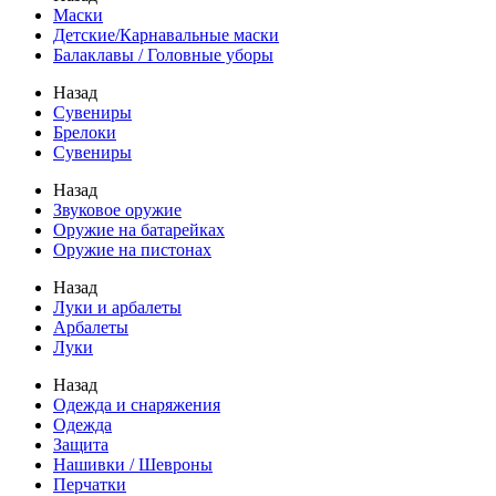
Маски
Детские/Карнавальные маски
Балаклавы / Головные уборы
Назад
Сувениры
Брелоки
Сувениры
Назад
Звуковое оружие
Оружие на батарейках
Оружие на пистонах
Назад
Луки и арбалеты
Арбалеты
Луки
Назад
Одежда и снаряжения
Одежда
Защита
Нашивки / Шевроны
Перчатки