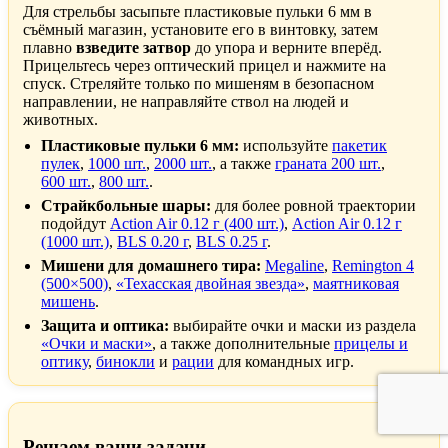
Для стрельбы засыпьте пластиковые пульки 6 мм в
съёмный магазин, установите его в винтовку, затем
плавно
взведите затвор
до упора и верните вперёд.
Прицельтесь через оптический прицел и нажмите на
спуск. Стреляйте только по мишеням в безопасном
направлении, не направляйте ствол на людей и
животных.
Пластиковые пульки 6 мм:
используйте
пакетик
пулек
,
1000 шт.
,
2000 шт.
, а также
граната 200 шт.
,
600 шт.
,
800 шт.
.
Страйкбольные шары:
для более ровной траектории
подойдут
Action Air 0.12 г (400 шт.)
,
Action Air 0.12 г
(1000 шт.)
,
BLS 0.20 г
,
BLS 0.25 г
.
Мишени для домашнего тира:
Megaline
,
Remington 4
(500×500)
,
«Техасская двойная звезда»
,
маятниковая
мишень
.
Защита и оптика:
выбирайте очки и маски из раздела
«Очки и маски»
, а также дополнительные
прицелы и
оптику
,
бинокли
и
рации
для командных игр.
Решаем ваши задачи