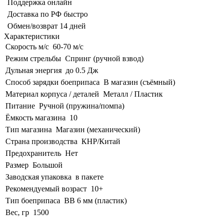
Поддержка онлайн
Доставка по РФ быстро
Обмен/возврат 14 дней
Характеристики
Скорость м/с
60-70 м/с
Режим стрельбы
Спринг (ручной взвод)
Дульная энергия
до 0.5 Дж
Способ зарядки боеприпаса
В магазин (съёмный)
Материал корпуса / деталей
Металл / Пластик
Питание
Ручной (пружина/помпа)
Ёмкость магазина
10
Тип магазина
Магазин (механический)
Страна производства
КНР/Китай
Предохранитель
Нет
Размер
Большой
Заводская упаковка
в пакете
Рекомендуемый возраст
10+
Тип боеприпаса
BB 6 мм (пластик)
Вес, гр
1500