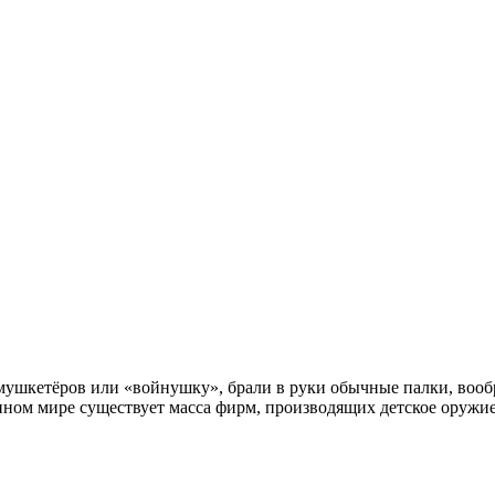
в мушкетёров или «войнушку», брали в руки обычные палки, вооб
менном мире существует масса фирм, производящих детское оружи