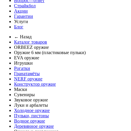
Вопрос—ответ
Страйкбол
Акции
Гарантии
Услуги
Блог
← Назад
Каталог товаров
ORBEEZ оружие
Оружие 6 мм (пластиковые пульки)
EVA оружие
Игрушки
Рогатки
Гранатамёты
NERF оружие
Конструктор оружие
Маски
Сувениры
Звуковое оружие
Луки и арбалеты
Холодное оружие
Пульки, пистоны
Водное оружие
Деревянное оружие