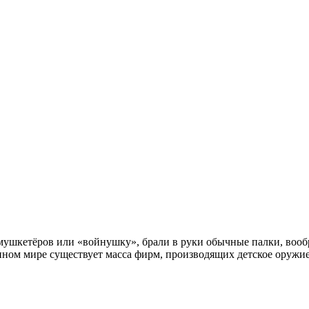
в мушкетёров или «войнушку», брали в руки обычные палки, вооб
менном мире существует масса фирм, производящих детское оружи