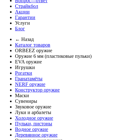
Вопрос—ответ
Страйкбол
Акции
Гарантии
Услуги
Блог
← Назад
Каталог товаров
ORBEEZ оружие
Оружие 6 мм (пластиковые пульки)
EVA оружие
Игрушки
Рогатки
Гранатамёты
NERF оружие
Конструктор оружие
Маски
Сувениры
Звуковое оружие
Луки и арбалеты
Холодное оружие
Пульки, пистоны
Водное оружие
Деревянное оружие