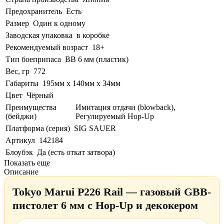
Предохранитель
Есть
Размер
Один к одному
Заводская упаковка
в коробке
Рекомендуемый возраст
18+
Тип боеприпаса
BB 6 мм (пластик)
Вес, гр
772
Габариты
195мм х 140мм х 34мм
Цвет
Чёрный
Преимущества
Имитация отдачи (blowback),
(бейджи)
Регулируемый Hop-Up
Платформа (серия)
SIG SAUER
Артикул
142184
Блоубэк
Да (есть откат затвора)
Показать еще
Описание
Tokyo Marui P226 Rail — газовый GBB-
пистолет 6 мм с Hop-Up и декокером