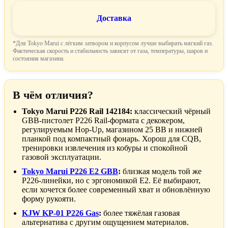
Доставка
*Для Tokyo Marui с лёгким затвором и корпусом лучше выбирать мягкий газ.
Фактическая скорость и стабильность зависят от газа, температуры, шаров и
состояния магазина.
В чём отличия?
Tokyo Marui P226 Rail 142184:
классический чёрный
GBB-пистолет P226 Rail-формата с декокером,
регулируемым Hop-Up, магазином 25 BB и нижней
планкой под компактный фонарь. Хорош для CQB,
тренировки извлечения из кобуры и спокойной
газовой эксплуатации.
Tokyo Marui P226 E2 GBB
:
близкая модель той же
P226-линейки, но с эргономикой E2. Её выбирают,
если хочется более современный хват и обновлённую
форму рукояти.
KJW KP-01 P226 Gas
:
более тяжёлая газовая
альтернатива с другим ощущением материалов.