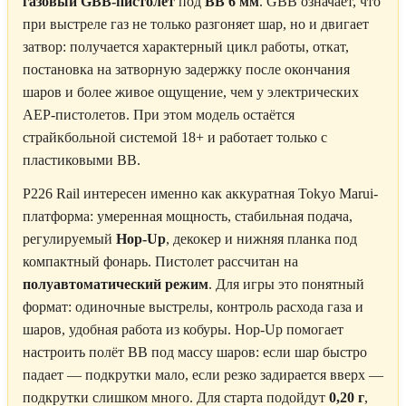
газовый GBB-пистолет
под
BB 6 мм
. GBB означает, что
при выстреле газ не только разгоняет шар, но и двигает
затвор: получается характерный цикл работы, откат,
постановка на затворную задержку после окончания
шаров и более живое ощущение, чем у электрических
AEP-пистолетов. При этом модель остаётся
страйкбольной системой 18+ и работает только с
пластиковыми BB.
P226 Rail интересен именно как аккуратная Tokyo Marui-
платформа: умеренная мощность, стабильная подача,
регулируемый
Hop-Up
, декокер и нижняя планка под
компактный фонарь. Пистолет рассчитан на
полуавтоматический режим
. Для игры это понятный
формат: одиночные выстрелы, контроль расхода газа и
шаров, удобная работа из кобуры. Hop-Up помогает
настроить полёт BB под массу шаров: если шар быстро
падает — подкрутки мало, если резко задирается вверх —
подкрутки слишком много. Для старта подойдут
0,20 г
,