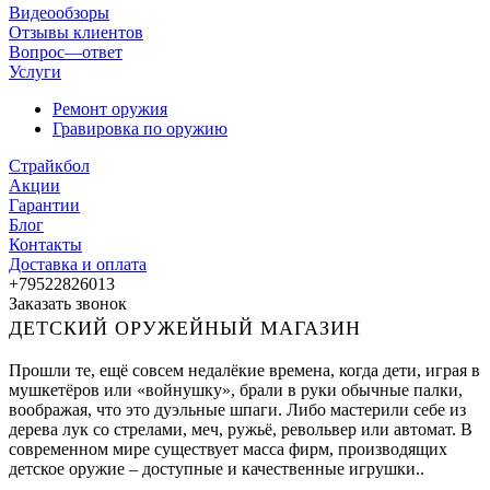
Видеообзоры
Отзывы клиентов
Вопрос—ответ
Услуги
Ремонт оружия
Гравировка по оружию
Страйкбол
Акции
Гарантии
Блог
Контакты
Доставка и оплата
+79522826013
Заказать звонок
ДЕТСКИЙ ОРУЖЕЙНЫЙ МАГАЗИН
Прошли те, ещё совсем недалёкие времена, когда дети, играя в
мушкетёров или «войнушку», брали в руки обычные палки,
воображая, что это дуэльные шпаги. Либо мастерили себе из
дерева лук со стрелами, меч, ружьё, револьвер или автомат. В
современном мире существует масса фирм, производящих
детское оружие – доступные и качественные игрушки..