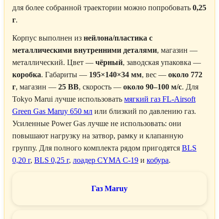
для более собранной траектории можно попробовать
0,25
г
.
Корпус выполнен из
нейлона/пластика с
металлическими внутренними деталями
, магазин —
металлический. Цвет —
чёрный
, заводская упаковка —
коробка
. Габариты —
195×140×34 мм
, вес —
около 772
г
, магазин —
25 BB
, скорость —
около 90–100 м/с
. Для
Tokyo Marui лучше использовать
мягкий газ FL-Airsoft
Green Gas Maruy 650 мл
или близкий по давлению газ.
Усиленные Power Gas лучше не использовать: они
повышают нагрузку на затвор, рамку и клапанную
группу. Для полного комплекта рядом пригодятся
BLS
0,20 г
,
BLS 0,25 г
,
лоадер CYMA C-19
и
кобура
.
Газ Maruy