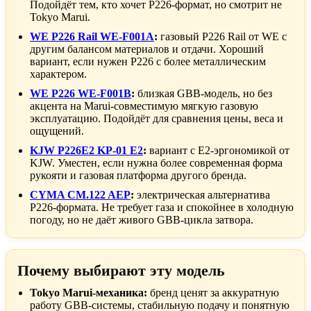
Подойдёт тем, кто хочет P226-формат, но смотрит не
Tokyo Marui.
WE P226 Rail WE-F001A
:
газовый P226 Rail от WE с
другим балансом материалов и отдачи. Хороший
вариант, если нужен P226 с более металлическим
характером.
WE P226 WE-F001B
:
близкая GBB-модель, но без
акцента на Marui-совместимую мягкую газовую
эксплуатацию. Подойдёт для сравнения цены, веса и
ощущений.
KJW P226E2 KP-01 E2
:
вариант с E2-эргономикой от
KJW. Уместен, если нужна более современная форма
рукояти и газовая платформа другого бренда.
CYMA CM.122 AEP
:
электрическая альтернатива
P226-формата. Не требует газа и спокойнее в холодную
погоду, но не даёт живого GBB-цикла затвора.
Почему выбирают эту модель
Tokyo Marui-механика:
бренд ценят за аккуратную
работу GBB-системы, стабильную подачу и понятную