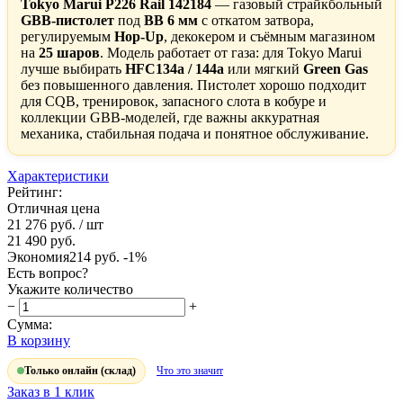
Tokyo Marui P226 Rail 142184
— газовый страйкбольный
GBB-пистолет
под
BB 6 мм
с откатом затвора,
регулируемым
Hop-Up
, декокером и съёмным магазином
на
25 шаров
. Модель работает от газа: для Tokyo Marui
лучше выбирать
HFC134a / 144a
или мягкий
Green Gas
без повышенного давления. Пистолет хорошо подходит
для CQB, тренировок, запасного слота в кобуре и
коллекции GBB-моделей, где важны аккуратная
механика, стабильная подача и понятное обслуживание.
Характеристики
Рейтинг:
Отличная цена
21 276 руб.
/ шт
21 490 руб.
Экономия
214 руб.
-1%
Есть вопрос?
Укажите количество
−
+
Сумма:
В корзину
Только онлайн (склад)
Что это значит
Заказ в 1 клик