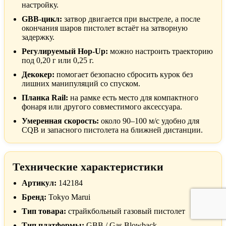
настройку.
GBB-цикл:
затвор двигается при выстреле, а после
окончания шаров пистолет встаёт на затворную
задержку.
Регулируемый Hop-Up:
можно настроить траекторию
под 0,20 г или 0,25 г.
Декокер:
помогает безопасно сбросить курок без
лишних манипуляций со спуском.
Планка Rail:
на рамке есть место для компактного
фонаря или другого совместимого аксессуара.
Умеренная скорость:
около 90–100 м/с удобно для
CQB и запасного пистолета на ближней дистанции.
Технические характеристики
Артикул:
142184
Бренд:
Tokyo Marui
Тип товара:
страйкбольный газовый пистолет
Тип платформы:
GBB / Gas Blowback