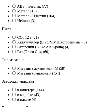
ABS - пластик (
77
)
Металл (
15
)
Металл / Пластик (
104
)
Нейлон (
3
)
Питание
CO₂ 12 г (
21
)
Аккумулятор (LiPo/NiMH/встроенный) (
3
)
Батарейки (AA/AAA/Крона) (
4
)
Газ (Green Gas) (
60
)
Тип магазина
Магазин (механический) (
59
)
Магазин (бункерный) (
54
)
Заводская упаковка
в блистере (
144
)
в коробке (
43
)
в пакете (
4
)