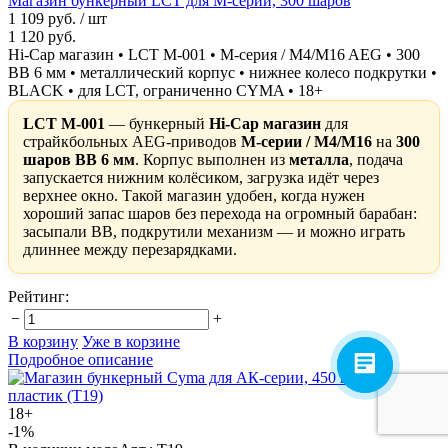
Магазин бункерный LCT для M-серии, 300 шаров
1 109 руб.
/ шт
1 120 руб.
Hi-Cap магазин • LCT M-001 • M-серия / M4/M16 AEG • 300
BB 6 мм • металлический корпус • нижнее колесо подкрутки •
BLACK • для LCT, ограниченно CYMA • 18+
LCT M-001
— бункерный
Hi-Cap магазин
для
страйкбольных AEG-приводов
M-серии / M4/M16
на
300
шаров BB 6 мм
. Корпус выполнен из
металла
, подача
запускается нижним колёсиком, загрузка идёт через
верхнее окно. Такой магазин удобен, когда нужен
хороший запас шаров без перехода на огромный барабан:
засыпали BB, подкрутили механизм — и можно играть
длиннее между перезарядками.
Рейтинг:
−
+
В корзину
Уже в корзине
Подробное описание
18+
-1%