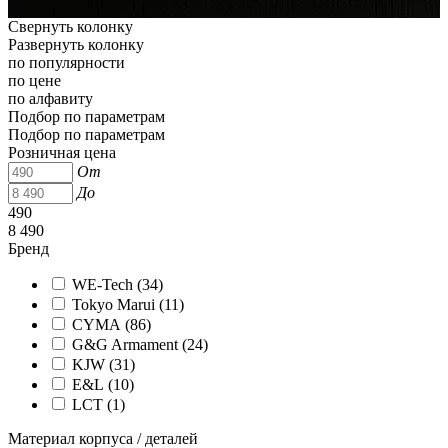
Свернуть колонку
Развернуть колонку
по популярности
по цене
по алфавиту
Подбор по параметрам
Подбор по параметрам
Розничная цена
От
До
490
8 490
Бренд
WE-Tech (
34
)
Tokyo Marui (
11
)
CYMA (
86
)
G&G Armament (
24
)
KJW (
31
)
E&L (
10
)
LCT (
1
)
Материал корпуса / деталей