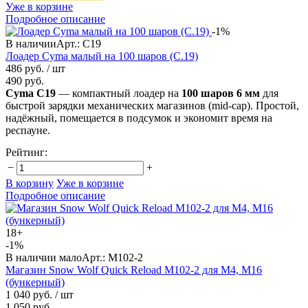
Уже в корзине
Подробное описание
-1%
В наличии
Арт.: C19
Лоадер Cyma малый на 100 шаров (C.19)
486 руб.
/ шт
490 руб.
Cyma C19
— компактный лоадер на
100 шаров 6 мм
для
быстрой зарядки механических магазинов (mid-cap). Простой,
надёжный, помещается в подсумок и экономит время на
респауне.
Рейтинг:
−
+
В корзину
Уже в корзине
Подробное описание
18+
-1%
В наличии мало
Арт.: M102-2
Магазин Snow Wolf Quick Reload M102-2 для M4, M16
(бункерный)
1 040 руб.
/ шт
1 050 руб.