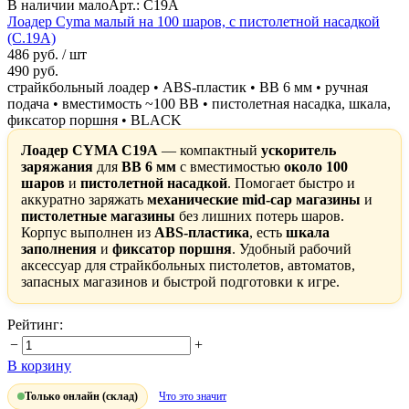
В наличии мало
Арт.: C19A
Лоадер Cyma малый на 100 шаров, с пистолетной насадкой
(C.19A)
486 руб.
/ шт
490 руб.
страйкбольный лоадер • ABS-пластик • BB 6 мм • ручная
подача • вместимость ~100 BB • пистолетная насадка, шкала,
фиксатор поршня • BLACK
Лоадер CYMA C19A
— компактный
ускоритель
заряжания
для
BB 6 мм
с вместимостью
около 100
шаров
и
пистолетной насадкой
. Помогает быстро и
аккуратно заряжать
механические mid-cap магазины
и
пистолетные магазины
без лишних потерь шаров.
Корпус выполнен из
ABS-пластика
, есть
шкала
заполнения
и
фиксатор поршня
. Удобный рабочий
аксессуар для страйкбольных пистолетов, автоматов,
запасных магазинов и быстрой подготовки к игре.
Рейтинг:
−
+
В корзину
Только онлайн (склад)
Что это значит