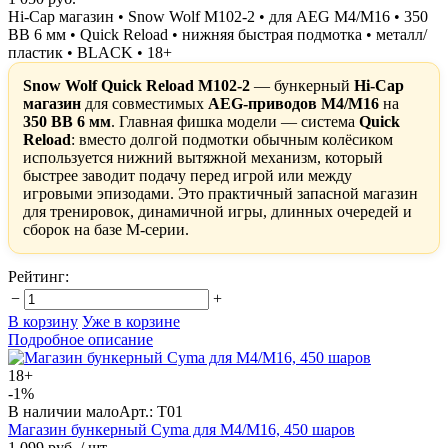
Hi-Cap магазин • Snow Wolf M102-2 • для AEG M4/M16 • 350
BB 6 мм • Quick Reload • нижняя быстрая подмотка • металл/
пластик • BLACK • 18+
Snow Wolf Quick Reload M102-2
— бункерный
Hi-Cap
магазин
для совместимых
AEG-приводов M4/M16
на
350 BB 6 мм
. Главная фишка модели — система
Quick
Reload
: вместо долгой подмотки обычным колёсиком
используется нижний вытяжной механизм, который
быстрее заводит подачу перед игрой или между
игровыми эпизодами. Это практичный запасной магазин
для тренировок, динамичной игры, длинных очередей и
сборок на базе М-серии.
Рейтинг:
−
+
В корзину
Уже в корзине
Подробное описание
18+
-1%
В наличии мало
Арт.: T01
Магазин бункерный Cyma для M4/M16, 450 шаров
1 099 руб.
/ шт