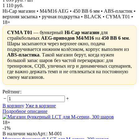
1 110 руб.
Hi-Cap магазин • M4/M16 AEG • 450 BB 6 мм • ABS-пластик •
верхняя засыпка • ручная подкрутка • BLACK • CYMA T01 •
18+
CYMA T01
— бункерный
Hi-Cap магазин
для
страйкбольных
AEG-приводов M4/M16
на
450 BB 6 мм
.
Шары засыпаются через верхнее окно, подача
подкручивается нижним колёсиком, корпус выполнен из
ABS-пластика
. Такой магазин берут, когда нужен
большой запас шаров без частой перезарядки: для
тренировок, CQB, уличных игр и динамичных сценариев,
где важно держать темп и не отвлекаться на постоянную
смену магазинов.
Рейтинг:
−
+
В корзину
Уже в корзине
Подробное описание
18+
-1%
В наличии мало
Арт.: M-001