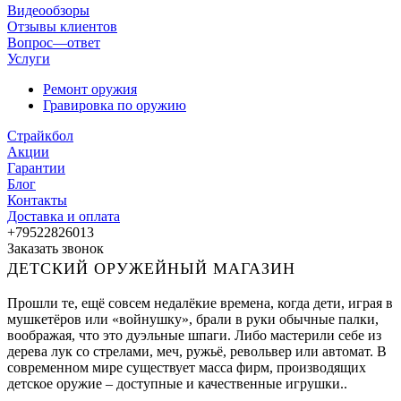
Видеообзоры
Отзывы клиентов
Вопрос—ответ
Услуги
Ремонт оружия
Гравировка по оружию
Страйкбол
Акции
Гарантии
Блог
Контакты
Доставка и оплата
+79522826013
Заказать звонок
ДЕТСКИЙ ОРУЖЕЙНЫЙ МАГАЗИН
Прошли те, ещё совсем недалёкие времена, когда дети, играя в
мушкетёров или «войнушку», брали в руки обычные палки,
воображая, что это дуэльные шпаги. Либо мастерили себе из
дерева лук со стрелами, меч, ружьё, револьвер или автомат. В
современном мире существует масса фирм, производящих
детское оружие – доступные и качественные игрушки..