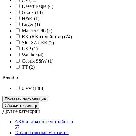
CZ (
12
)
Desert Eagle (
4
)
Glock (
14
)
H&K (
1
)
Luger (
1
)
Mauser C96 (
2
)
RK (RK-семейство) (
74
)
SIG SAUER (
2
)
USP (
1
)
Walther (
4
)
Серия S&W (
1
)
ТТ (
2
)
Калибр
6 мм (
138
)
Другие категории
АКБ и зарядные устройства
67
Страйкбольные магазины