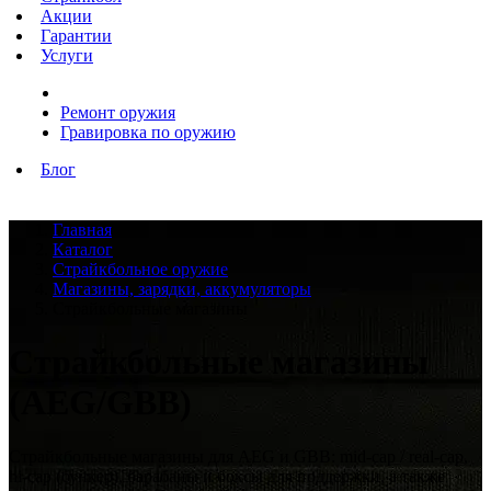
Акции
Гарантии
Услуги
Ремонт оружия
Гравировка по оружию
Блог
Главная
Каталог
Страйкбольное оружие
Магазины, зарядки, аккумуляторы
Страйкбольные магазины
Страйкбольные магазины
(AEG/GBB)
Страйкбольные магазины для AEG и GBB: mid-cap / real-cap,
hi-cap (бункер), барабаны и боксы для поддержки, а также