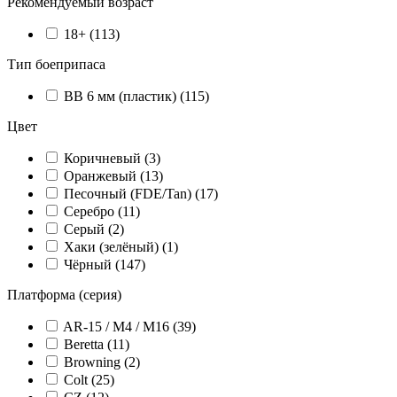
Рекомендуемый возраст
18+ (
113
)
Тип боеприпаса
BB 6 мм (пластик) (
115
)
Цвет
Коричневый (
3
)
Оранжевый (
13
)
Песочный (FDE/Tan) (
17
)
Серебро (
11
)
Серый (
2
)
Хаки (зелёный) (
1
)
Чёрный (
147
)
Платформа (серия)
AR-15 / M4 / M16 (
39
)
Beretta (
11
)
Browning (
2
)
Colt (
25
)