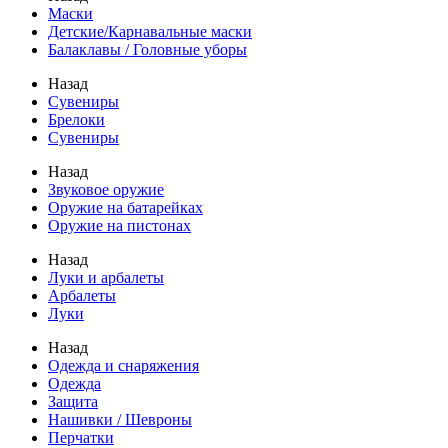
Маски
Детские/Карнавальные маски
Балаклавы / Головные уборы
Назад
Сувениры
Брелоки
Сувениры
Назад
Звуковое оружие
Оружие на батарейках
Оружие на пистонах
Назад
Луки и арбалеты
Арбалеты
Луки
Назад
Одежда и снаряжения
Одежда
Защита
Нашивки / Шевроны
Перчатки