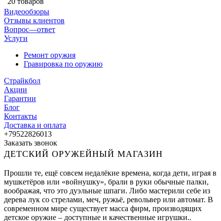
20 товаров
Видеообзоры
Отзывы клиентов
Вопрос—ответ
Услуги
Ремонт оружия
Гравировка по оружию
Страйкбол
Акции
Гарантии
Блог
Контакты
Доставка и оплата
+79522826013
Заказать звонок
ДЕТСКИЙ ОРУЖЕЙНЫЙ МАГАЗИН
Прошли те, ещё совсем недалёкие времена, когда дети, играя в
мушкетёров или «войнушку», брали в руки обычные палки,
воображая, что это дуэльные шпаги. Либо мастерили себе из
дерева лук со стрелами, меч, ружьё, револьвер или автомат. В
современном мире существует масса фирм, производящих
детское оружие – доступные и качественные игрушки..