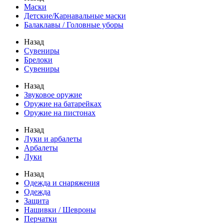
Маски
Детские/Карнавальные маски
Балаклавы / Головные уборы
Назад
Сувениры
Брелоки
Сувениры
Назад
Звуковое оружие
Оружие на батарейках
Оружие на пистонах
Назад
Луки и арбалеты
Арбалеты
Луки
Назад
Одежда и снаряжения
Одежда
Защита
Нашивки / Шевроны
Перчатки