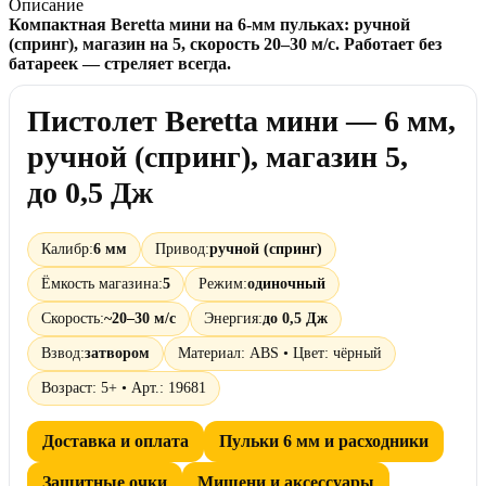
Описание
Компактная
Beretta мини
на
6-мм
пульках:
ручной
(спринг)
, магазин на
5
, скорость 2
0–30 м/с
. Работает
без
батареек
— стреляет всегда.
Пистолет Beretta мини — 6 мм,
ручной (спринг), магазин 5,
до 0,5 Дж
Калибр:
6 мм
Привод:
ручной (спринг)
Ёмкость магазина:
5
Режим:
одиночный
Скорость:
~20–30 м/с
Энергия:
до 0,5 Дж
Взвод:
затвором
Материал: ABS • Цвет: чёрный
Возраст: 5+ • Арт.: 19681
Доставка и оплата
Пульки 6 мм и расходники
Защитные очки
Мишени и аксессуары