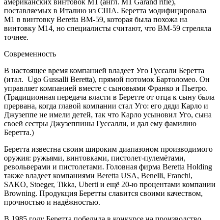
американских винтовок М1 (англ. M1 Garand rifle),
поставляемых в Италию из США. Беретта модифицировала
М1 в винтовку Beretta BM-59, которая была похожа на
винтовку M14, но специалисты считают, что BM-59 стреляла
точнее.
Современность
В настоящее время компанией владеет Уго Гуссали Беретта
(итал. Ugo Gussalli Beretta), прямой потомок Бартоломео. Он
управляет компанией вместе с сыновьями Франко и Пьетро.
(Традиционная передача власти в Беретте от отца к сыну была
прервана, когда главой компании стал Уго: его дяди Карло и
Джузеппе не имели детей, так что Карло усыновил Уго, сына
своей сестры Джузеппины Гуссалли, и дал ему фамилию
Беретта.)
Беретта известна своим широким диапазоном производимого
оружия: ружьями, винтовками, пистолет-пулемётами,
револьверами и пистолетами. Головная фирма Beretta Holding
также владеет компаниями Beretta USA, Benelli, Franchi,
SAKO, Stoeger, Tikka, Uberti и ещё 20-ю процентами компании
Browning. Продукция Беретты славится своими качеством,
прочностью и надёжностью.
В 1985 году Беретта победила в конкурсе на производство