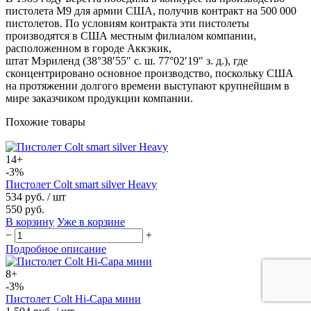
пистолета М9 для армии США, получив контракт на 500 000
пистолетов. По условиям контракта эти пистолеты
производятся в США местным филиалом компании,
расположенном в городе Аккэкик,
штат Мэриленд (38°38′55″ с. ш. 77°02′19″ з. д.), где
сконцентрировано основное производство, поскольку США
на протяжении долгого времени выступают крупнейшим в
мире заказчиком продукции компании.
Похожие товары
14+
-3%
Пистолет Colt smart silver Heavy
534 руб.
/ шт
550 руб.
В корзину
Уже в корзине
−
+
Подробное описание
8+
-3%
Пистолет Colt Hi-Capa мини