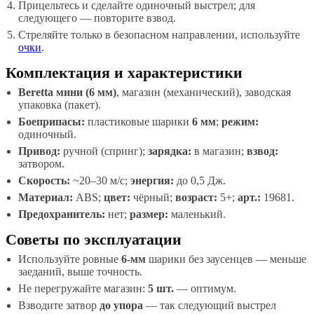
Прицельтесь и сделайте одиночный выстрел; для
следующего — повторите взвод.
Стреляйте только в безопасном направлении, используйте
очки
.
Комплектация и характеристики
Beretta мини (6 мм)
, магазин (механический), заводская
упаковка (пакет).
Боеприпасы:
пластиковые шарики
6 мм
;
режим:
одиночный.
Привод:
ручной (спринг);
зарядка:
в магазин;
взвод:
затвором.
Скорость:
~20–30 м/с;
энергия:
до 0,5 Дж.
Материал:
ABS;
цвет:
чёрный;
возраст:
5+;
арт.:
19681.
Предохранитель:
нет;
размер:
маленький.
Советы по эксплуатации
Используйте ровные
6-мм
шарики без заусенцев — меньше
заеданий, выше точность.
Не перегружайте магазин:
5 шт.
— оптимум.
Взводите затвор
до упора
— так следующий выстрел