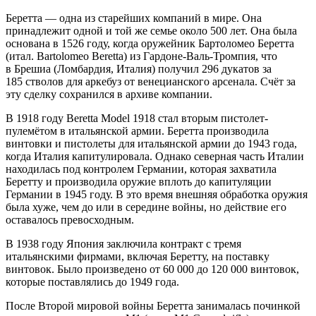
Беретта — одна из старейших компаний в мире. Она
принадлежит одной и той же семье около 500 лет. Она была
основана в 1526 году, когда оружейник Бартоломео Беретта
(итал. Bartolomeo Beretta) из Гардоне-Валь-Тромпия, что
в Брешиа (Ломбардия, Италия) получил 296 дукатов за
185 стволов для аркебуз от венецианского арсенала. Счёт за
эту сделку сохранился в архиве компании.
В 1918 году Beretta Model 1918 стал вторым пистолет-
пулемётом в итальянской армии. Беретта производила
винтовки и пистолеты для итальянской армии до 1943 года,
когда Италия капитулировала. Однако северная часть Италии
находилась под контролем Германии, которая захватила
Беретту и производила оружие вплоть до капитуляции
Германии в 1945 году. В это время внешняя обработка оружия
была хуже, чем до или в середине войны, но действие его
оставалось превосходным.
В 1938 году Япония заключила контракт с тремя
итальянскими фирмами, включая Беретту, на поставку
винтовок. Было произведено от 60 000 до 120 000 винтовок,
которые поставлялись до 1949 года.
После Второй мировой войны Беретта занималась починкой