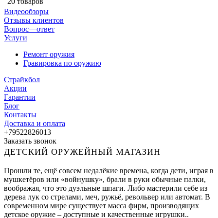
20 товаров
Видеообзоры
Отзывы клиентов
Вопрос—ответ
Услуги
Ремонт оружия
Гравировка по оружию
Страйкбол
Акции
Гарантии
Блог
Контакты
Доставка и оплата
+79522826013
Заказать звонок
ДЕТСКИЙ ОРУЖЕЙНЫЙ МАГАЗИН
Прошли те, ещё совсем недалёкие времена, когда дети, играя в
мушкетёров или «войнушку», брали в руки обычные палки,
воображая, что это дуэльные шпаги. Либо мастерили себе из
дерева лук со стрелами, меч, ружьё, револьвер или автомат. В
современном мире существует масса фирм, производящих
детское оружие – доступные и качественные игрушки..