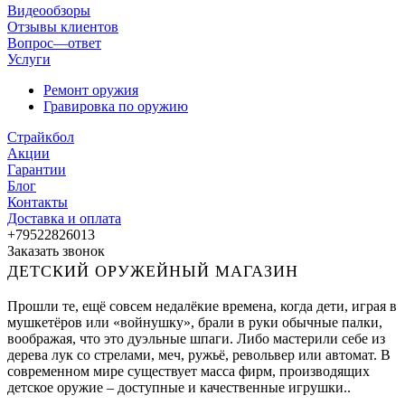
Видеообзоры
Отзывы клиентов
Вопрос—ответ
Услуги
Ремонт оружия
Гравировка по оружию
Страйкбол
Акции
Гарантии
Блог
Контакты
Доставка и оплата
+79522826013
Заказать звонок
ДЕТСКИЙ ОРУЖЕЙНЫЙ МАГАЗИН
Прошли те, ещё совсем недалёкие времена, когда дети, играя в
мушкетёров или «войнушку», брали в руки обычные палки,
воображая, что это дуэльные шпаги. Либо мастерили себе из
дерева лук со стрелами, меч, ружьё, револьвер или автомат. В
современном мире существует масса фирм, производящих
детское оружие – доступные и качественные игрушки..