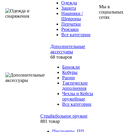
Одежда
Мы в
Защита
социальных
Нашивки /
сетях
Шевроны
Перчатки
Рюкзаки
Все категории
Дополнительные
аксессуары
68 товаров
Бинокли
Кобуры
Рации
Тактические
дополнения
Чехлы и Кейсы
оружейные
Все категории
Страйкбольное оружие
881 товар
Пистолеты, ПП