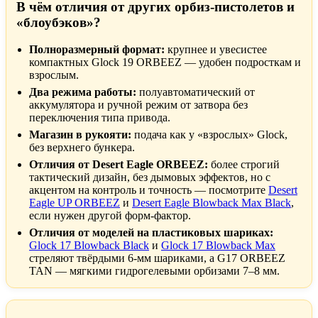
В чём отличия от других орбиз-пистолетов и
«блоубэков»?
Полноразмерный формат:
крупнее и увесистее
компактных Glock 19 ORBEEZ — удобен подросткам и
взрослым.
Два режима работы:
полуавтоматический от
аккумулятора и ручной режим от затвора без
переключения типа привода.
Магазин в рукояти:
подача как у «взрослых» Glock,
без верхнего бункера.
Отличия от Desert Eagle ORBEEZ:
более строгий
тактический дизайн, без дымовых эффектов, но с
акцентом на контроль и точность — посмотрите
Desert
Eagle UP ORBEEZ
и
Desert Eagle Blowback Max Black
,
если нужен другой форм-фактор.
Отличия от моделей на пластиковых шариках:
Glock 17 Blowback Black
и
Glock 17 Blowback Max
стреляют твёрдыми 6-мм шариками, а G17 ORBEEZ
TAN — мягкими гидрогелевыми орбизами 7–8 мм.