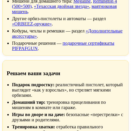
Мишени для домашнего тира:
Megaline
,
Remington 4
(500×500)
,
«Техасская двойная звезда»
,
маятниковая
мишень
.
Другие орбиз-пистолеты и автоматы — раздел
«ORBEEZ-оружие»
.
Кобуры, чехлы и ремешки — раздел
«Дополнительные
аксессуары»
.
Подарочные решения —
подарочные сертификаты
PIFPAFGUN
.
Решаем ваши задачи
Подарок подростку:
реалистичный пистолет, который
выглядит «как у взрослых», но стреляет мягкими
орбизами.
Домашний тир:
тренировка прицеливания по
мишеням в комнате или гараже.
Игры во дворе и на даче:
безопасные «перестрелки» с
друзьями и родителями.
Тренировка хватки:
отработка правильного