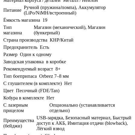
Материал корпуса / деталей
Металл / Нейлон
Ручной (пружина/помпа), Аккумулятор
Питание
(LiPo/NiMH/встроенный)
Ёмкость магазина
19
Тип
Магазин (механический), Магазин
магазина
(бункерный)
Страна производства
КНР/Китай
Предохранитель
Есть
Размер
Один к одному
Заводская упаковка
в коробке
Рекомендуемый возраст
8+
Тип боеприпаса
Orbeez 7–8 мм
С глушителем (в комплекте)
Нет
Цвет
Песочный (FDE/Tan)
Кобура в комплекте
Нет
С лазерным
Опционально (устанавливается
прицелом
отдельно)
USB-зарядка, Безопасный материал, Быстрый
Преимущества
доступ к АКБ, Имитация отдачи (blowback),
(бейджи)
Лёгкий взвод