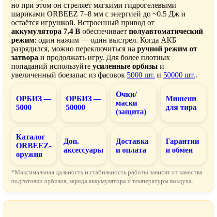
но при этом он стреляет мягкими гидрогелевыми
шариками ORBEEZ 7–8 мм с энергией до ~0.5 Дж и
остаётся игрушкой. Встроенный привод от
аккумулятора 7.4 В
обеспечивает
полуавтоматический
режим
: один нажим — один выстрел. Когда АКБ
разрядился, можно переключиться на
ручной режим от
затвора
и продолжать игру. Для более плотных
попаданий используйте
усиленные орбизы
и
увеличенный боезапас из фасовок
5000 шт.
и
50000 шт.
.
Очки/
ОРБИЗ —
ОРБИЗ —
Мишени
маски
5000
50000
для тира
(защита)
Каталог
Доп.
Доставка
Гарантии
ORBEEZ-
аксессуары
и оплата
и обмен
оружия
*Максимальная дальность и стабильность работы зависят от качества
подготовки орбизов, заряда аккумулятора и температуры воздуха.