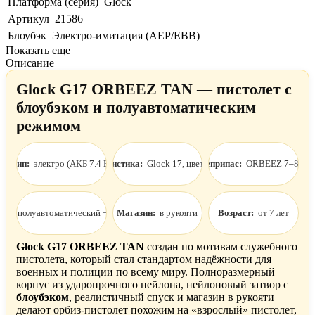
Платформа (серия)
Glock
Артикул
21586
Блоубэк
Электро-имитация (AEP/EBB)
Показать еще
Описание
Glock G17 ORBEEZ TAN — пистолет с
блоубэком и полуавтоматическим
режимом
Тип:
электро (АКБ 7.4 В)
Стилистика:
Glock 17, цвет TAN
Боеприпас:
ORBEEZ 7–8 мм
им:
полуавтоматический + ручной
Магазин:
в рукояти
Возраст:
от 7 лет
Glock G17 ORBEEZ TAN
создан по мотивам служебного
пистолета, который стал стандартом надёжности для
военных и полиции по всему миру. Полноразмерный
корпус из ударопрочного нейлона, нейлоновый затвор с
блоубэком
, реалистичный спуск и магазин в рукояти
делают орбиз-пистолет похожим на «взрослый» пистолет,