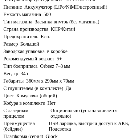
Питание
Аккумулятор (LiPo/NiMH/встроенный)
Ёмкость магазина
500
Тип магазина
Засыпка внутрь (без магазина)
Страна производства
КНР/Китай
Предохранитель
Есть
Размер
Большой
Заводская упаковка
в коробке
Рекомендуемый возраст
5+
Тип боеприпаса
Orbeez 7–8 мм
Вес, гр
345
Габариты
360мм х 290мм х 70мм
С глушителем (в комплекте)
Да
Цвет
Камуфляж (общий)
Кобура в комплекте
Нет
С лазерным
Опционально (устанавливается
прицелом
отдельно)
Преимущества
USB-зарядка, Быстрый доступ к АКБ,
(бейджи)
Подсветка
Платформа (серия)
Glock