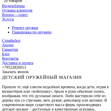
20 товаров
Видеообзоры
Отзывы клиентов
Вопрос—ответ
Услуги
Ремонт оружия
Гравировка по оружию
Страйкбол
Акции
Гарантии
Блог
Контакты
Доставка и оплата
+79522826013
Заказать звонок
ДЕТСКИЙ ОРУЖЕЙНЫЙ МАГАЗИН
Прошли те, ещё совсем недалёкие времена, когда дети, играя в
мушкетёров или «войнушку», брали в руки обычные палки,
воображая, что это дуэльные шпаги. Либо мастерили себе из
дерева лук со стрелами, меч, ружьё, револьвер или автомат. В
современном мире существует масса фирм, производящих
детское оружие – доступные и качественные игрушки..