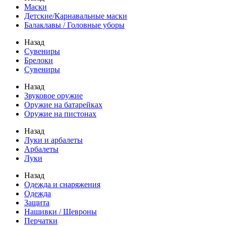
Маски
Детские/Карнавальные маски
Балаклавы / Головные уборы
Назад
Сувениры
Брелоки
Сувениры
Назад
Звуковое оружие
Оружие на батарейках
Оружие на пистонах
Назад
Луки и арбалеты
Арбалеты
Луки
Назад
Одежда и снаряжения
Одежда
Защита
Нашивки / Шевроны
Перчатки