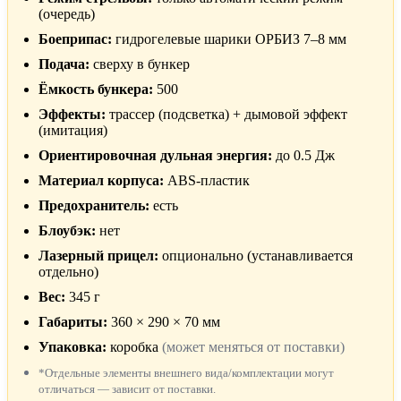
(очередь)
Боеприпас:
гидрогелевые шарики ОРБИЗ 7–8 мм
Подача:
сверху в бункер
Ёмкость бункера:
500
Эффекты:
трассер (подсветка) + дымовой эффект
(имитация)
Ориентировочная дульная энергия:
до 0.5 Дж
Материал корпуса:
ABS-пластик
Предохранитель:
есть
Блоубэк:
нет
Лазерный прицел:
опционально (устанавливается
отдельно)
Вес:
345 г
Габариты:
360 × 290 × 70 мм
Упаковка:
коробка
(может меняться от поставки)
*Отдельные элементы внешнего вида/комплектации могут
отличаться — зависит от поставки.