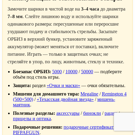
Замочите шарики в чистой воде на
3–4 часа
до диаметра
7–8 мм
. Слейте лишнюю воду и используйте шарики
одинакового размера: пересушенные или переросшие
ухудшают подачу и стабильность стрельбы. Засыпьте
ОРБИЗ в верхний бункер, установите заряженный
аккумулятор (может меняться от поставки), включите
питание. Играть — только в защитных очках; не
стреляйте в упор, по лицу, животным, стеклу и технике.
Боезапас ОРБИЗ:
5000
/
10000
/
50000
— подберите
объём под стиль игры.
Защита:
раздел
«Очки и маски»
— очки обязательны.
Мишени для домашнего тира:
Megaline
/
Remington 4
(500×500)
/
«Техасская двойная звезда»
/
мишень-
маятник
.
Полезные разделы:
аксессуары
/
бинокли
/
рации
/
прицелы и оптика
.
Подарочные решения:
подарочные сертификаты
PIFPAFGUN
.