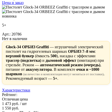
Цена и заказ
новинка
5+
Арт.: 20786
Нет в наличии
Glock-34 ОРБИЗ Graffiti
— игрушечный электрический
пистолет на гидрогелевых шариках
ОРБИЗ 7–8 мм
:
верхний бункер
(ёмкость
500
), насадка с эффектами
трассер (подсветка)
и
дымовой эффект
(имитация) при
стрельбе. Режим —
автоматический режим (очередь)
,
питание от
аккумулятора
. В комплекте
очки и ~1000
шариков
.
(количество и комплектация могут меняться от поставки)
Рекомендуемый возраст —
5+
.
Характеристики
Рейтинг:
Отличная цена
1 473 руб.
/ шт
1 550 руб.