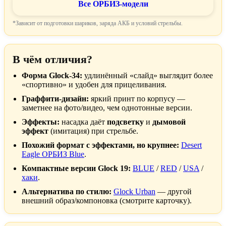
Все ОРБИЗ-модели
*Зависит от подготовки шариков, заряда АКБ и условий стрельбы.
В чём отличия?
Форма Glock-34:
удлинённый «слайд» выглядит более
«спортивно» и удобен для прицеливания.
Граффити-дизайн:
яркий принт по корпусу —
заметнее на фото/видео, чем однотонные версии.
Эффекты:
насадка даёт
подсветку
и
дымовой
эффект
(имитация) при стрельбе.
Похожий формат с эффектами, но крупнее:
Desert
Eagle ОРБИЗ Blue
.
Компактные версии Glock 19:
BLUE
/
RED
/
USA
/
хаки
.
Альтернатива по стилю:
Glock Urban
— другой
внешний образ/компоновка (смотрите карточку).