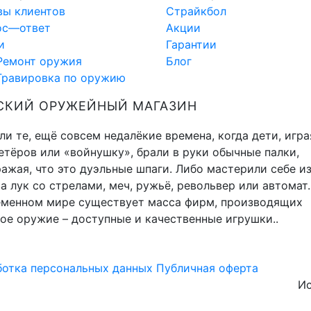
вы клиентов
Страйкбол
ос—ответ
Акции
и
Гарантии
Ремонт оружия
Блог
Гравировка по оружию
СКИЙ ОРУЖЕЙНЫЙ МАГАЗИН
и те, ещё совсем недалёкие времена, когда дети, игра
тёров или «войнушку», брали в руки обычные палки,
ажая, что это дуэльные шпаги. Либо мастерили себе и
а лук со стрелами, меч, ружьё, револьвер или автомат.
еменном мире существует масса фирм, производящих
ое оружие – доступные и качественные игрушки..
отка персональных данных
Публичная оферта
Ис