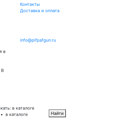
Контакты
Доставка и оплата
info@pifpafgun.ru
я в
з
 В
кать:
в каталоге
Найти
в каталоге