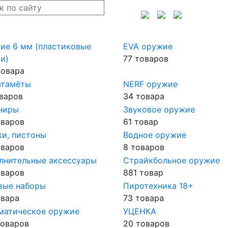
ие 6 мм (пластиковые
EVA оружие
и)
77 товаров
товара
атамёты
NERF оружие
оваров
34 товара
ниры
Звуковое оружие
оваров
61 товар
ки, пистоны
Водное оружие
оваров
8 товаров
лнительные аксессуары
Страйкбольное оружие
оваров
881 товар
вые наборы
Пиротехника 18+
овара
73 товара
матическое оружие
УЦЕНКА
товаров
20 товаров