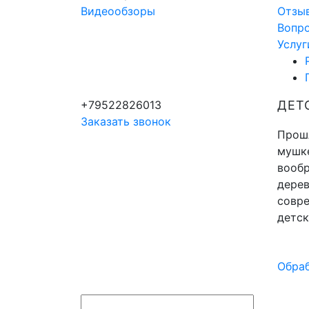
Видеообзоры
Отзы
Вопр
Услуг
+79522826013
ДЕТ
Заказать звонок
Прошл
мушке
вообр
дерев
совр
детск
Обраб