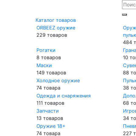
Каталог товаров
ORBEEZ оружие
Оруж
229 товаров
пульк
484 
Рогатки
Гран
8 товаров
10 т
Маски
Суве
149 товаров
88 т
Холодное оружие
Пуль
74 товара
38 т
Одежда и снаряжения
Допо
111 товаров
68 т
Запчасти
Игро
13 товаров
34 т
Оружие 18+
Пнев
74 товара
227 