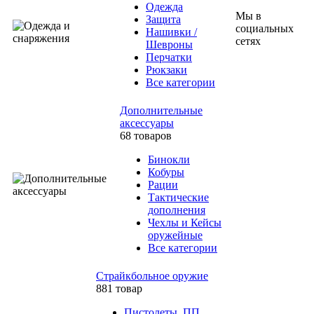
Одежда
Мы в
Защита
социальных
Нашивки /
сетях
Шевроны
Перчатки
Рюкзаки
Все категории
Дополнительные
аксессуары
68 товаров
Бинокли
Кобуры
Рации
Тактические
дополнения
Чехлы и Кейсы
оружейные
Все категории
Страйкбольное оружие
881 товар
Пистолеты, ПП