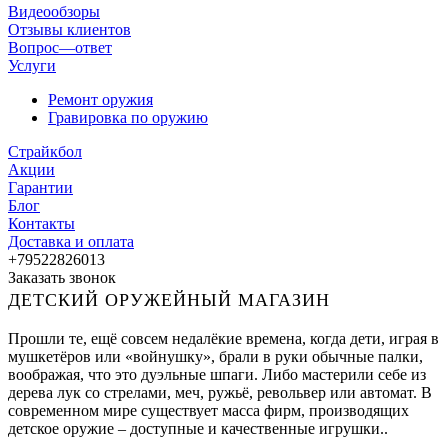
Видеообзоры
Отзывы клиентов
Вопрос—ответ
Услуги
Ремонт оружия
Гравировка по оружию
Страйкбол
Акции
Гарантии
Блог
Контакты
Доставка и оплата
+79522826013
Заказать звонок
ДЕТСКИЙ ОРУЖЕЙНЫЙ МАГАЗИН
Прошли те, ещё совсем недалёкие времена, когда дети, играя в
мушкетёров или «войнушку», брали в руки обычные палки,
воображая, что это дуэльные шпаги. Либо мастерили себе из
дерева лук со стрелами, меч, ружьё, револьвер или автомат. В
современном мире существует масса фирм, производящих
детское оружие – доступные и качественные игрушки..