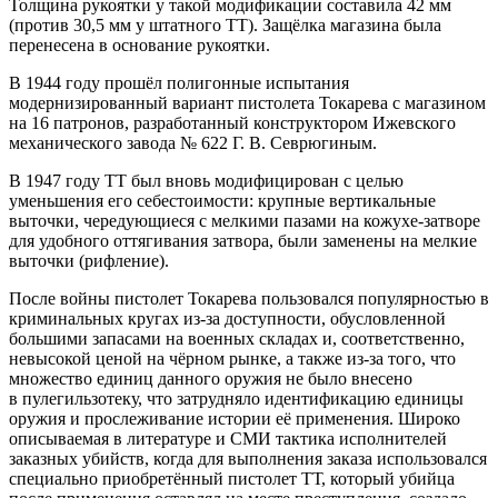
Толщина рукоятки у такой модификации составила 42 мм
(против 30,5 мм у штатного ТТ). Защёлка магазина была
перенесена в основание рукоятки.
В 1944 году прошёл полигонные испытания
модернизированный вариант пистолета Токарева с магазином
на 16 патронов, разработанный конструктором Ижевского
механического завода № 622 Г. В. Севрюгиным.
В 1947 году ТТ был вновь модифицирован с целью
уменьшения его себестоимости: крупные вертикальные
выточки, чередующиеся с мелкими пазами на кожухе-затворе
для удобного оттягивания затвора, были заменены на мелкие
выточки (рифление).
После войны пистолет Токарева пользовался популярностью в
криминальных кругах из-за доступности, обусловленной
большими запасами на военных складах и, соответственно,
невысокой ценой на чёрном рынке, а также из-за того, что
множество единиц данного оружия не было внесено
в пулегильзотеку, что затрудняло идентификацию единицы
оружия и прослеживание истории её применения. Широко
описываемая в литературе и СМИ тактика исполнителей
заказных убийств, когда для выполнения заказа использовался
специально приобретённый пистолет ТТ, который убийца