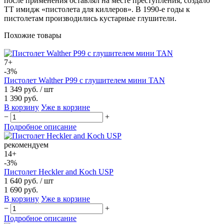
после применения оставлял на месте преступления, создало
ТТ имидж «пистолета для киллеров». В 1990-е годы к
пистолетам производились кустарные глушители.
Похожие товары
7+
-3%
Пистолет Walther P99 с глушителем мини TAN
1 349 руб.
/ шт
1 390 руб.
В корзину
Уже в корзине
−
+
Подробное описание
рекомендуем
14+
-3%
Пистолет Heckler and Koch USP
1 640 руб.
/ шт
1 690 руб.
В корзину
Уже в корзине
−
+
Подробное описание