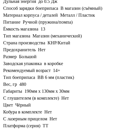
Дульная энергия
до 0.5 Дж
Способ зарядки боеприпаса
В магазин (съёмный)
Материал корпуса / деталей
Металл / Пластик
Питание
Ручной (пружина/помпа)
Ёмкость магазина
13
Тип магазина
Магазин (механический)
Страна производства
КНР/Китай
Предохранитель
Нет
Размер
Большой
Заводская упаковка
в коробке
Рекомендуемый возраст
14+
Тип боеприпаса
BB 6 мм (пластик)
Вес, гр
480
Габариты
190мм х 130мм х 30мм
С глушителем (в комплекте)
Нет
Цвет
Чёрный
Кобура в комплекте
Нет
С лазерным прицелом
Нет
Платформа (серия)
ТТ