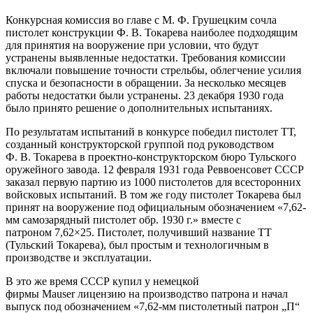
Конкурсная комиссия во главе с М. Ф. Грушецким сочла
пистолет конструкции Ф. В. Токарева наиболее подходящим
для принятия на вооружение при условии, что будут
устранены выявленные недостатки. Требования комиссии
включали повышение точности стрельбы, облегчение усилия
спуска и безопасности в обращении. За несколько месяцев
работы недостатки были устранены. 23 декабря 1930 года
было принято решение о дополнительных испытаниях.
По результатам испытаний в конкурсе победил пистолет ТТ,
созданный конструкторской группой под руководством
Ф. В. Токарева в проектно-конструкторском бюро Тульского
оружейного завода. 12 февраля 1931 года Реввоенсовет СССР
заказал первую партию из 1000 пистолетов для всесторонних
войсковых испытаний. В том же году пистолет Токарева был
принят на вооружение под официальным обозначением «7,62-
мм самозарядный пистолет обр. 1930 г.» вместе с
патроном 7,62×25. Пистолет, получивший название ТТ
(Тульский Токарева), был простым и технологичным в
производстве и эксплуатации.
В это же время СССР купил у немецкой
фирмы Mauser лицензию на производство патрона и начал
выпуск под обозначением «7,62-мм пистолетный патрон „П“