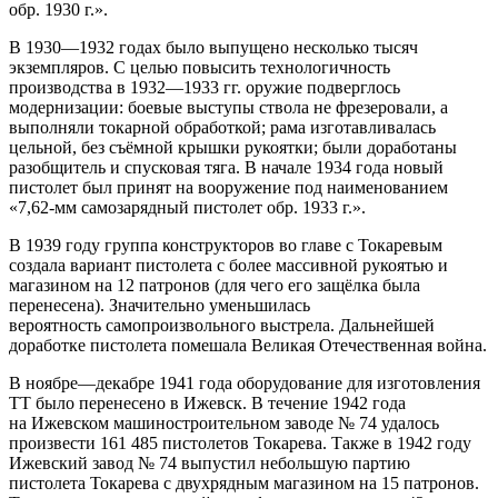
обр. 1930 г.».
В 1930—1932 годах было выпущено несколько тысяч
экземпляров. С целью повысить технологичность
производства в 1932—1933 гг. оружие подверглось
модернизации: боевые выступы ствола не фрезеровали, а
выполняли токарной обработкой; рама изготавливалась
цельной, без съёмной крышки рукоятки; были доработаны
разобщитель и спусковая тяга. В начале 1934 года новый
пистолет был принят на вооружение под наименованием
«7,62-мм самозарядный пистолет обр. 1933 г.».
В 1939 году группа конструкторов во главе с Токаревым
создала вариант пистолета с более массивной рукоятью и
магазином на 12 патронов (для чего его защёлка была
перенесена). Значительно уменьшилась
вероятность самопроизвольного выстрела. Дальнейшей
доработке пистолета помешала Великая Отечественная война.
В ноябре—декабре 1941 года оборудование для изготовления
ТТ было перенесено в Ижевск. В течение 1942 года
на Ижевском машиностроительном заводе № 74 удалось
произвести 161 485 пистолетов Токарева. Также в 1942 году
Ижевский завод № 74 выпустил небольшую партию
пистолета Токарева с двухрядным магазином на 15 патронов.