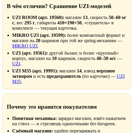
В чём отличия? Сравнение UZI-моделей
UZI ROOM (арт. 19560):
магазин
13
, скорость
50–60 м/
с
, вес
295 г
, габариты
410×190×50
, «глушитель» в
комплекте — текущая карточка.
MIKRO UZI (арт. 19599):
более компактный формат и
магазин на
20
шариков при той же spring-механике —
MIKRO UZI
.
UZI (арт. 19561):
другой баланс и более «крупный»
корпус, магазин на
10
шариков, скорость
40–50 м/с
—
UZI
.
UZI M35 (арт. 19991):
магазин
14
, взвод
верхним
затвором
и есть
предохранитель
(по карточке) —
UZI
M35
.
Почему это нравится покупателям
Понятная механика:
зарядил магазин, взвёл нажатием
на ствол — и стреляешь одиночными без батареек.
Съёмный магазин:
удобно перезаряжать и