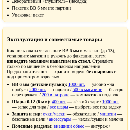
Декоративный «глушитель» (насадка)
Пакетик BB 6 мм (по партии)
Упаковка: пакет
Эксплуатация и совместимые товары
Как пользоваться: засыпьте BB 6 мм в магазин (до
13
),
установите магазин в рукоять до фиксации, затем
взвведите механизм нажатием на ствол
. Стреляйте
только по мишеням в безопасном направлении.
Предохранителя нет — храните модель
без шариков
и
под присмотром взрослых.
BB 6 мм (детские пульки):
1000 шт.
— удобно «на
пробу» /
2000 шт.
— надолго /
500 в магазине
— быстро
перезаряжать /
200 в патроне
— компактно в подарок
Шары 0.12 (6 мм):
400 шт.
— лёгкий старт /
1000 шт.
— запас для тира /
все шары
— выбрать вес под задачу
Защита и тир:
очки/маски
— обязательно /
мишени
—
безопасные цели /
аксессуары
— чехлы/сумки и мелочи
Полезные разделы:
внешний обвес
— антураж /