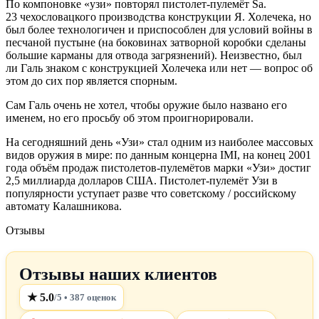
По компоновке «узи» повторял пистолет-пулемёт Sa.
23 чехословацкого производства конструкции Я. Холечека, но
был более технологичен и приспособлен для условий войны в
песчаной пустыне (на боковинах затворной коробки сделаны
большие карманы для отвода загрязнений). Неизвестно, был
ли Галь знаком с конструкцией Холечека или нет — вопрос об
этом до сих пор является спорным.
Сам Галь очень не хотел, чтобы оружие было названо его
именем, но его просьбу об этом проигнорировали.
На сегодняшний день «Узи» стал одним из наиболее массовых
видов оружия в мире: по данным концерна IMI, на конец 2001
года объём продаж пистолетов-пулемётов марки «Узи» достиг
2,5 миллиарда долларов США. Пистолет-пулемёт Узи в
популярности уступает разве что советскому / российскому
автомату Калашникова.
Отзывы
Отзывы наших клиентов
★ 5.0
/5 • 387 оценок