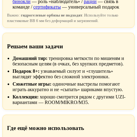
бинокли
— роль «наблюдатель» /
рации
— связь в
команде /
сертификаты
— универсальный подарок
Важно:
гидрогелевые орбизы не подходят
. Используйте только
пластиковые BB 6 мм без деформаций и загрязнений.
Решаем ваши задачи
Домашний тир:
тренировка меткости по мишеням и
безопасным целям (в очках, без хрупких предметов).
Подарок 8+:
узнаваемый силуэт и «глушитель»
выглядят эффектно без сложной электроники.
Сюжетные игры:
одиночные выстрелы помогают
играть аккуратно и не «сыпать» шариками впустую.
Коллекция:
хорошо смотрится рядом с другими UZI-
вариантами — ROOM/MIKRO/M35.
Где ещё можно использовать