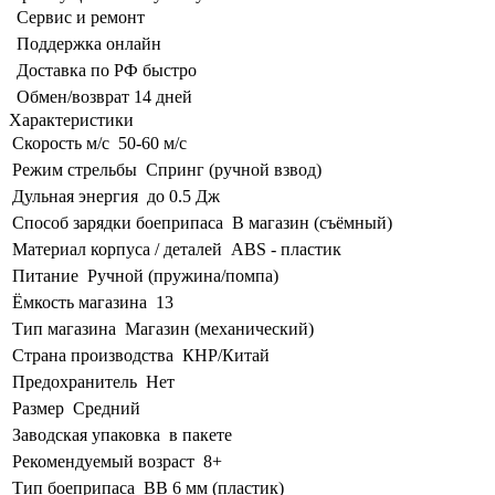
Сервис и ремонт
Поддержка онлайн
Доставка по РФ быстро
Обмен/возврат 14 дней
Характеристики
Скорость м/с
50-60 м/с
Режим стрельбы
Спринг (ручной взвод)
Дульная энергия
до 0.5 Дж
Способ зарядки боеприпаса
В магазин (съёмный)
Материал корпуса / деталей
ABS - пластик
Питание
Ручной (пружина/помпа)
Ёмкость магазина
13
Тип магазина
Магазин (механический)
Страна производства
КНР/Китай
Предохранитель
Нет
Размер
Средний
Заводская упаковка
в пакете
Рекомендуемый возраст
8+
Тип боеприпаса
BB 6 мм (пластик)