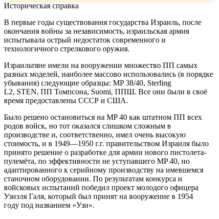
Историческая справка
В первые годы существования государства Израиль, после
окончания войны за независимость, израильская армия
испытывала острый недостаток современного и
технологичного стрелкового оружия.
Израильтяне имели на вооружении множество ПП самых
разных моделей, наиболее массово использовались (в порядке
убывания) следующие образцы: MP 38/40, Sterling
L2, STEN, ПП Томпсона, Suomi, ППШ. Все они были в своё
время предоставлены СССР и США.
Было решено остановиться на МP 40 как штатном ПП всех
родов войск, но тот оказался слишком сложным в
производстве и, соответственно, имел очень высокую
стоимость, и в 1949—1950 г.г. правительством Израиля было
принято решение о разработке для армии нового пистолета-
пулемёта, по эффективности не уступавшего МP 40, но
адаптированного к серийному производству на имевшемся
станочном оборудовании. По результатам конкурса и
войсковых испытаний победил проект молодого офицера
Узиэля Галя, который был принят на вооружение в 1954
году под названием «Узи».