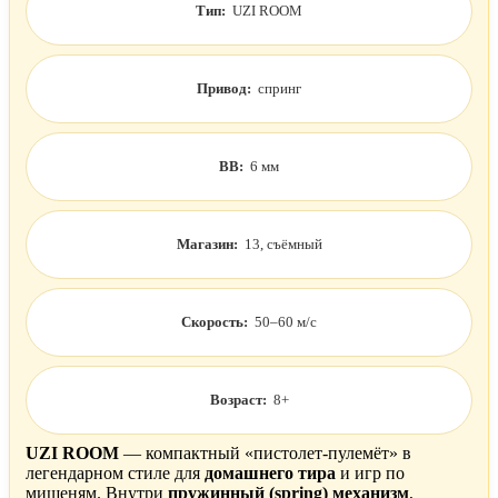
Тип:
UZI ROOM
Привод:
спринг
BB:
6 мм
Магазин:
13, съёмный
Скорость:
50–60 м/с
Возраст:
8+
UZI ROOM
— компактный «пистолет-пулемёт» в
легендарном стиле для
домашнего тира
и игр по
мишеням. Внутри
пружинный (spring) механизм
,