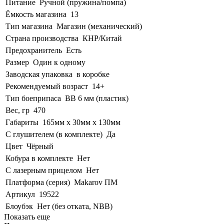
Питание
Ручной (пружина/помпа)
Ёмкость магазина
13
Тип магазина
Магазин (механический)
Страна производства
КНР/Китай
Предохранитель
Есть
Размер
Один к одному
Заводская упаковка
в коробке
Рекомендуемый возраст
14+
Тип боеприпаса
BB 6 мм (пластик)
Вес, гр
470
Габариты
165мм х 30мм х 130мм
С глушителем (в комплекте)
Да
Цвет
Чёрный
Кобура в комплекте
Нет
С лазерным прицелом
Нет
Платформа (серия)
Мakarov ПМ
Артикул
19522
Блоубэк
Нет (без отката, NBB)
Показать еще