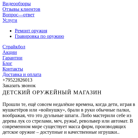
Видеообзоры
Отзывы клиентов
Вопрос—ответ
Услуги
Ремонт оружия
Гравировка по оружию
Страйкбол
Акции
Гарантии
Блог
Контакты
Доставка и оплата
+79522826013
Заказать звонок
ДЕТСКИЙ ОРУЖЕЙНЫЙ МАГАЗИН
Прошли те, ещё совсем недалёкие времена, когда дети, играя в
мушкетёров или «войнушку», брали в руки обычные палки,
воображая, что это дуэльные шпаги. Либо мастерили себе из
дерева лук со стрелами, меч, ружьё, револьвер или автомат. В
современном мире существует масса фирм, производящих
детское оружие – доступные и качественные игрушки..