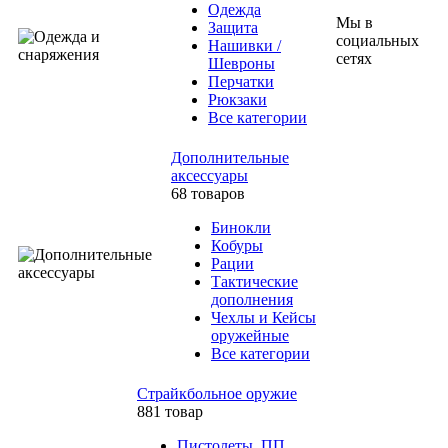
Одежда
Мы в
Защита
социальных
Нашивки /
сетях
Шевроны
Перчатки
Рюкзаки
Все категории
Дополнительные
аксессуары
68 товаров
Бинокли
Кобуры
Рации
Тактические
дополнения
Чехлы и Кейсы
оружейные
Все категории
Страйкбольное оружие
881 товар
Пистолеты, ПП