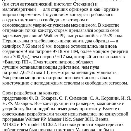
(им стал автоматический пистолет Стечкина) и
малогабаритный — для старших офицеров и как «оружие
мирного времени». По условиям конкурса требовалось
создать пистолет со свободным затвором и
самовзводным ударно-спусковым механизмом. В качестве
отправной точки конструкторам предлагался хорошо себя
зарекомендовавший Walther PP, выпускавшийся с 1929 года.
Первоначально требовалось представить два образца — в
калибрах 7,65 мм и 9 мм, позднее остановились на вновь
созданном 9-мм патроне 9×18 мм ПМ, более мощном (энергия
пули 300 Дж), чем патрон 9×17 мм, который использовался в
«Вальтер ПП». Пуля такого патрона обладает
лучшим останавливающим действием, чем пуля
патрона 7,62×25 мм ТТ, несмотря на меньшую мощность.
Умеренная мощность патрона позволяет использовать
конструкцию с неподвижным стволом и свободным затвором.
Свои разработки на конкурс
представили Ф. В. Токарев, С. Г. Симонов, С. А. Коровин, И. Я
Н. Ф. Макаров. Все конструкции по размерам, компоновке и
устройству были подобны немецкому прототипу. Вместе с
советскими разработками также испытывались по конкурсной
программе Walther PP, Mauser HSc, Sauer 38H, Beretta
M1934 и FN model 1910/22. По совокупности характеристик
победителем был признан пистолет Макарова, но было