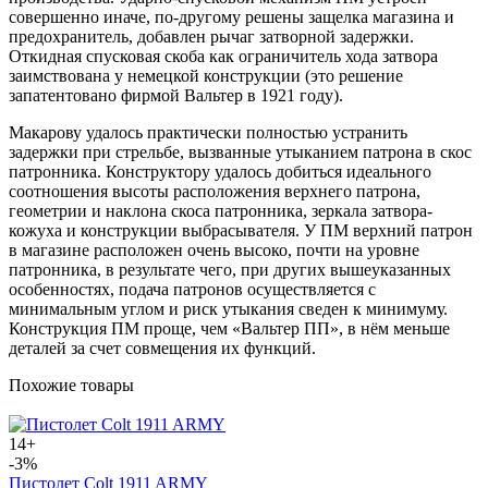
совершенно иначе, по-другому решены защелка магазина и
предохранитель, добавлен рычаг затворной задержки.
Откидная спусковая скоба как ограничитель хода затвора
заимствована у немецкой конструкции (это решение
запатентовано фирмой Вальтер в 1921 году).
Макарову удалось практически полностью устранить
задержки при стрельбе, вызванные утыканием патрона в скос
патронника. Конструктору удалось добиться идеального
соотношения высоты расположения верхнего патрона,
геометрии и наклона скоса патронника, зеркала затвора-
кожуха и конструкции выбрасывателя. У ПМ верхний патрон
в магазине расположен очень высоко, почти на уровне
патронника, в результате чего, при других вышеуказанных
особенностях, подача патронов осуществляется с
минимальным углом и риск утыкания сведен к минимуму.
Конструкция ПМ проще, чем «Вальтер ПП», в нём меньше
деталей за счет совмещения их функций.
Похожие товары
14+
-3%
Пистолет Colt 1911 ARMY