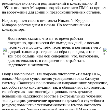
рекомендовано внести ряд изменений в конструкцию. В
1951 г. пистолет Макарова под обозначением ПМ был принят
на вооружение для армии и правоохранительных органов.
Над созданием своего пистолета Николай Фёдорович
Макаров работал днем и ночью. По воспоминаниям
конструктора:
Достаточно сказать, что я в то время работал
ежедневно, практически без выходных дней, с восьми
часов утра и до двух-трёх часов ночи, в результате чего
я дорабатывал и расстреливал образцов в два, а то и в
три раза больше, чем мои соперники, что, безусловно,
дало возможность в совершенстве отработать
надёжность и живучесть.
Общая компоновка ПМ подобна пистолету «Вальтер ПП»,
однако Макаров существенно усовершенствовал базовую
систему «Вальтера» по нескольким направлениям: упрощение,
как собственно конструкции, так и обращения с пистолетом,
его обслуживания; многофункциональность деталей;
повышение надежности работы в экстремальных условиях
эксплуатации; увеличение прочности деталей и служебного
ресурса; повышение технологичности и темпов массового
производства. Ударно-спусковой механизм ПМ устроен