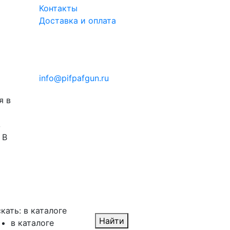
Контакты
Доставка и оплата
info@pifpafgun.ru
я в
з
 В
кать:
в каталоге
Найти
в каталоге