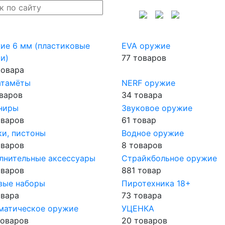
ие 6 мм (пластиковые
EVA оружие
и)
77 товаров
товара
атамёты
NERF оружие
оваров
34 товара
ниры
Звуковое оружие
оваров
61 товар
ки, пистоны
Водное оружие
оваров
8 товаров
лнительные аксессуары
Страйкбольное оружие
оваров
881 товар
вые наборы
Пиротехника 18+
овара
73 товара
матическое оружие
УЦЕНКА
товаров
20 товаров