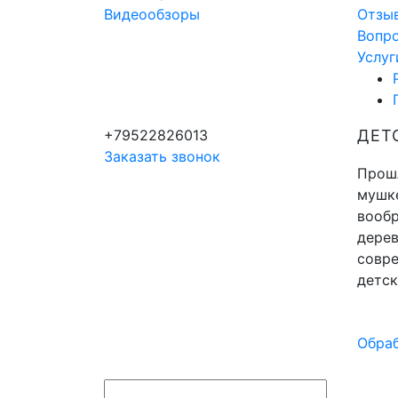
Видеообзоры
Отзы
Вопр
Услуг
+79522826013
ДЕТ
Заказать звонок
Прошл
мушке
вообр
дерев
совр
детск
Обраб