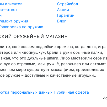
вы клиентов
Страйкбол
ос—ответ
Акции
и
Гарантии
Ремонт оружия
Блог
Гравировка по оружию
СКИЙ ОРУЖЕЙНЫЙ МАГАЗИН
и те, ещё совсем недалёкие времена, когда дети, игра
тёров или «войнушку», брали в руки обычные палки,
ажая, что это дуэльные шпаги. Либо мастерили себе и
а лук со стрелами, меч, ружьё, револьвер или автомат.
еменном мире существует масса фирм, производящих
ое оружие – доступные и качественные игрушки..
отка персональных данных
Публичная оферта
Ис