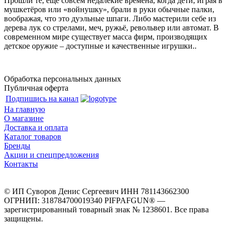
Прошли те, ещё совсем недалёкие времена, когда дети, играя в
мушкетёров или «войнушку», брали в руки обычные палки,
воображая, что это дуэльные шпаги. Либо мастерили себе из
дерева лук со стрелами, меч, ружьё, револьвер или автомат. В
современном мире существует масса фирм, производящих
детское оружие – доступные и качественные игрушки..
Обработка персональных данных
Публичная оферта
Подпишись на канал
На главную
О магазине
Доставка и оплата
Каталог товаров
Бренды
Акции и спецпредложения
Контакты
© ИП Суворов Денис Сергеевич ИНН 781143662300
ОГРНИП: 318784700019340 PIFPAFGUN® —
зарегистрированный товарный знак № 1238601. Все права
защищены.