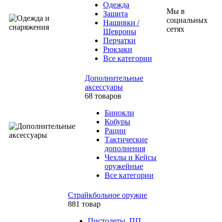
Одежда
Мы в
Защита
социальных
Нашивки /
сетях
Шевроны
Перчатки
Рюкзаки
Все категории
Дополнительные
аксессуары
68 товаров
Бинокли
Кобуры
Рации
Тактические
дополнения
Чехлы и Кейсы
оружейные
Все категории
Страйкбольное оружие
881 товар
Пистолеты, ПП