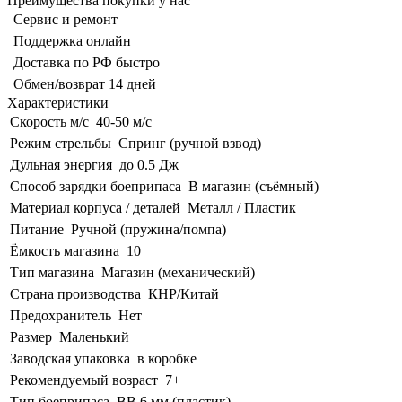
Преимущества покупки у нас
Сервис и ремонт
Поддержка онлайн
Доставка по РФ быстро
Обмен/возврат 14 дней
Характеристики
Скорость м/с
40-50 м/с
Режим стрельбы
Спринг (ручной взвод)
Дульная энергия
до 0.5 Дж
Способ зарядки боеприпаса
В магазин (съёмный)
Материал корпуса / деталей
Металл / Пластик
Питание
Ручной (пружина/помпа)
Ёмкость магазина
10
Тип магазина
Магазин (механический)
Страна производства
КНР/Китай
Предохранитель
Нет
Размер
Маленький
Заводская упаковка
в коробке
Рекомендуемый возраст
7+
Тип боеприпаса
BB 6 мм (пластик)