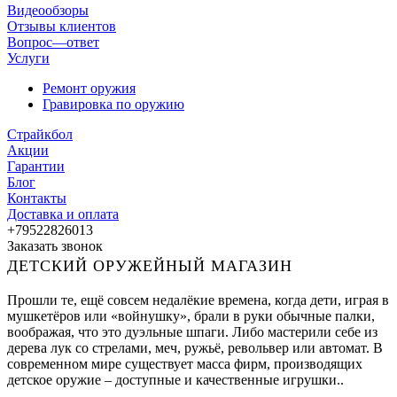
Видеообзоры
Отзывы клиентов
Вопрос—ответ
Услуги
Ремонт оружия
Гравировка по оружию
Страйкбол
Акции
Гарантии
Блог
Контакты
Доставка и оплата
+79522826013
Заказать звонок
ДЕТСКИЙ ОРУЖЕЙНЫЙ МАГАЗИН
Прошли те, ещё совсем недалёкие времена, когда дети, играя в
мушкетёров или «войнушку», брали в руки обычные палки,
воображая, что это дуэльные шпаги. Либо мастерили себе из
дерева лук со стрелами, меч, ружьё, револьвер или автомат. В
современном мире существует масса фирм, производящих
детское оружие – доступные и качественные игрушки..