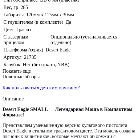
Вес, гр
285
Габариты
170мм х 115мм х 30мм
С глушителем (в комплекте)
Да
Цвет
Графит
С лазерным
Опционально (устанавливается
прицелом
отдельно)
Платформа (серия)
Desert Eagle
Артикул
21735
Блоубэк
Нет (без отката, NBB)
Показать еще
Полезные обзоры
Как пользоваться детским оружием?
Описание
Desert Eagle SMALL — Легендарная Мощь в Компактном
Формате!
Представляем уменьшенную версию культового пистолета
Desert Eagle в стильном графитовом цвете. Эта модель создана
для юных защитников, которые мечтают об оружии с