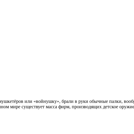
в мушкетёров или «войнушку», брали в руки обычные палки, вооб
менном мире существует масса фирм, производящих детское оружи