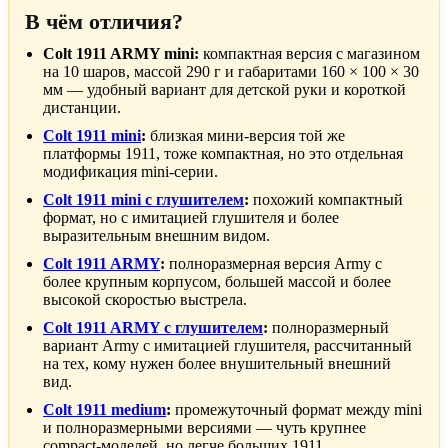
В чём отличия?
Colt 1911 ARMY mini:
компактная версия с магазином
на 10 шаров, массой 290 г и габаритами 160 × 100 × 30
мм — удобный вариант для детской руки и короткой
дистанции.
Colt 1911 mini
:
близкая мини-версия той же
платформы 1911, тоже компактная, но это отдельная
модификация mini-серии.
Colt 1911 mini с глушителем
:
похожий компактный
формат, но с имитацией глушителя и более
выразительным внешним видом.
Colt 1911 ARMY
:
полноразмерная версия Army с
более крупным корпусом, большей массой и более
высокой скоростью выстрела.
Colt 1911 ARMY с глушителем
:
полноразмерный
вариант Army с имитацией глушителя, рассчитанный
на тех, кому нужен более внушительный внешний
вид.
Colt 1911 medium
:
промежуточный формат между mini
и полноразмерными версиями — чуть крупнее
compact-моделей, но легче больших 1911.