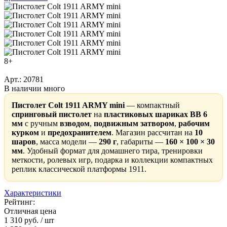
8+
Арт.: 20781
В наличии много
Пистолет Colt 1911 ARMY mini
— компактный
спринговый пистолет
на
пластиковых шариках BB 6
мм
с ручным
взводом
,
подвижным затвором
,
рабочим
курком
и
предохранителем
. Магазин рассчитан на
10
шаров
, масса модели —
290 г
, габариты —
160 × 100 × 30
мм
. Удобный формат для домашнего тира, тренировки
меткости, ролевых игр, подарка и коллекции компактных
реплик классической платформы 1911.
Характеристики
Рейтинг:
Отличная цена
1 310 руб.
/ шт