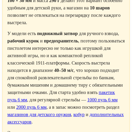
100 × 30 мм
и масса
290 г
делают этот вариант особенно
удобным для детской руки, а магазин на
10 шаров
позволяет не отвлекаться на перезарядку после каждого
выстрела.
У модели есть
подвижный затвор
для ручного взвода,
рабочий курок
и
предохранитель
, поэтому пользоваться
пистолетом интересно не только как игрушкой для
активной игры, но и как компактной репликой
классической 1911-платформы. Скорость выстрела
находится в диапазоне
40–50 м/с
, что хорошо подходит
для спокойной развлекательной стрельбы по банкам,
бумажным мишеням и домашнему тиру с обязательными
защитными очками. Для старта удобно взять
пакетик
пуль 6 мм
, для регулярной стрельбы —
1000 пуль 6 мм
или
2000 пуль 6 мм
, а в запас можно посмотреть раздел
магазинов для детского оружия
,
кобур
и
дополнительных
аксессуаров
.