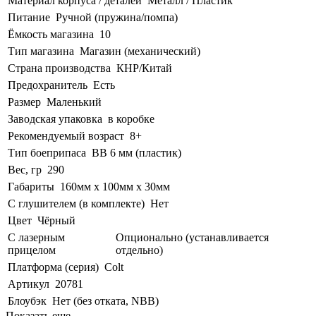
Материал корпуса / деталей
Металл / Пластик
Питание
Ручной (пружина/помпа)
Ёмкость магазина
10
Тип магазина
Магазин (механический)
Страна производства
КНР/Китай
Предохранитель
Есть
Размер
Маленький
Заводская упаковка
в коробке
Рекомендуемый возраст
8+
Тип боеприпаса
BB 6 мм (пластик)
Вес, гр
290
Габариты
160мм х 100мм х 30мм
С глушителем (в комплекте)
Нет
Цвет
Чёрный
С лазерным
Опционально (устанавливается
прицелом
отдельно)
Платформа (серия)
Colt
Артикул
20781
Блоубэк
Нет (без отката, NBB)
Показать еще