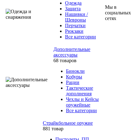
Одежда
Мы в
Защита
социальных
Нашивки /
сетях
Шевроны
Перчатки
Рюкзаки
Все категории
Дополнительные
аксессуары
68 товаров
Бинокли
Кобуры
Рации
Тактические
дополнения
Чехлы и Кейсы
оружейные
Все категории
Страйкбольное оружие
881 товар
Пистолеты, ПП