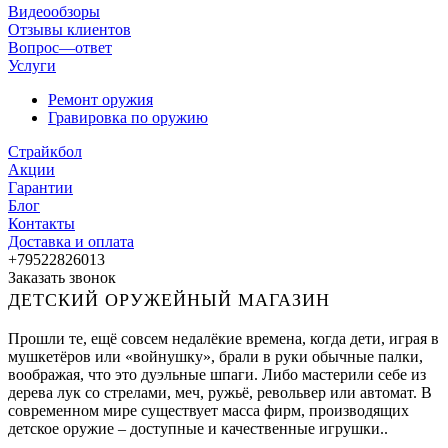
Видеообзоры
Отзывы клиентов
Вопрос—ответ
Услуги
Ремонт оружия
Гравировка по оружию
Страйкбол
Акции
Гарантии
Блог
Контакты
Доставка и оплата
+79522826013
Заказать звонок
ДЕТСКИЙ ОРУЖЕЙНЫЙ МАГАЗИН
Прошли те, ещё совсем недалёкие времена, когда дети, играя в
мушкетёров или «войнушку», брали в руки обычные палки,
воображая, что это дуэльные шпаги. Либо мастерили себе из
дерева лук со стрелами, меч, ружьё, револьвер или автомат. В
современном мире существует масса фирм, производящих
детское оружие – доступные и качественные игрушки..