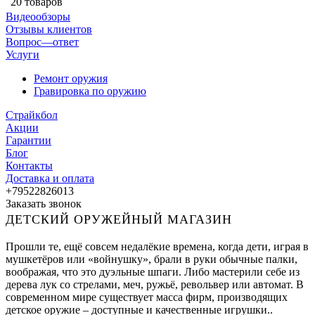
20 товаров
Видеообзоры
Отзывы клиентов
Вопрос—ответ
Услуги
Ремонт оружия
Гравировка по оружию
Страйкбол
Акции
Гарантии
Блог
Контакты
Доставка и оплата
+79522826013
Заказать звонок
ДЕТСКИЙ ОРУЖЕЙНЫЙ МАГАЗИН
Прошли те, ещё совсем недалёкие времена, когда дети, играя в
мушкетёров или «войнушку», брали в руки обычные палки,
воображая, что это дуэльные шпаги. Либо мастерили себе из
дерева лук со стрелами, меч, ружьё, револьвер или автомат. В
современном мире существует масса фирм, производящих
детское оружие – доступные и качественные игрушки..