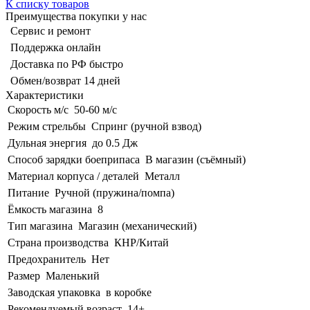
К списку товаров
Преимущества покупки у нас
Сервис и ремонт
Поддержка онлайн
Доставка по РФ быстро
Обмен/возврат 14 дней
Характеристики
Скорость м/с
50-60 м/с
Режим стрельбы
Спринг (ручной взвод)
Дульная энергия
до 0.5 Дж
Способ зарядки боеприпаса
В магазин (съёмный)
Материал корпуса / деталей
Металл
Питание
Ручной (пружина/помпа)
Ёмкость магазина
8
Тип магазина
Магазин (механический)
Страна производства
КНР/Китай
Предохранитель
Нет
Размер
Маленький
Заводская упаковка
в коробке
Рекомендуемый возраст
14+