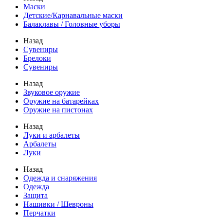
Маски
Детские/Карнавальные маски
Балаклавы / Головные уборы
Назад
Сувениры
Брелоки
Сувениры
Назад
Звуковое оружие
Оружие на батарейках
Оружие на пистонах
Назад
Луки и арбалеты
Арбалеты
Луки
Назад
Одежда и снаряжения
Одежда
Защита
Нашивки / Шевроны
Перчатки