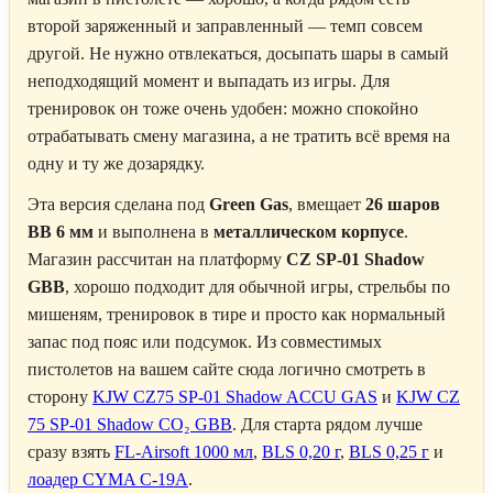
второй заряженный и заправленный — темп совсем
другой. Не нужно отвлекаться, досыпать шары в самый
неподходящий момент и выпадать из игры. Для
тренировок он тоже очень удобен: можно спокойно
отрабатывать смену магазина, а не тратить всё время на
одну и ту же дозарядку.
Эта версия сделана под
Green Gas
, вмещает
26 шаров
BB 6 мм
и выполнена в
металлическом корпусе
.
Магазин рассчитан на платформу
CZ SP-01 Shadow
GBB
, хорошо подходит для обычной игры, стрельбы по
мишеням, тренировок в тире и просто как нормальный
запас под пояс или подсумок. Из совместимых
пистолетов на вашем сайте сюда логично смотреть в
сторону
KJW CZ75 SP-01 Shadow ACCU GAS
и
KJW CZ
75 SP-01 Shadow CO₂ GBB
. Для старта рядом лучше
сразу взять
FL-Airsoft 1000 мл
,
BLS 0,20 г
,
BLS 0,25 г
и
лоадер CYMA C-19A
.