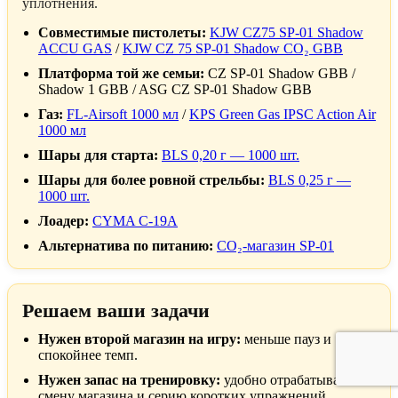
уплотнения.
Совместимые пистолеты:
KJW CZ75 SP-01 Shadow
ACCU GAS
/
KJW CZ 75 SP-01 Shadow CO₂ GBB
Платформа той же семьи:
CZ SP-01 Shadow GBB /
Shadow 1 GBB / ASG CZ SP-01 Shadow GBB
Газ:
FL-Airsoft 1000 мл
/
KPS Green Gas IPSC Action Air
1000 мл
Шары для старта:
BLS 0,20 г — 1000 шт.
Шары для более ровной стрельбы:
BLS 0,25 г —
1000 шт.
Лоадер:
CYMA C-19A
Альтернатива по питанию:
CO₂-магазин SP-01
Решаем ваши задачи
Нужен второй магазин на игру:
меньше пауз и
спокойнее темп.
Нужен запас на тренировку:
удобно отрабатывать
смену магазина и серию коротких упражнений.