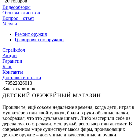
20 товаров
Видеообзоры
Отзывы клиентов
Вопрос—ответ
Услуги
Ремонт оружия
Гравировка по оружию
Страйкбол
Акции
Гарантии
Блог
Контакты
Доставка и оплата
+79522826013
Заказать звонок
ДЕТСКИЙ ОРУЖЕЙНЫЙ МАГАЗИН
Прошли те, ещё совсем недалёкие времена, когда дети, играя в
мушкетёров или «войнушку», брали в руки обычные палки,
воображая, что это дуэльные шпаги. Либо мастерили себе из
дерева лук со стрелами, меч, ружьё, револьвер или автомат. В
современном мире существует масса фирм, производящих
детское оружие – доступные и качественные игрушки..