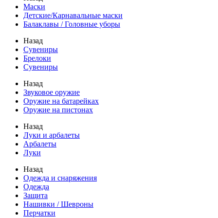
Маски
Детские/Карнавальные маски
Балаклавы / Головные уборы
Назад
Сувениры
Брелоки
Сувениры
Назад
Звуковое оружие
Оружие на батарейках
Оружие на пистонах
Назад
Луки и арбалеты
Арбалеты
Луки
Назад
Одежда и снаряжения
Одежда
Защита
Нашивки / Шевроны
Перчатки