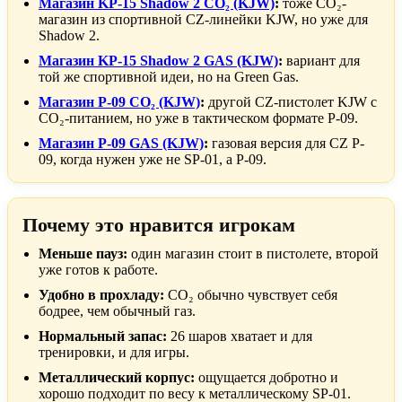
Магазин KP-15 Shadow 2 CO₂ (KJW)
:
тоже CO₂-
магазин из спортивной CZ-линейки KJW, но уже для
Shadow 2.
Магазин KP-15 Shadow 2 GAS (KJW)
:
вариант для
той же спортивной идеи, но на Green Gas.
Магазин P-09 CO₂ (KJW)
:
другой CZ-пистолет KJW с
CO₂-питанием, но уже в тактическом формате P-09.
Магазин P-09 GAS (KJW)
:
газовая версия для CZ P-
09, когда нужен уже не SP-01, а P-09.
Почему это нравится игрокам
Меньше пауз:
один магазин стоит в пистолете, второй
уже готов к работе.
Удобно в прохладу:
CO₂ обычно чувствует себя
бодрее, чем обычный газ.
Нормальный запас:
26 шаров хватает и для
тренировки, и для игры.
Металлический корпус:
ощущается добротно и
хорошо подходит по весу к металлическому SP-01.