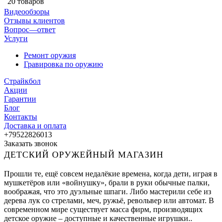
20 товаров
Видеообзоры
Отзывы клиентов
Вопрос—ответ
Услуги
Ремонт оружия
Гравировка по оружию
Страйкбол
Акции
Гарантии
Блог
Контакты
Доставка и оплата
+79522826013
Заказать звонок
ДЕТСКИЙ ОРУЖЕЙНЫЙ МАГАЗИН
Прошли те, ещё совсем недалёкие времена, когда дети, играя в
мушкетёров или «войнушку», брали в руки обычные палки,
воображая, что это дуэльные шпаги. Либо мастерили себе из
дерева лук со стрелами, меч, ружьё, револьвер или автомат. В
современном мире существует масса фирм, производящих
детское оружие – доступные и качественные игрушки..