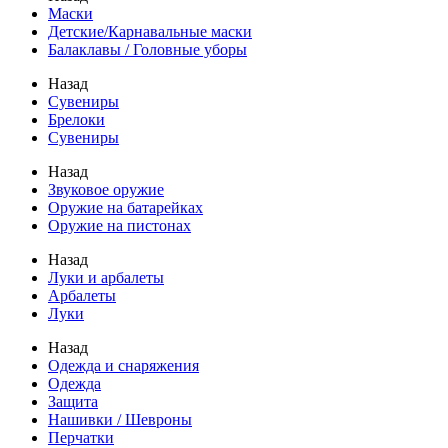
Маски
Детские/Карнавальные маски
Балаклавы / Головные уборы
Назад
Сувениры
Брелоки
Сувениры
Назад
Звуковое оружие
Оружие на батарейках
Оружие на пистонах
Назад
Луки и арбалеты
Арбалеты
Луки
Назад
Одежда и снаряжения
Одежда
Защита
Нашивки / Шевроны
Перчатки