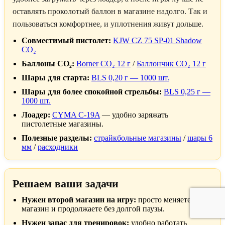
оставлять проколотый баллон в магазине надолго. Так и
пользоваться комфортнее, и уплотнения живут дольше.
Совместимый пистолет:
KJW CZ 75 SP-01 Shadow
CO₂
Баллоны CO₂:
Borner CO₂ 12 г
/
Баллончик CO₂ 12 г
Шары для старта:
BLS 0,20 г — 1000 шт.
Шары для более спокойной стрельбы:
BLS 0,25 г —
1000 шт.
Лоадер:
CYMA C-19A
— удобно заряжать
пистолетные магазины.
Полезные разделы:
страйкбольные магазины
/
шары 6
мм
/
расходники
Решаем ваши задачи
Нужен второй магазин на игру:
просто меняете
магазин и продолжаете без долгой паузы.
Нужен запас для тренировок:
удобно работать