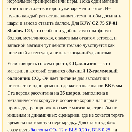
нормальной тренировки или игры. Пока один магазин
стоит в пистолете, второй уже заряжен и готов. Не
нужно каждый раз останавливать темп, чтобы досыпать
шары и заново ставить баллон. Для
KJW CZ 75 SP-01
Shadow CO₂
это особенно удобно: сама платформа
бодрая, металлическая, с заметным откатом затвора, и
запасной магазин тут действительно чувствуется как
полезный аксессуар, а не как «когда-нибудь потом».
Если говорить совсем просто,
CO₂-магазин
— это
магазин, в который ставится обычный
12-граммовый
баллончик CO₂
. Он даёт питание для автоматики
пистолета и одновременно держит запас шаров
BB 6 мм
.
Эта версия рассчитана на
26 шаров
, выполнена в
металлическом корпусе и особенно хороша для игры в
прохладу, тренировок по смене магазина, стрельбы по
мишеням и динамичных сценариев, где не хочется терять
время на постоянную перезарядку. Для старта удобно
сразу взять
баллоны CO₂ 12 г
,
BLS 0,20 г
,
BLS 0,25 г
и