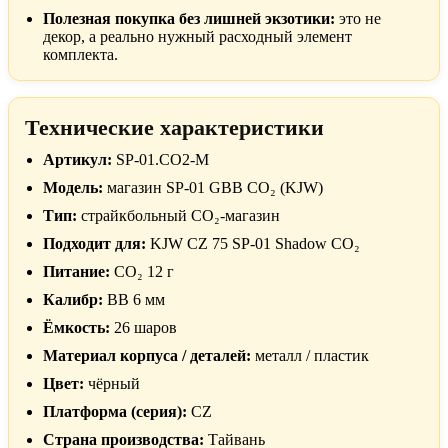
Полезная покупка без лишней экзотики:
это не
декор, а реально нужный расходный элемент
комплекта.
Технические характеристики
Артикул:
SP-01.CO2-M
Модель:
магазин SP-01 GBB CO₂ (KJW)
Тип:
страйкбольный CO₂-магазин
Подходит для:
KJW CZ 75 SP-01 Shadow CO₂
Питание:
CO₂ 12 г
Калибр:
BB 6 мм
Ёмкость:
26 шаров
Материал корпуса / деталей:
металл / пластик
Цвет:
чёрный
Платформа (серия):
CZ
Страна производства:
Тайвань