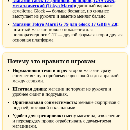
Магазин Glock 17 длинный, 50 шаров, GAS GBB,
металлический (Tokyo Marui)
:
длинный вариант
семейства Glock — больше боезапас, но сильнее
выступает из рукояти и заметно меняет баланс.
Магазин Tokyo Marui G-79 для Glock 17 GBB v 2.0
:
штатный магазин нового поколения для
полноразмерного G17 — другой форм-фактор и другая
основная платформа.
Почему это нравится игрокам
Нормальный темп в игре:
второй магазин сразу
снимает вечную проблему с досыпкой и дозаправкой
между сериями.
Штатная длина:
магазин не торчит из рукояти и
удобнее сидит в подсумках.
Оригинальная совместимость:
меньше сюрпризов с
подачей, посадкой и клапанами.
Удобен для тренировок:
смену магазина, извлечение
и перезарядку проще отрабатывать с двумя-тремя
магазинами.