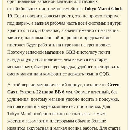
оригинальный запасной магазин для газовых
страйкбольных пистолетов семейства
Tokyo Marui Glock
19
. Если говорить совсем просто, это не просто «корпус
под шары», а важная рабочая часть всей системы: внутри
хранится и газ, и боезапас, а значит именно от магазина
зависит, насколько спокойно, ровно и предсказуемо
пистолет будет работать на игре или на тренировке.
Поэтому запасной магазин к GBB-пистолету почти
всегда ощущается полезнее, чем кажется на старте:
меньше пауз, быстрее перезарядка, удобнее тренировать
смену магазина и комфортнее держать темп в CQB.
У этой версии металлический корпус, питание от
Green
Gas
и ёмкость
22 шара BB 6 мм
. Формат штатный, без
удлинения, поэтому магазин удобно носить в подсумке,
на поясе или в кобуре-комплекте с пистолетом. Для
Tokyo Marui особенно важно не гнаться за самым
жёстким газом: этим платформам обычно больше
нравится аккуратная и мягкая логика работы. Для старта