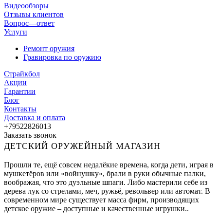
Видеообзоры
Отзывы клиентов
Вопрос—ответ
Услуги
Ремонт оружия
Гравировка по оружию
Страйкбол
Акции
Гарантии
Блог
Контакты
Доставка и оплата
+79522826013
Заказать звонок
ДЕТСКИЙ ОРУЖЕЙНЫЙ МАГАЗИН
Прошли те, ещё совсем недалёкие времена, когда дети, играя в
мушкетёров или «войнушку», брали в руки обычные палки,
воображая, что это дуэльные шпаги. Либо мастерили себе из
дерева лук со стрелами, меч, ружьё, револьвер или автомат. В
современном мире существует масса фирм, производящих
детское оружие – доступные и качественные игрушки..