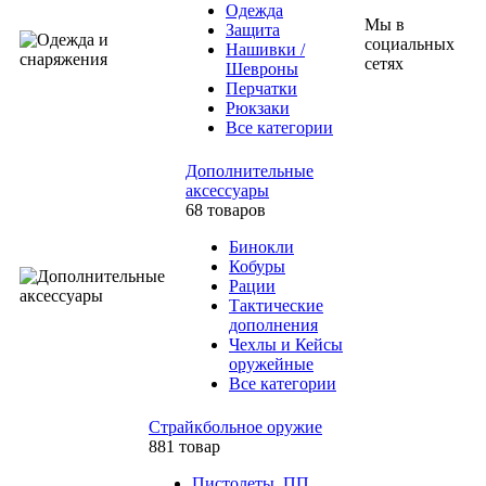
Одежда
Мы в
Защита
социальных
Нашивки /
сетях
Шевроны
Перчатки
Рюкзаки
Все категории
Дополнительные
аксессуары
68 товаров
Бинокли
Кобуры
Рации
Тактические
дополнения
Чехлы и Кейсы
оружейные
Все категории
Страйкбольное оружие
881 товар
Пистолеты, ПП