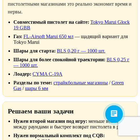
пистолетными магазинами это реально экономит время и
нервы.
Совместимый пистолет на сайте:
Tokyo Marui Glock
19 GBB
Газ:
FL-Airsoft Marui 650 мл
— щадящий вариант для
Tokyo Marui
Шары для старта:
BLS 0,20 г — 1000 шт.
Шары для более спокойной траектории:
BLS 0,25 г
— 1000 шт.
Лоадер:
CYMA C-19A
Разделы по теме:
страйкбольные магазины
/
Green
Gas
/
шары 6 мм
Решаем ваши задачи
Нужен второй магазин под игру:
меньше возни
между раундами и быстрее возврат пистолета в работу.
Нужен нормальный комплект под CQB: