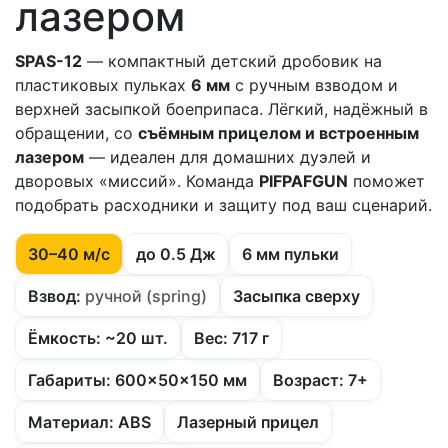
лазером
SPAS-12
— компактный детский дробовик на
пластиковых пульках
6 мм
с ручным взводом и
верхней засыпкой боеприпаса. Лёгкий, надёжный в
обращении, со
съёмным прицелом и встроенным
лазером
— идеален для домашних дуэлей и
дворовых «миссий». Команда
PIFPAFGUN
поможет
подобрать расходники и защиту под ваш сценарий.
30–40 м/с
до 0.5 Дж
6 мм пульки
Взвод:
ручной (spring)
Засыпка сверху
Ёмкость: ~20 шт.
Вес: 717 г
Габариты: 600×50×150 мм
Возраст: 7+
Материал: ABS
Лазерный прицел