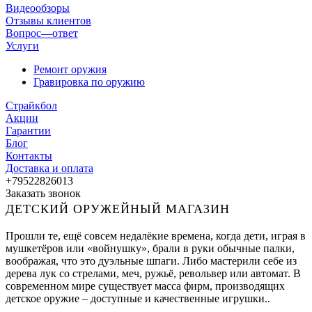
Видеообзоры
Отзывы клиентов
Вопрос—ответ
Услуги
Ремонт оружия
Гравировка по оружию
Страйкбол
Акции
Гарантии
Блог
Контакты
Доставка и оплата
+79522826013
Заказать звонок
ДЕТСКИЙ ОРУЖЕЙНЫЙ МАГАЗИН
Прошли те, ещё совсем недалёкие времена, когда дети, играя в
мушкетёров или «войнушку», брали в руки обычные палки,
воображая, что это дуэльные шпаги. Либо мастерили себе из
дерева лук со стрелами, меч, ружьё, револьвер или автомат. В
современном мире существует масса фирм, производящих
детское оружие – доступные и качественные игрушки..