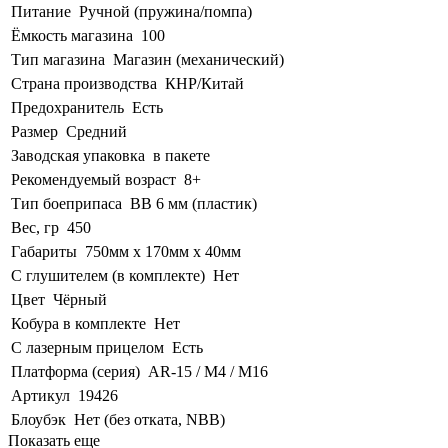
Питание
Ручной (пружина/помпа)
Ёмкость магазина
100
Тип магазина
Магазин (механический)
Страна производства
КНР/Китай
Предохранитель
Есть
Размер
Средний
Заводская упаковка
в пакете
Рекомендуемый возраст
8+
Тип боеприпаса
BB 6 мм (пластик)
Вес, гр
450
Габариты
750мм х 170мм х 40мм
С глушителем (в комплекте)
Нет
Цвет
Чёрный
Кобура в комплекте
Нет
С лазерным прицелом
Есть
Платформа (серия)
AR-15 / M4 / M16
Артикул
19426
Блоубэк
Нет (без отката, NBB)
Показать еще