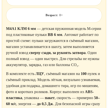
Возраст:
8+
M4A1 КЛМ 6 мм
— детская пружинная модель М-серии
под пластиковые пульки
BB 6 мм
. Автомат работает по
простой схеме: пульки загружаются в съёмный магазин,
магазин устанавливается в шахту, затем выполняется
ручной взвод
сверху сзади, за рукоять затвора
. Один
полный взвод — один выстрел. Для стрельбы не нужны
аккумулятор, зарядка, газ или баллоны CO₂.
В комплекте есть
ЛЦУ
, съёмный магазин на
100
пулек и
съёмный приклад. Модель лёгкая, визуально узнаваемая,
удобная для подарка, домашнего тира, игр по мишеням,
фото и коротких роликов. Корпус выполнен из
ABS-
пластика
, упаковка —
пакет
, скорость — примерно
50–
60 м/с
, энергия —
до 0,5 Дж
. Для безопасной игры сразу