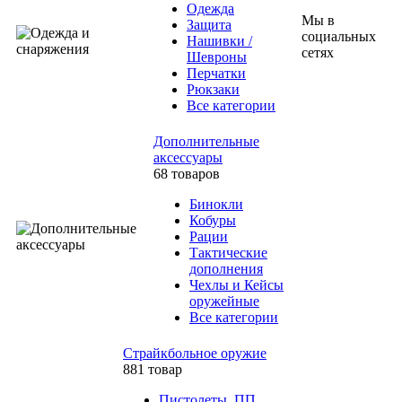
Одежда
Мы в
Защита
социальных
Нашивки /
сетях
Шевроны
Перчатки
Рюкзаки
Все категории
Дополнительные
аксессуары
68 товаров
Бинокли
Кобуры
Рации
Тактические
дополнения
Чехлы и Кейсы
оружейные
Все категории
Страйкбольное оружие
881 товар
Пистолеты, ПП