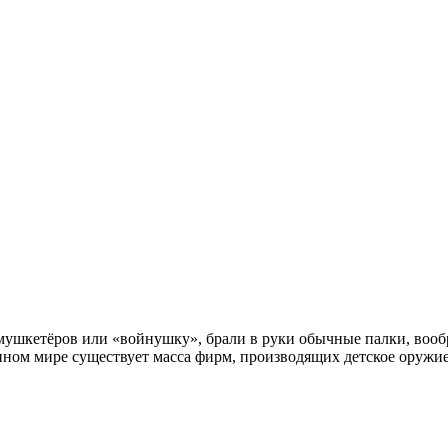
в мушкетёров или «войнушку», брали в руки обычные палки, вооб
менном мире существует масса фирм, производящих детское оружи