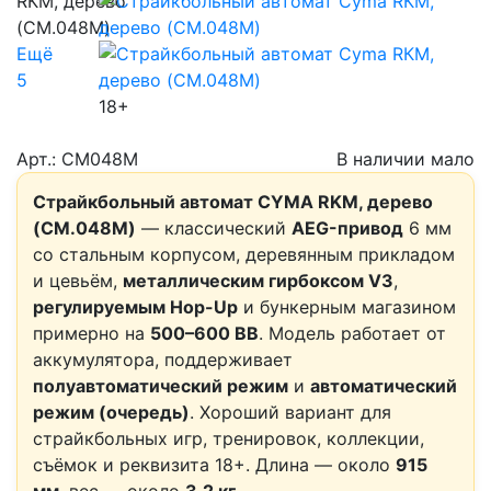
Ещё
5
18+
Арт.: CM048M
В наличии мало
Страйкбольный автомат CYMA RKM, дерево
(CM.048M)
— классический
AEG-привод
6 мм
со стальным корпусом, деревянным прикладом
и цевьём,
металлическим гирбоксом V3
,
регулируемым Hop-Up
и бункерным магазином
примерно на
500–600 BB
. Модель работает от
аккумулятора, поддерживает
полуавтоматический режим
и
автоматический
режим (очередь)
. Хороший вариант для
страйкбольных игр, тренировок, коллекции,
съёмок и реквизита 18+. Длина — около
915