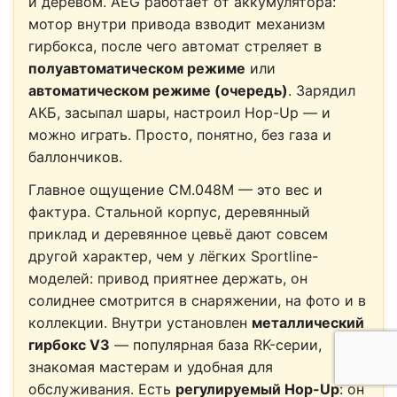
и деревом. AEG работает от аккумулятора:
мотор внутри привода взводит механизм
гирбокса, после чего автомат стреляет в
полуавтоматическом режиме
или
автоматическом режиме (очередь)
. Зарядил
АКБ, засыпал шары, настроил Hop-Up — и
можно играть. Просто, понятно, без газа и
баллончиков.
Главное ощущение CM.048M — это вес и
фактура. Стальной корпус, деревянный
приклад и деревянное цевьё дают совсем
другой характер, чем у лёгких Sportline-
моделей: привод приятнее держать, он
солиднее смотрится в снаряжении, на фото и в
коллекции. Внутри установлен
металлический
гирбокс V3
— популярная база RK-серии,
знакомая мастерам и удобная для
обслуживания. Есть
регулируемый Hop-Up
: он