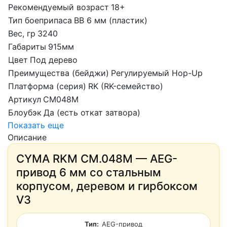
Рекомендуемый возраст
18+
Тип боеприпаса
BB 6 мм (пластик)
Вес, гр
3240
Габариты
915мм
Цвет
Под дерево
Преимущества (бейджи)
Регулируемый Hop-Up
Платформа (серия)
RK (RK-семейство)
Артикул
CM048M
Блоубэк
Да (есть откат затвора)
Показать еще
Описание
CYMA RKM CM.048M — AEG-
привод 6 мм со стальным
корпусом, деревом и гирбоксом
V3
Тип:
AEG-привод