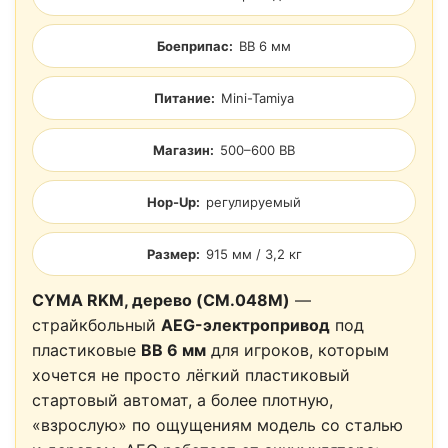
Боеприпас:
BB 6 мм
Питание:
Mini-Tamiya
Магазин:
500–600 BB
Hop-Up:
регулируемый
Размер:
915 мм / 3,2 кг
CYMA RKM, дерево (CM.048M)
—
страйкбольный
AEG-электропривод
под
пластиковые
BB 6 мм
для игроков, которым
хочется не просто лёгкий пластиковый
стартовый автомат, а более плотную,
«взрослую» по ощущениям модель со сталью