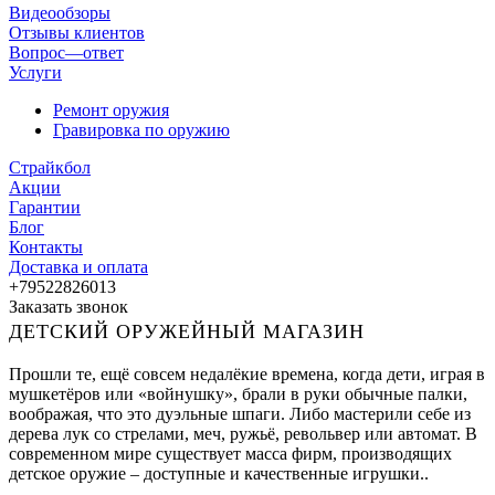
Видеообзоры
Отзывы клиентов
Вопрос—ответ
Услуги
Ремонт оружия
Гравировка по оружию
Страйкбол
Акции
Гарантии
Блог
Контакты
Доставка и оплата
+79522826013
Заказать звонок
ДЕТСКИЙ ОРУЖЕЙНЫЙ МАГАЗИН
Прошли те, ещё совсем недалёкие времена, когда дети, играя в
мушкетёров или «войнушку», брали в руки обычные палки,
воображая, что это дуэльные шпаги. Либо мастерили себе из
дерева лук со стрелами, меч, ружьё, револьвер или автомат. В
современном мире существует масса фирм, производящих
детское оружие – доступные и качественные игрушки..