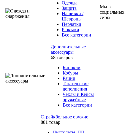
Одежда
Мы в
Защита
социальных
Нашивки /
сетях
Шевроны
Перчатки
Рюкзаки
Все категории
Дополнительные
аксессуары
68 товаров
Бинокли
Кобуры
Рации
Тактические
дополнения
Чехлы и Кейсы
оружейные
Все категории
Страйкбольное оружие
881 товар
Пистолеты, ПП