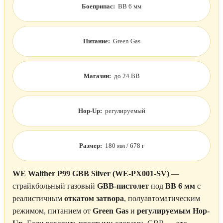
Боеприпас:
BB 6 мм
Питание:
Green Gas
Магазин:
до 24 BB
Hop-Up:
регулируемый
Размер:
180 мм / 678 г
WE Walther P99 GBB Silver (WE-PX001-SV)
—
страйкбольный газовый
GBB-пистолет
под
BB 6 мм
с
реалистичным
откатом затвора
, полуавтоматическим
режимом, питанием от
Green Gas
и
регулируемым Hop-