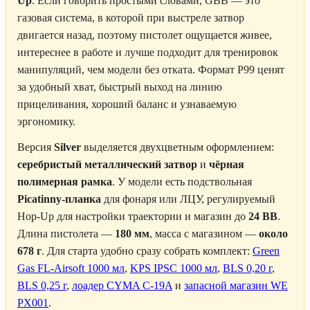
Up
. Если говорить простыми словами, GBB — это
газовая система, в которой при выстреле затвор
двигается назад, поэтому пистолет ощущается живее,
интереснее в работе и лучше подходит для тренировок
манипуляций, чем модели без отката. Формат P99 ценят
за удобный хват, быстрый выход на линию
прицеливания, хороший баланс и узнаваемую
эргономику.
Версия
Silver
выделяется двухцветным оформлением:
серебристый металлический затвор
и
чёрная
полимерная рамка
. У модели есть подствольная
Picatinny-планка
для фонаря или ЛЦУ, регулируемый
Hop-Up для настройки траектории и магазин до
24 BB
.
Длина пистолета —
180 мм
, масса с магазином —
около
678 г
. Для старта удобно сразу собрать комплект:
Green
Gas FL-Airsoft 1000 мл
,
KPS IPSC 1000 мл
,
BLS 0,20 г
,
BLS 0,25 г
,
лоадер CYMA C-19A
и
запасной магазин WE
PX001
.