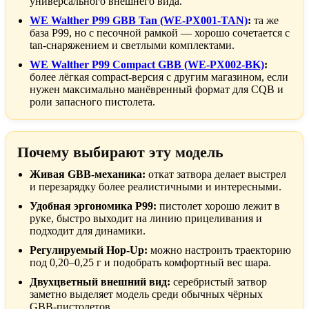
универсального внешнего вида.
WE Walther P99 GBB Tan (WE-PX001-TAN)
:
та же
база P99, но с песочной рамкой — хорошо сочетается с
tan-снаряжением и светлыми комплектами.
WE Walther P99 Compact GBB (WE-PX002-BK)
:
более лёгкая compact-версия с другим магазином, если
нужен максимально манёвренный формат для CQB и
роли запасного пистолета.
Почему выбирают эту модель
Живая GBB-механика:
откат затвора делает выстрел
и перезарядку более реалистичными и интересными.
Удобная эргономика P99:
пистолет хорошо лежит в
руке, быстро выходит на линию прицеливания и
подходит для динамики.
Регулируемый Hop-Up:
можно настроить траекторию
под 0,20–0,25 г и подобрать комфортный вес шара.
Двухцветный внешний вид:
серебристый затвор
заметно выделяет модель среди обычных чёрных
GBB-пистолетов.