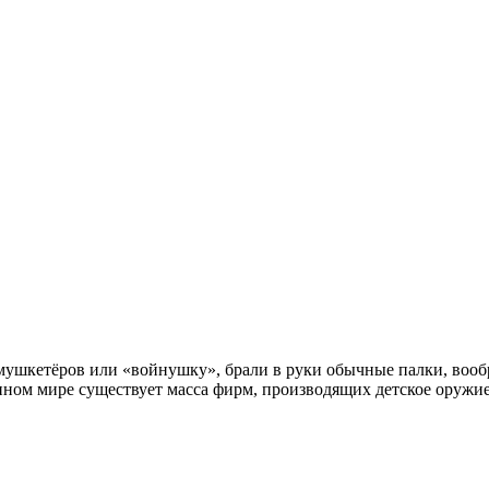
в мушкетёров или «войнушку», брали в руки обычные палки, вооб
менном мире существует масса фирм, производящих детское оружи