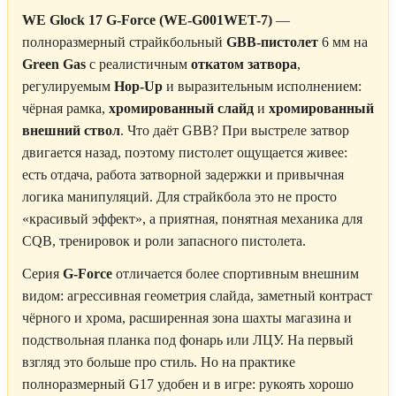
WE Glock 17 G-Force (WE-G001WET-7)
—
полноразмерный страйкбольный
GBB-пистолет
6 мм на
Green Gas
с реалистичным
откатом затвора
,
регулируемым
Hop-Up
и выразительным исполнением:
чёрная рамка,
хромированный слайд
и
хромированный
внешний ствол
. Что даёт GBB? При выстреле затвор
двигается назад, поэтому пистолет ощущается живее:
есть отдача, работа затворной задержки и привычная
логика манипуляций. Для страйкбола это не просто
«красивый эффект», а приятная, понятная механика для
CQB, тренировок и роли запасного пистолета.
Серия
G-Force
отличается более спортивным внешним
видом: агрессивная геометрия слайда, заметный контраст
чёрного и хрома, расширенная зона шахты магазина и
подствольная планка под фонарь или ЛЦУ. На первый
взгляд это больше про стиль. Но на практике
полноразмерный G17 удобен и в игре: рукоять хорошо