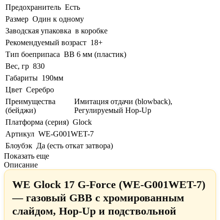
Предохранитель
Есть
Размер
Один к одному
Заводская упаковка
в коробке
Рекомендуемый возраст
18+
Тип боеприпаса
BB 6 мм (пластик)
Вес, гр
830
Габариты
190мм
Цвет
Серебро
Преимущества
Имитация отдачи (blowback),
(бейджи)
Регулируемый Hop-Up
Платформа (серия)
Glock
Артикул
WE-G001WET-7
Блоубэк
Да (есть откат затвора)
Показать еще
Описание
WE Glock 17 G-Force (WE-G001WET-7)
— газовый GBB с хромированным
слайдом, Hop-Up и подствольной