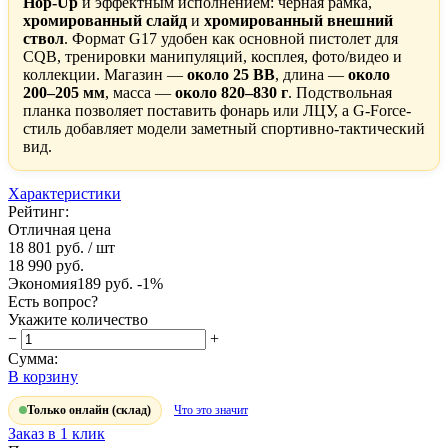
Hop-Up
и эффектным исполнением: чёрная рамка,
хромированный слайд
и
хромированный внешний
ствол
. Формат G17 удобен как основной пистолет для
CQB, тренировки манипуляций, косплея, фото/видео и
коллекции. Магазин —
около 25 BB
, длина —
около
200–205 мм
, масса —
около 820–830 г
. Подствольная
планка позволяет поставить фонарь или ЛЦУ, а G-Force-
стиль добавляет модели заметный спортивно-тактический
вид.
Характеристики
Рейтинг:
Отличная цена
18 801 руб.
/ шт
18 990 руб.
Экономия
189 руб.
-1%
Есть вопрос?
Укажите количество
−
+
Сумма:
В корзину
Только онлайн (склад)
Что это значит
Заказ в 1 клик