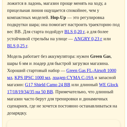
ложится в ладонь, магазин проще менять на ходу, а
прицельная линия ощущается спокойнее, чем у
компактных моделей.
Hop-Up
— это регулировка
подкрутки шара; она помогает настроить траекторию под
вес BB. Для старта подойдут
BLS 0,20 г
, а для более
устойчивой стрельбы на улице —
ANGRY 0,23 г
или
BLS 0,25 г
.
Модель работает без аккумулятора: нужен
Green Gas
,
шары 6 мм и лоадер для быстрой загрузки магазина.
Хороший стартовый набор —
Green Gas FL-Airsoft 1000
мл
,
KPS IPSC 1000 мл
,
лоадер CYMA C-19A
и запасной
магазин:
G17 Shield Camo 24 BB
или длинный
WE Glock
17/18/19/34/35 на 50 BB
. Примечательно, что длинный
магазин часто берут для тренировки и динамичных
сценариев, где не хочется постоянно останавливаться на
дозарядку.