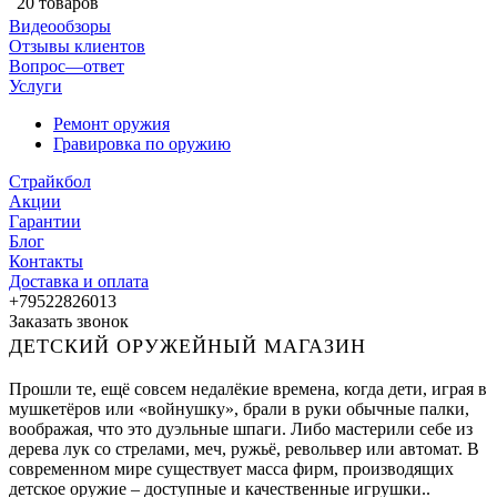
20 товаров
Видеообзоры
Отзывы клиентов
Вопрос—ответ
Услуги
Ремонт оружия
Гравировка по оружию
Страйкбол
Акции
Гарантии
Блог
Контакты
Доставка и оплата
+79522826013
Заказать звонок
ДЕТСКИЙ ОРУЖЕЙНЫЙ МАГАЗИН
Прошли те, ещё совсем недалёкие времена, когда дети, играя в
мушкетёров или «войнушку», брали в руки обычные палки,
воображая, что это дуэльные шпаги. Либо мастерили себе из
дерева лук со стрелами, меч, ружьё, револьвер или автомат. В
современном мире существует масса фирм, производящих
детское оружие – доступные и качественные игрушки..