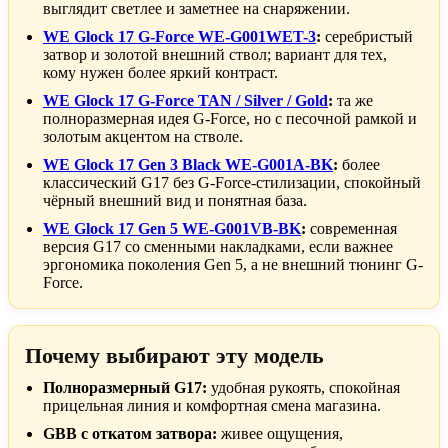
выглядит светлее и заметнее на снаряжении.
WE Glock 17 G-Force WE-G001WET-3
:
серебристый
затвор и золотой внешний ствол; вариант для тех,
кому нужен более яркий контраст.
WE Glock 17 G-Force TAN / Silver / Gold
:
та же
полноразмерная идея G-Force, но с песочной рамкой и
золотым акцентом на стволе.
WE Glock 17 Gen 3 Black WE-G001A-BK
:
более
классический G17 без G-Force-стилизации, спокойный
чёрный внешний вид и понятная база.
WE Glock 17 Gen 5 WE-G001VB-BK
:
современная
версия G17 со сменными накладками, если важнее
эргономика поколения Gen 5, а не внешний тюнинг G-
Force.
Почему выбирают эту модель
Полноразмерный G17:
удобная рукоять, спокойная
прицельная линия и комфортная смена магазина.
GBB с откатом затвора:
живее ощущения,