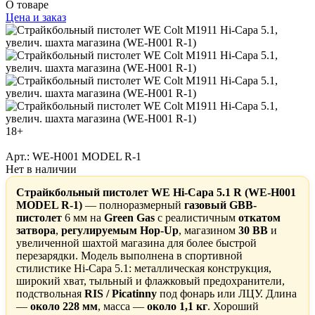
О товаре
Цена и заказ
18+
Арт.: WE-H001 MODEL R-1
Нет в наличии
Страйкбольный пистолет WE Hi-Capa 5.1 R (WE-H001
MODEL R-1)
— полноразмерный
газовый GBB-
пистолет
6 мм на
Green Gas
с реалистичным
откатом
затвора
,
регулируемым Hop-Up
, магазином
30 BB
и
увеличенной шахтой магазина для более быстрой
перезарядки. Модель выполнена в спортивной
стилистике Hi-Capa 5.1: металлическая конструкция,
широкий хват, тыльный и флажковый предохранители,
подствольная
RIS / Picatinny
под фонарь или ЛЦУ. Длина
—
около 228 мм
, масса —
около 1,1 кг
. Хороший