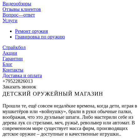
Видеообзоры
Отзывы клиентов
Вопрос—ответ
Услуги
Ремонт оружия
Гравировка по оружию
Страйкбол
Акции
Гарантии
Блог
Контакты
Доставка и оплата
+79522826013
Заказать звонок
ДЕТСКИЙ ОРУЖЕЙНЫЙ МАГАЗИН
Прошли те, ещё совсем недалёкие времена, когда дети, играя в
мушкетёров или «войнушку», брали в руки обычные палки,
воображая, что это дуэльные шпаги. Либо мастерили себе из
дерева лук со стрелами, меч, ружьё, револьвер или автомат. В
современном мире существует масса фирм, производящих
детское оружие – доступные и качественные игрушки..