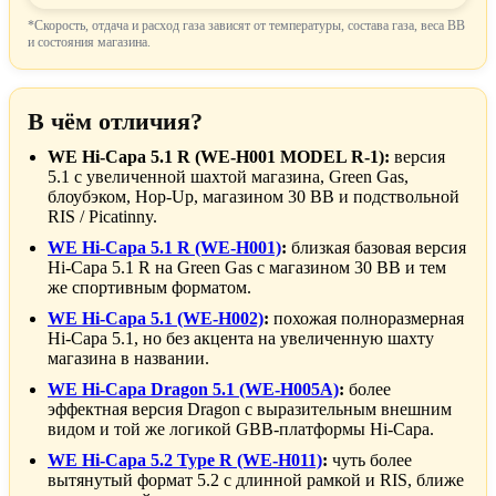
*Скорость, отдача и расход газа зависят от температуры, состава газа, веса BB
и состояния магазина.
В чём отличия?
WE Hi-Capa 5.1 R (WE-H001 MODEL R-1):
версия
5.1 с увеличенной шахтой магазина, Green Gas,
блоубэком, Hop-Up, магазином 30 BB и подствольной
RIS / Picatinny.
WE Hi-Capa 5.1 R (WE-H001)
:
близкая базовая версия
Hi-Capa 5.1 R на Green Gas с магазином 30 BB и тем
же спортивным форматом.
WE Hi-Capa 5.1 (WE-H002)
:
похожая полноразмерная
Hi-Capa 5.1, но без акцента на увеличенную шахту
магазина в названии.
WE Hi-Capa Dragon 5.1 (WE-H005A)
:
более
эффектная версия Dragon с выразительным внешним
видом и той же логикой GBB-платформы Hi-Capa.
WE Hi-Capa 5.2 Type R (WE-H011)
:
чуть более
вытянутый формат 5.2 с длинной рамкой и RIS, ближе