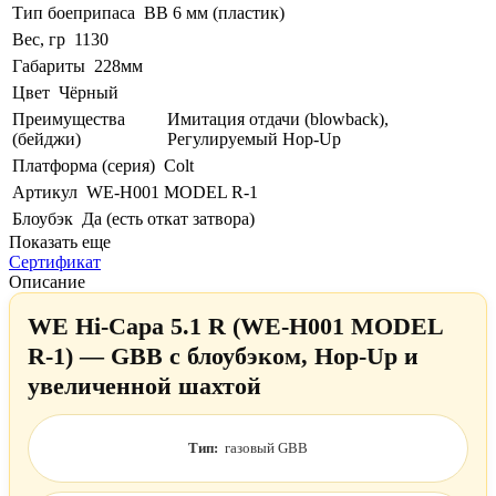
Тип боеприпаса
BB 6 мм (пластик)
Вес, гр
1130
Габариты
228мм
Цвет
Чёрный
Преимущества
Имитация отдачи (blowback),
(бейджи)
Регулируемый Hop-Up
Платформа (серия)
Colt
Артикул
WE-H001 MODEL R-1
Блоубэк
Да (есть откат затвора)
Показать еще
Сертификат
Описание
WE Hi-Capa 5.1 R (WE-H001 MODEL
R-1) — GBB с блоубэком, Hop-Up и
увеличенной шахтой
Тип:
газовый GBB