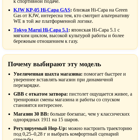
к спортивной подаче.
KJW KP-05 Hi-Capa GAS
:
близкая Hi-Capa на Green
Gas от KJW, интересна тем, кто смотрит альтернативу
WE в той же платформенной логике.
Tokyo Marui Hi-Capa 5.1
:
японская Hi-Capa 5.1 с
мягким циклом, высокой культурой работы и более
бережным отношением к газу.
Почему выбирают эту модель
Увеличенная шахта магазина:
помогает быстрее и
увереннее вставлять магазин при динамичной
перезарядке.
GBB с откатом затвора:
пистолет ощущается живее, а
тренировки смены магазина и работы со спуском
становятся интереснее.
Магазин 30 BB:
больше боезапас, чем у классических
однорядных 1911 на 15 шаров.
Регулируемый Hop-Up:
можно настроить траекторию
под 0,25–0,28 г и выбрать комфортный сценарий
стрельбы.