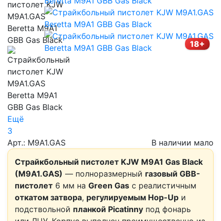
18+
Ещё
3
Арт.: M9A1.GAS
В наличии мало
Страйкбольный пистолет KJW M9A1 Gas Black
(M9A1.GAS)
— полноразмерный
газовый GBB-
пистолет
6 мм на
Green Gas
с реалистичным
откатом затвора
,
регулируемым Hop-Up
и
подствольной
планкой Picatinny
под фонарь