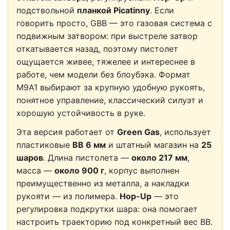
подствольной
планкой Picatinny
. Если
говорить просто, GBB — это газовая система с
подвижным затвором: при выстреле затвор
откатывается назад, поэтому пистолет
ощущается живее, тяжелее и интереснее в
работе, чем модели без блоубэка. Формат
M9A1 выбирают за крупную удобную рукоять,
понятное управление, классический силуэт и
хорошую устойчивость в руке.
Эта версия работает от
Green Gas
, использует
пластиковые
BB 6 мм
и штатный магазин на
25
шаров
. Длина пистолета —
около 217 мм
,
масса —
около 900 г
, корпус выполнен
преимущественно из металла, а накладки
рукояти — из полимера.
Hop-Up
— это
регулировка подкрутки шара: она помогает
настроить траекторию под конкретный вес BB.