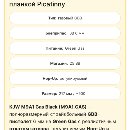
планкой Picatinny
Тип:
газовый GBB
Боеприпас:
BB 6 мм
Питание:
Green Gas
Магазин:
25 BB
Hop-Up:
регулируемый
Размер:
217 мм / ~900 г
KJW M9A1 Gas Black (M9A1.GAS)
—
полноразмерный страйкбольный
GBB-
пистолет
6 мм на
Green Gas
с реалистичным
откатом затвора
, регулируемым
Hop-Up
и