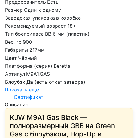
Предохранитель
Есть
Размер
Один к одному
Заводская упаковка
в коробке
Рекомендуемый возраст
18+
Тип боеприпаса
BB 6 мм (пластик)
Вес, гр
900
Габариты
217мм
Цвет
Чёрный
Платформа (серия)
Beretta
Артикул
M9A1.GAS
Блоубэк
Да (есть откат затвора)
Показать еще
Сертификат
Описание
KJW M9A1 Gas Black —
полноразмерный GBB на Green
Gas с блоубэком, Hop-Up и