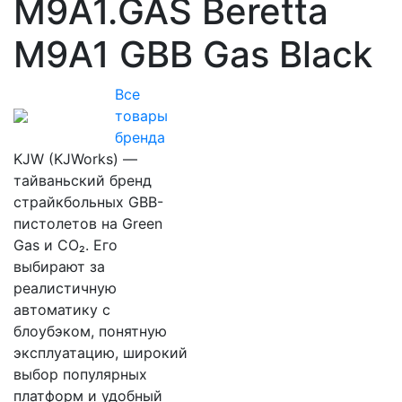
M9A1.GAS Beretta
M9A1 GBB Gas Black
Все
товары
бренда
KJW (KJWorks) —
тайваньский бренд
страйкбольных GBB-
пистолетов на Green
Gas и CO₂. Его
выбирают за
реалистичную
автоматику с
блоубэком, понятную
эксплуатацию, широкий
выбор популярных
платформ и удобный