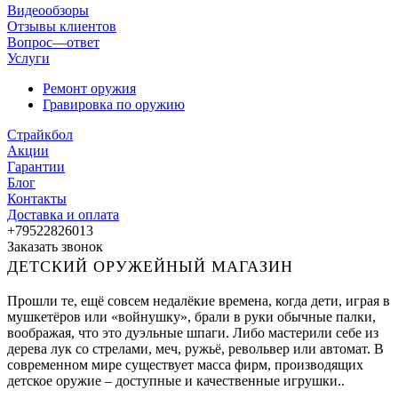
Видеообзоры
Отзывы клиентов
Вопрос—ответ
Услуги
Ремонт оружия
Гравировка по оружию
Страйкбол
Акции
Гарантии
Блог
Контакты
Доставка и оплата
+79522826013
Заказать звонок
ДЕТСКИЙ ОРУЖЕЙНЫЙ МАГАЗИН
Прошли те, ещё совсем недалёкие времена, когда дети, играя в
мушкетёров или «войнушку», брали в руки обычные палки,
воображая, что это дуэльные шпаги. Либо мастерили себе из
дерева лук со стрелами, меч, ружьё, револьвер или автомат. В
современном мире существует масса фирм, производящих
детское оружие – доступные и качественные игрушки..