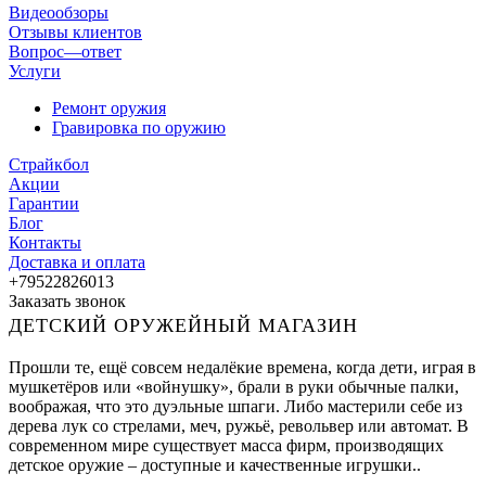
Видеообзоры
Отзывы клиентов
Вопрос—ответ
Услуги
Ремонт оружия
Гравировка по оружию
Страйкбол
Акции
Гарантии
Блог
Контакты
Доставка и оплата
+79522826013
Заказать звонок
ДЕТСКИЙ ОРУЖЕЙНЫЙ МАГАЗИН
Прошли те, ещё совсем недалёкие времена, когда дети, играя в
мушкетёров или «войнушку», брали в руки обычные палки,
воображая, что это дуэльные шпаги. Либо мастерили себе из
дерева лук со стрелами, меч, ружьё, револьвер или автомат. В
современном мире существует масса фирм, производящих
детское оружие – доступные и качественные игрушки..