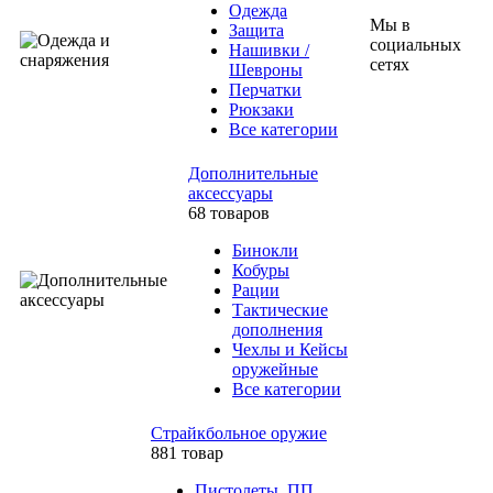
Одежда
Мы в
Защита
социальных
Нашивки /
сетях
Шевроны
Перчатки
Рюкзаки
Все категории
Дополнительные
аксессуары
68 товаров
Бинокли
Кобуры
Рации
Тактические
дополнения
Чехлы и Кейсы
оружейные
Все категории
Страйкбольное оружие
881 товар
Пистолеты, ПП