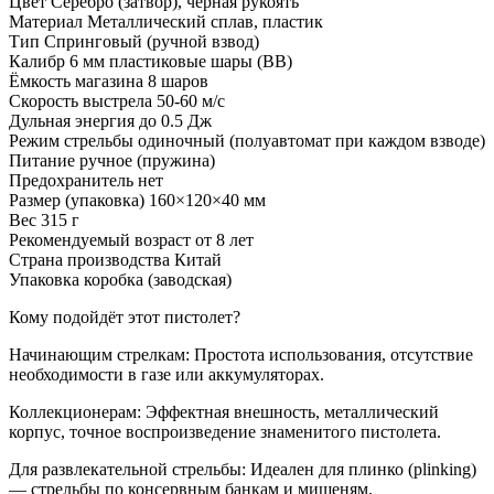
Цвет Серебро (затвор), чёрная рукоять
Материал Металлический сплав, пластик
Тип Спринговый (ручной взвод)
Калибр 6 мм пластиковые шары (BB)
Ёмкость магазина 8 шаров
Скорость выстрела 50-60 м/с
Дульная энергия до 0.5 Дж
Режим стрельбы одиночный (полуавтомат при каждом взводе)
Питание ручное (пружина)
Предохранитель нет
Размер (упаковка) 160×120×40 мм
Вес 315 г
Рекомендуемый возраст от 8 лет
Страна производства Китай
Упаковка коробка (заводская)
Кому подойдёт этот пистолет?
Начинающим стрелкам: Простота использования, отсутствие
необходимости в газе или аккумуляторах.
Коллекционерам: Эффектная внешность, металлический
корпус, точное воспроизведение знаменитого пистолета.
Для развлекательной стрельбы: Идеален для плинко (plinking)
— стрельбы по консервным банкам и мишеням.