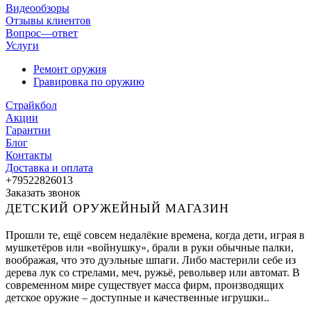
Видеообзоры
Отзывы клиентов
Вопрос—ответ
Услуги
Ремонт оружия
Гравировка по оружию
Страйкбол
Акции
Гарантии
Блог
Контакты
Доставка и оплата
+79522826013
Заказать звонок
ДЕТСКИЙ ОРУЖЕЙНЫЙ МАГАЗИН
Прошли те, ещё совсем недалёкие времена, когда дети, играя в
мушкетёров или «войнушку», брали в руки обычные палки,
воображая, что это дуэльные шпаги. Либо мастерили себе из
дерева лук со стрелами, меч, ружьё, револьвер или автомат. В
современном мире существует масса фирм, производящих
детское оружие – доступные и качественные игрушки..