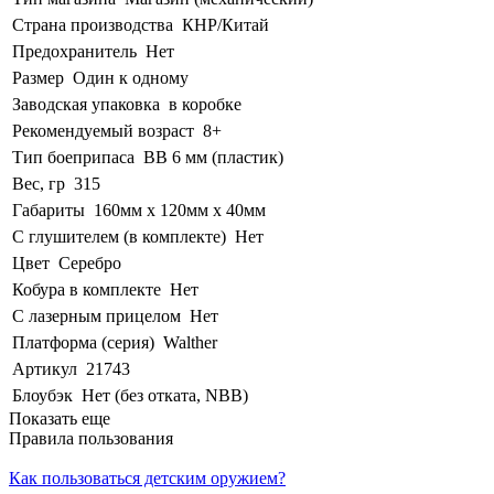
Страна производства
КНР/Китай
Предохранитель
Нет
Размер
Один к одному
Заводская упаковка
в коробке
Рекомендуемый возраст
8+
Тип боеприпаса
BB 6 мм (пластик)
Вес, гр
315
Габариты
160мм х 120мм х 40мм
С глушителем (в комплекте)
Нет
Цвет
Серебро
Кобура в комплекте
Нет
С лазерным прицелом
Нет
Платформа (серия)
Walther
Артикул
21743
Блоубэк
Нет (без отката, NBB)
Показать еще
Правила пользования
Как пользоваться детским оружием?