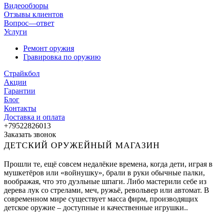
Видеообзоры
Отзывы клиентов
Вопрос—ответ
Услуги
Ремонт оружия
Гравировка по оружию
Страйкбол
Акции
Гарантии
Блог
Контакты
Доставка и оплата
+79522826013
Заказать звонок
ДЕТСКИЙ ОРУЖЕЙНЫЙ МАГАЗИН
Прошли те, ещё совсем недалёкие времена, когда дети, играя в
мушкетёров или «войнушку», брали в руки обычные палки,
воображая, что это дуэльные шпаги. Либо мастерили себе из
дерева лук со стрелами, меч, ружьё, револьвер или автомат. В
современном мире существует масса фирм, производящих
детское оружие – доступные и качественные игрушки..