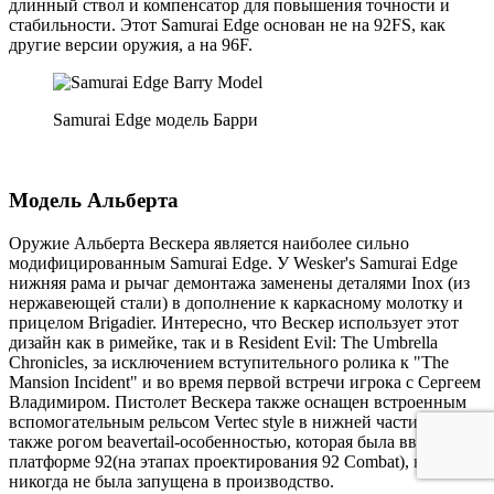
длинный ствол и компенсатор для повышения точности и
стабильности. Этот Samurai Edge основан не на 92FS, как
другие версии оружия, а на 96F.
Samurai Edge модель Барри
Модель Альберта
Оружие Альберта Вескера является наиболее сильно
модифицированным Samurai Edge. У Wesker's Samurai Edge
нижняя рама и рычаг демонтажа заменены деталями Inox (из
нержавеющей стали) в дополнение к каркасному молотку и
прицелом Brigadier. Интересно, что Вескер использует этот
дизайн как в римейке, так и в Resident Evil: The Umbrella
Chronicles, за исключением вступительного ролика к "The
Mansion Incident" и во время первой встречи игрока с Сергеем
Владимиром. Пистолет Вескера также оснащен встроенным
вспомогательным рельсом Vertec style в нижней части рамы, а
также рогом beavertail-особенностью, которая была введена на
платформе 92(на этапах проектирования 92 Combat), но
никогда не была запущена в производство.