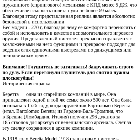
пружинного (спрингового) механизма с КПД менее 5 ДЖ, что
обеспечивает скорость полета пули не более 69 м/сек.
Благодаря этому представленная реплика является абсолютно
безопасной в использовании.
Вес модели - 270 г, благодаря чему ее комфортно переносить с
собой и использовать в качестве вспомогательного игрового
оружия. Представленный пистолет прекрасно справляется с
возложенными на него функциями и прекрасно подходит для
ведения огня одиночными выстрелами по движущимся или
неподвижным целям.
Внимание! Глушитель не затягивать! Закручивать строго
по дулу. Если перетянули глушитель для снятия нужны
плоскогубцы!
Историческая справка
Беретта — одна из старейших компаний в мире. Она
принадлежит одной и той же семье около 500 лет. Она была
основана в 1526 году, когда оружейник Бартоломео Беретта
(итал. Bartolomeo Beretta) из Гардоне-Валь-Тромпия, что
в Брешиа (Ломбардия, Италия) получил 296 дукатов за
185 стволов для аркебуз от венецианского арсенала. Счёт за
эту сделку сохранился в архиве компании.
В 1918 году Beretta Model 1918 стал вторым пистолет-