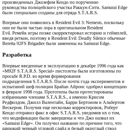
произведенных Джозефом Кендо по поручению
руководства полицейского участка Раккун-Сити. Samurai Edge
были специально созданы для отряда S.T.A.R.S.
Впервые они появились в Resident Evil 3: Nemesis, поскольку
они не были частью лора в оригинальном Resident
Evil. Ремейк игры позже скорректировал историю и геймплей,
введя реткон, поэтому в Resident Evil: Deadly Silence обычные
Beretta 92FS Brigadier были заменены на Samurai Edge.
Разработка
Впервые введенные в эксплуатацию в декабре 1996 года как
«M92F S.T.A.R.S. Special» пистолеты были изготовлены по
просьбе R.P.D. во время формирования
подразделения S.T.A.R.S. После почти года экспериментов и
испытаний шеф полиции Брайан Айронс одобрил концепцию
в феврале 1998 года. Прототипы были протестированы
избранными членами S.T.A.R.S., а именно Крисом
Редфилдом, Джилл Валентайн, Барри Бертоном и Альбертом
Вескером. Получив еще несколько корректировок, Роберт
Кендо отправил факс в офис S.T.A.R.S, уведомив их о том,
что модификации были завершены и что Джо назвал их
«Samurai Edge». Он получил название по причине того, что
широкий черный угловой слайд и белый округлый ствол