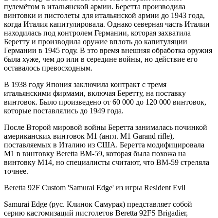
пулемётом в итальянской армии. Беретта производила
винтовки и пистолеты для итальянской армии до 1943 года,
когда Италия капитулировала. Однако северная часть Италии
находилась под контролем Германии, которая захватила
Беретту и производила оружие вплоть до капитуляции
Германии в 1945 году. В это время внешняя обработка оружия
была хуже, чем до или в середине войны, но действие его
оставалось превосходным.
В 1938 году Япония заключила контракт с тремя
итальянскими фирмами, включая Беретту, на поставку
винтовок. Было произведено от 60 000 до 120 000 винтовок,
которые поставлялись до 1949 года.
После Второй мировой войны Беретта занималась починкой
американских винтовок М1 (англ. M1 Garand rifle),
поставляемых в Италию из США. Беретта модифицировала
М1 в винтовку Beretta BM-59, которая была похожа на
винтовку M14, но специалисты считают, что BM-59 стреляла
точнее.
Beretta 92F Custom 'Samurai Edge' из игры Resident Evil
Samurai Edge (рус. Клинок Самурая) представляет собой
серию кастомизаций пистолетов Beretta 92FS Brigadier,