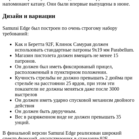
напоминают катану. Они были впервые выпущены в июне.
Дизайн и вариации
Samurai Edge был построен по очень строгому набору
требований:
Как и Беретта 92F, Клинок Самурая должен
использовать стандартные патроны 9х19 мм Parabellum.
Магазин пистолета должен вмещать не менее 15
патронов.
Он должен был иметь фиксированый прицел,
расположенный в пунктирном положении.
Кучность стрельбы не должно превышать 2 дюйма при
стрельбе на расстоянии 25 ярдов, при этом эти
показатели не должны меняться даже после 3000
выстрелов
Он должен иметь ударно спусковой механизм двойного
действия
Он должен быть двуручным.
Вес в разряженном виде не должен превышать 35
унций.
В финальной версии Samurai Edge реализован широкий
спектр функций, отсутствующих в стандарте 92F.