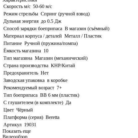
Скорость м/с
50-60 м/с
Режим стрельбы
Спринг (ручной взвод)
Дульная энергия
до 0.5 Дж
Способ зарядки боеприпаса
В магазин (съёмный)
Материал корпуса / деталей
Металл / Пластик
Питание
Ручной (пружина/помпа)
Ёмкость магазина
10
Тип магазина
Магазин (механический)
Страна производства
КНР/Китай
Предохранитель
Нет
Заводская упаковка
в коробке
Рекомендуемый возраст
7+
Тип боеприпаса
BB 6 мм (пластик)
С глушителем (в комплекте)
Да
Цвет
Чёрный
Платформа (серия)
Beretta
Артикул
19031
Показать еще
Видеообзор